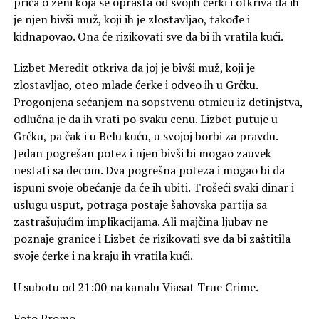
priča o ženi koja se oprašta od svojih ćerki i otkriva da ih
je njen bivši muž, koji ih je zlostavljao, takođe i
kidnapovao. Ona će rizikovati sve da bi ih vratila kući.
Lizbet Meredit otkriva da joj je bivši muž, koji je
zlostavljao, oteo mlade ćerke i odveo ih u Grčku.
Progonjena sećanjem na sopstvenu otmicu iz detinjstva,
odlučna je da ih vrati po svaku cenu. Lizbet putuje u
Grčku, pa čak i u Belu kuću, u svojoj borbi za pravdu.
Jedan pogrešan potez i njen bivši bi mogao zauvek
nestati sa decom. Dva pogrešna poteza i mogao bi da
ispuni svoje obećanje da će ih ubiti. Trošeći svaki dinar i
uslugu usput, potraga postaje šahovska partija sa
zastrašujućim implikacijama. Ali majčina ljubav ne
poznaje granice i Lizbet će rizikovati sve da bi zaštitila
svoje ćerke i na kraju ih vratila kući.
U subotu od 21:00 na kanalu Viasat True Crime.
Foto Promo