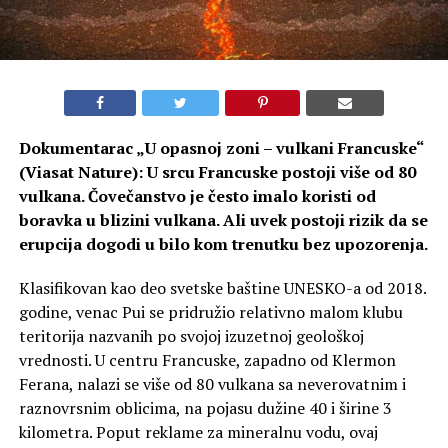
Dokumentarac „U opasnoj zoni – vulkani Francuske“
(Viasat Nature): U srcu Francuske postoji više od 80
vulkana. Čovečanstvo je često imalo koristi od
boravka u blizini vulkana. Ali uvek postoji rizik da se
erupcija dogodi u bilo kom trenutku bez upozorenja.
Klasifikovan kao deo svetske baštine UNESKO-a od 2018.
godine, venac Pui se pridružio relativno malom klubu
teritorija nazvanih po svojoj izuzetnoj geološkoj
vrednosti. U centru Francuske, zapadno od Klermon
Ferana, nalazi se više od 80 vulkana sa neverovatnim i
raznovrsnim oblicima, na pojasu dužine 40 i širine 3
kilometra. Poput reklame za mineralnu vodu, ovaj