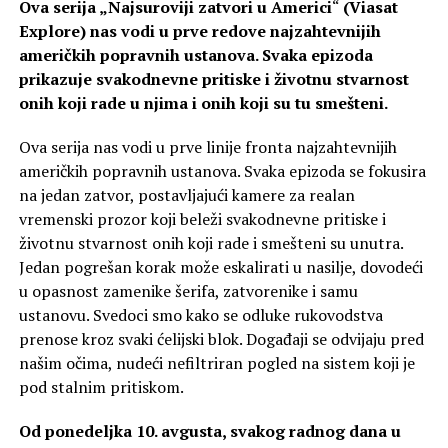
Ova serija „
Najsuroviji zatvori u Americi
“
(Viasat
Explore) nas vodi u prve redove najzahtevnijih
američkih popravnih ustanova. Svaka epizoda
prikazuje svakodnevne pritiske i životnu stvarnost
onih koji rade u njima i onih koji su tu smešteni.
Ova serija nas vodi u prve linije fronta najzahtevnijih
američkih popravnih ustanova. Svaka epizoda se fokusira
na jedan zatvor, postavljajući kamere za realan
vremenski prozor koji beleži svakodnevne pritiske i
životnu stvarnost onih koji rade i smešteni su unutra.
Jedan pogrešan korak može eskalirati u nasilje, dovodeći
u opasnost zamenike šerifa, zatvorenike i samu
ustanovu. Svedoci smo kako se odluke rukovodstva
prenose kroz svaki ćelijski blok. Događaji se odvijaju pred
našim očima, nudeći nefiltriran pogled na sistem koji je
pod stalnim pritiskom.
Od ponedeljka 10. avgusta, svakog radnog dana u