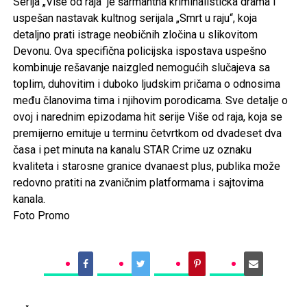
Serija „Više od raja“ je šarmantna kriminalistička drama i
uspešan nastavak kultnog serijala „Smrt u raju“, koja
detaljno prati istrage neobičnih zločina u slikovitom
Devonu. Ova specifična policijska ispostava uspešno
kombinuje rešavanje naizgled nemogućih slučajeva sa
toplim, duhovitim i duboko ljudskim pričama o odnosima
među članovima tima i njihovim porodicama. Sve detalje o
ovoj i narednim epizodama hit serije Više od raja, koja se
premijerno emituje u terminu četvrtkom od dvadeset dva
časa i pet minuta na kanalu STAR Crime uz oznaku
kvaliteta i starosne granice dvanaest plus, publika može
redovno pratiti na zvaničnim platformama i sajtovima
kanala.
Foto Promo