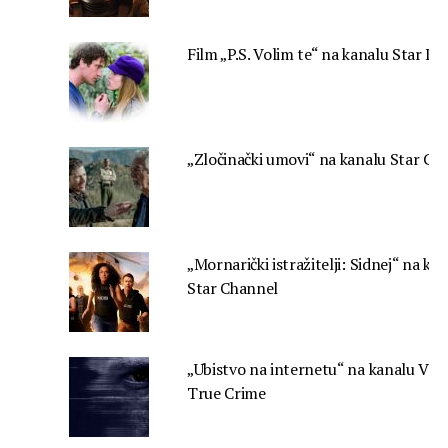
Film „P.S. Volim te“ na kanalu Star Lif
„Zločinački umovi“ na kanalu Star Cr
„Mornarički istražitelji: Sidnej“ na ka
Star Channel
„Ubistvo na internetu“ na kanalu Vias
True Crime