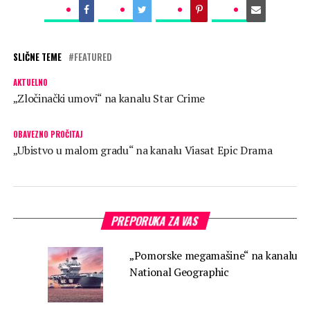
SLIČNE TEME
FEATURED
AKTUELNO
„Zločinački umovi“ na kanalu Star Crime
OBAVEZNO PROČITAJ
„Ubistvo u malom gradu“ na kanalu Viasat Epic Drama
PREPORUKA ZA VAS
„Pomorske megamašine“ na kanalu
National Geographic