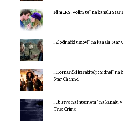
Film „P.S. Volim te“ na kanalu Star Lif
„Zločinački umovi“ na kanalu Star Cr
„Mornarički istražitelji: Sidnej“ na ka
Star Channel
„Ubistvo na internetu“ na kanalu Vias
True Crime