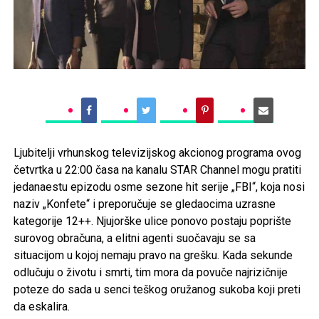
Ljubitelji vrhunskog televizijskog akcionog programa ovog
četvrtka u 22:00 časa na kanalu STAR Channel mogu pratiti
jedanaestu epizodu osme sezone hit serije „FBI“, koja nosi
naziv „Konfete“ i preporučuje se gledaocima uzrasne
kategorije 12++. Njujorške ulice ponovo postaju poprište
surovog obračuna, a elitni agenti suočavaju se sa
situacijom u kojoj nemaju pravo na grešku. Kada sekunde
odlučuju o životu i smrti, tim mora da povuče najrizičnije
poteze do sada u senci teškog oružanog sukoba koji preti
da eskalira.