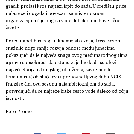
gradili prolazi kroz najteži ispit do sada. U središtu priče
nalaze se i događaji povezani sa misterioznom
organizacijom čiji tragovi vode duboko u njihove lične
živote.
Pored napetih istraga i dinamičnih akcija, treća sezona
snažnije nego ranije razvija odnose među junacima,
pokazujući da je najveća snaga ovog međunarodnog tima
upravo sposobnost da ostanu zajedno kada su ulozi
najveći. Spoj australijskog okruženja, savremenih
kriminalističkih slučajeva i prepoznatljivog duha NCIS
franšize čini ovu sezonu najambicioznijom do sada,
potvrđujući da se najteže bitke često vode daleko od očiju
javnosti.
Foto Promo