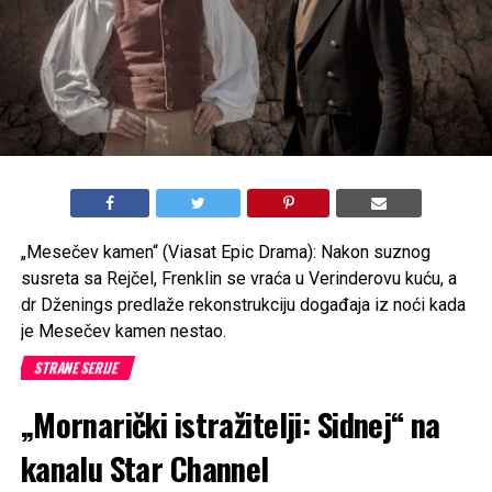
„Mesečev kamen“ (Viasat Epic Drama): Nakon suznog
susreta sa Rejčel, Frenklin se vraća u Verinderovu kuću, a
dr Dženings predlaže rekonstrukciju događaja iz noći kada
je Mesečev kamen nestao.
STRANE SERIJE
„Mornarički istražitelji: Sidnej“ na
kanalu Star Channel