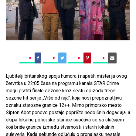
Ljubitelji britanskog spoja humora i napetih misterija ovog
četvrtka u 22:05 časa na programu kanala STAR Crime
mogu pratiti finale sezone kroz šestu epizodu treće
sezone hit serije „Više od raja“
, koja nosi prepoznatljivu
oznaku starosne granice 12++. Mirno primorsko mesto
Šipton Abot ponovo postaje poprište neobičnih događaja, a
ekipa lokalne policijske stanice suočava se sa slučajem
koji briše granice između stvarnosti i starih lokalnih
sujeverja. Kada sekunde odlučuju o pronalasku nestale