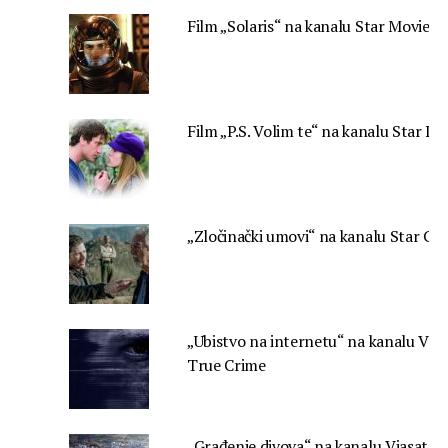
Film „Solaris“ na kanalu Star Movies
Film „P.S. Volim te“ na kanalu Star Lif
„Zločinački umovi“ na kanalu Star Cr
„Ubistvo na internetu“ na kanalu Vias
True Crime
„Građenje divova“ na kanalu Viasat