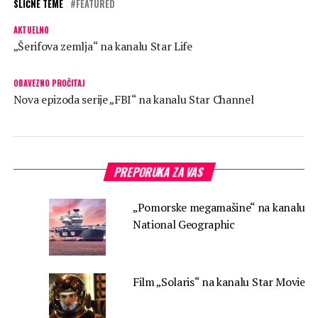
SLIČNE TEME
FEATURED
AKTUELNO
„Šerifova zemlja“ na kanalu Star Life
OBAVEZNO PROČITAJ
Nova epizoda serije „FBI“ na kanalu Star Channel
PREPORUKA ZA VAS
„Pomorske megamašine“ na kanalu
National Geographic
Film „Solaris“ na kanalu Star Movies