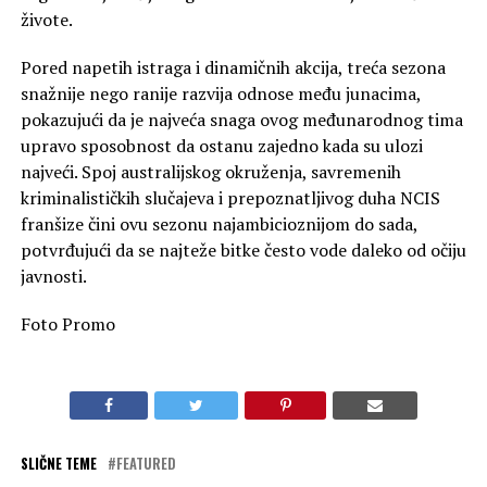
AKTUELNO
„Detektiv Murdok“ na kanalu Viasat Epic Drama
OBAVEZNO PROČITAJ
Komedija „Grejs i Frenki“ na kanalu Star Life
PREPORUKA ZA VAS
„Pomorske megamašine“ na kanalu
National Geographic
Film „Solaris“ na kanalu Star Movies