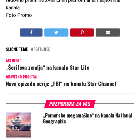
SLIČNE TEME
FEATURED
AKTUELNO
„Zločinački umovi“ na kanalu Star Crime
OBAVEZNO PROČITAJ
„Ubistvo u malom gradu“ na kanalu Viasat Epic Drama
PREPORUKA ZA VAS
„Pomorske megamašine“ na kanalu National
Geographic
Film „Solaris“ na kanalu Star Movies