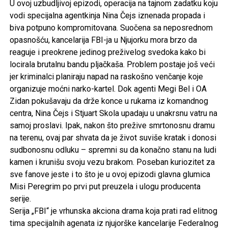
U ovoj uzbudljivoj epizodi, operacija na tajnom zadatku koju
vodi specijalna agentkinja Nina Čejs iznenada propada i
biva potpuno kompromitovana. Suočena sa neposrednom
opasnošću, kancelarija FBI-ja u Njujorku mora brzo da
reaguje i preokrene jedinog preživelog svedoka kako bi
locirala brutalnu bandu pljačkaša. Problem postaje još veći
jer kriminalci planiraju napad na raskošno venčanje koje
organizuje moćni narko-kartel. Dok agenti Megi Bel i OA
Zidan pokušavaju da drže konce u rukama iz komandnog
centra, Nina Čejs i Stjuart Skola upadaju u unakrsnu vatru na
samoj proslavi. Ipak, nakon što prežive smrtonosnu dramu
na terenu, ovaj par shvata da je život suviše kratak i donosi
sudbonosnu odluku – spremni su da konačno stanu na ludi
kamen i krunišu svoju vezu brakom. Poseban kuriozitet za
sve fanove jeste i to što je u ovoj epizodi glavna glumica
Misi Peregrim po prvi put preuzela i ulogu producenta
serije.
Serija „FBI“ je vrhunska akciona drama koja prati rad elitnog
tima specijalnih agenata iz njujorške kancelarije Federalnog