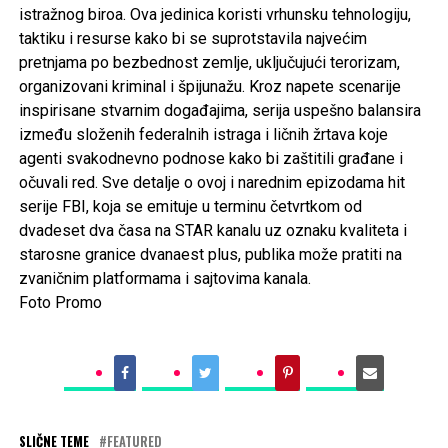
istražnog biroa. Ova jedinica koristi vrhunsku tehnologiju,
taktiku i resurse kako bi se suprotstavila najvećim
pretnjama po bezbednost zemlje, uključujući terorizam,
organizovani kriminal i špijunažu. Kroz napete scenarije
inspirisane stvarnim događajima, serija uspešno balansira
između složenih federalnih istraga i ličnih žrtava koje
agenti svakodnevno podnose kako bi zaštitili građane i
očuvali red. Sve detalje o ovoj i narednim epizodama hit
serije FBI, koja se emituje u terminu četvrtkom od
dvadeset dva časa na STAR kanalu uz oznaku kvaliteta i
starosne granice dvanaest plus, publika može pratiti na
zvaničnim platformama i sajtovima kanala.
Foto Promo
SLIČNE TEME
FEATURED