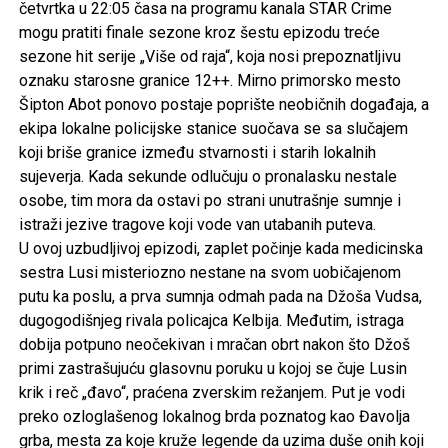
Najopasniji slučajevi ne završavaju se onda kada je
istraga zatvorena. Ponekad upravo tada počinje prava
borba.
Treću sezonu serije
„Mornarički istražitelji:
Sidnej“
pratimo
od
6. avgusta
,
radnim danima u
23:50 na kanalu STAR CHANNEL
, gde zajednički tim
američkog NCIS-a i Australijske federalne policije ulazi u
dosad najličniju i najizazovniju fazu svog rada.
Posle dramatičnih događaja koji su obeležili prethodnu
sezonu, članovi jedinice pokušavaju da nastave dalje, ali
prošlost ne prestaje da ih sustiže. Nove istrage vode ih
širom indo-pacifičkog regiona, kroz slučajeve povezane
sa međunarodnim kriminalom, vojnim tajnama,
krijumčarenjem i pretnjama koje prevazilaze granice
jedne države. Kako se opasnost približava njihovom
najbližem okruženju, profesionalna distanca postaje