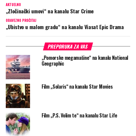
Film „P.S. Volim te“ na kanalu Star Lif
„Zločinački umovi“ na kanalu Star Cr
„Mornarički istražitelji: Sidnej“ na ka
Star Channel
„Ubistvo na internetu“ na kanalu Vias
True Crime