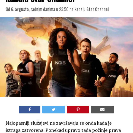
Doživite vrelu atmosferu egzotičnog ostrva Martinik gde
se pod tropskim suncem i tirkiznim morem kriju
najkomplikovanije kriminalističke zagonetke. Istinski
ljubitelji mediteranskog šarma i napetih policijskih istraga
večeras imaju odličan razlog da ostanu uz male ekrane, jer
u 22:05 na kanalu Star Crime stiže premijerna epizoda
popularne francuske serije „Smrtonosni tropi“ (oznaka
12++).
U sedmoj epizodi sedme sezone, harizmatične detektivke
Melisa Sent-Roz i Gajet Čerini suočavaju se sa novim,
izuzetno zamršenim slučajem ubistva koje potresa lokalnu
zajednicu. Dok idilični pejzaži stvaraju privid mira, iza
kulisa se odvija trka sa vremenom u kojoj dve potpuno
različite, ali briljantne istražiteljke moraju da usklade svoje
metode kako bi nadmudrile inteligentnog počinioca.
Epizoda donosi vrhunsku napetost, neočekivane preokrete
i duboko kopanje po tajnama ostrvske elite, gde svako ima