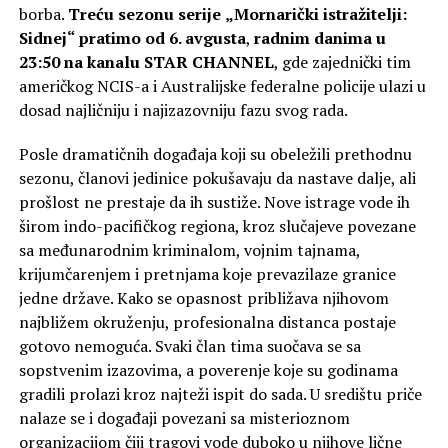
nešto da sakrije, a dokazi polako upućuju na zločin iz
strasti i dobro skrivene osvete.
Zahvaljujući oznaci 12++, ova uzbudljiva epizoda garantuje
složeniju dramsku strukturu i zreliji pristup rešavanju
zločina, savršeno balansirajući između ozbiljne istrage i
duhovitih međusobnih replika glavnih junakinja. Izuzetna
produkcija i prelepi kadrovi Kariba čine ovaj naslov
savršenim izborom za završetak dana uz vrhunski
televizijski program. Prepustite se uzbudljivoj detektivskoj
avanturi i pogledajte sedmu epizodu sedme sezone serije
„Smrtonosni tropi“ večeras u 22:05 na kanalu Star Crime.
Foto Promo
SLIČNE TEME
FEATURED