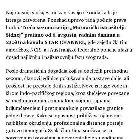
Najopasniji slučajevi ne završavaju se onda kada je
istraga zatvorena. Ponekad upravo tada počinje prava
borba.
Treću sezonu serije
„Mornarički istražitelji:
Sidnej“
pratimo
od
6. avgusta
,
radnim danima u
23:50 na kanalu STAR CHANNEL
, gde zajednički tim
američkog NCIS-a i Australijske federalne policije ulazi u
dosad najličniju i najizazovniju fazu svog rada.
Posle dramatičnih događaja koji su obeležili prethodnu
sezonu, članovi jedinice pokušavaju da nastave dalje, ali
prošlost ne prestaje da ih sustiže. Nove istrage vode ih
širom indo-pacifičkog regiona, kroz slučajeve povezane
sa međunarodnim kriminalom, vojnim tajnama,
krijumčarenjem i pretnjama koje prevazilaze granice
jedne države. Kako se opasnost približava njihovom
najbližem okruženju, profesionalna distanca postaje
gotovo nemoguća. Svaki član tima suočava se sa
sopstvenim izazovima, a poverenje koje su godinama