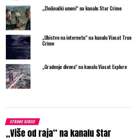
U ponedeljak od 15:10 na kanalu Viasat Epic Drama.
Foto Promo
SLIČNE TEME
AKTUELNO
„Piramida u Gizi: u potrazi za zvezdama“ na kanalu
Viasat History
OBAVEZNO PROČITAJ
„Poreklo sisara“ na kanalu Viasat Nature
PREPORUKA ZA VAS