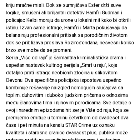
gotovo nemoguća. Svaki član tima suočava se sa
sopstvenim izazovima, a poverenje koje su godinama
gradili prolazi kroz najteži ispit do sada. U središtu priče
nalaze se i događaji povezani sa misterioznom
organizacijom čiji tragovi vode duboko u njihove lične
živote.
Pored napetih istraga i dinamičnih akcija, treća sezona
snažnije nego ranije razvija odnose među junacima,
pokazujući da je najveća snaga ovog međunarodnog tima
upravo sposobnost da ostanu zajedno kada su ulozi
najveći. Spoj australijskog okruženja, savremenih
kriminalističkih slučajeva i prepoznatljivog duha NCIS
franšize čini ovu sezonu najambicioznijom do sada,
potvrđujući da se najteže bitke često vode daleko od očiju
javnosti.
Foto Promo