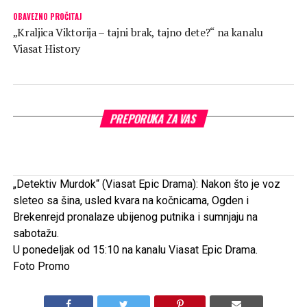
OBAVEZNO PROČITAJ
„Kraljica Viktorija – tajni brak, tajno dete?“ na kanalu
Viasat History
PREPORUKA ZA VAS
„Detektiv Murdok“
(Viasat Epic Drama):
Nakon što je voz
sleteo sa šina, usled kvara na kočnicama, Ogden i
Brekenrejd pronalaze ubijenog putnika i sumnjaju na
sabotažu.
STRANE SERIJE
„Smrtonosni tropi“ na kanalu Star