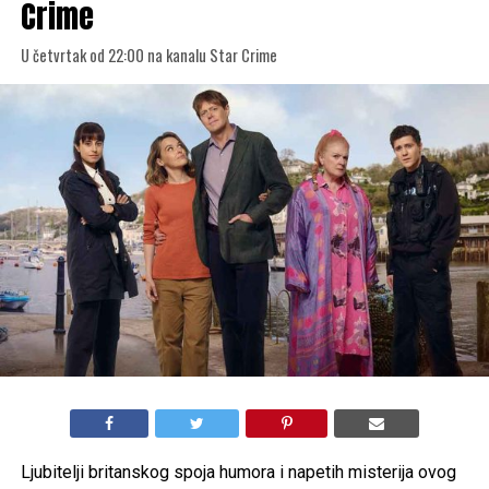
STRANE SERIJE
„Mornarički istražitelji: Sidnej“ na
kanalu Star Channel
Od 6. avgusta, radnim danima u 23:50 na kanalu Star Channel