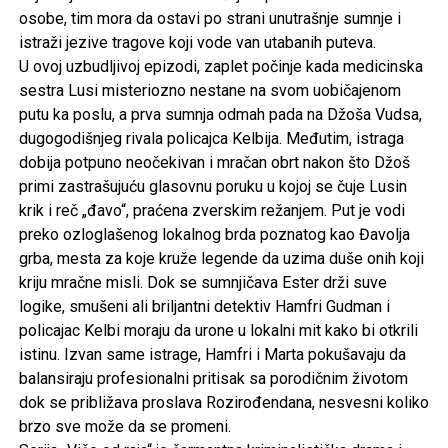
osobe, tim mora da ostavi po strani unutrašnje sumnje i
istraži jezive tragove koji vode van utabanih puteva.
U ovoj uzbudljivoj epizodi, zaplet počinje kada medicinska
sestra Lusi misteriozno nestane na svom uobičajenom
putu ka poslu, a prva sumnja odmah pada na Džoša Vudsa,
dugogodišnjeg rivala policajca Kelbija. Međutim, istraga
dobija potpuno neočekivan i mračan obrt nakon što Džoš
primi zastrašujuću glasovnu poruku u kojoj se čuje Lusin
krik i reč „đavo“, praćena zverskim režanjem. Put je vodi
preko ozloglašenog lokalnog brda poznatog kao Đavolja
grba, mesta za koje kruže legende da uzima duše onih koji
kriju mračne misli. Dok se sumnjičava Ester drži suve
logike, smušeni ali briljantni detektiv Hamfri Gudman i
policajac Kelbi moraju da urone u lokalni mit kako bi otkrili
istinu. Izvan same istrage, Hamfri i Marta pokušavaju da
balansiraju profesionalni pritisak sa porodičnim životom
dok se približava proslava Rozirođendana, nesvesni koliko
brzo sve može da se promeni.