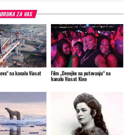
ORUKA ZA VAS
ova“ na kanalu Viasat
Film „Devojke na putovanju“ na
kanalu Viasat Kino