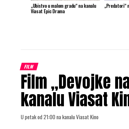
„Ubistvo u malom gradu“ na kanalu
„Predatori“ 
Viasat Epic Drama
FILM
Film „Devojke n
kanalu Viasat Ki
U petak od 21:00 na kanalu Viasat Kino