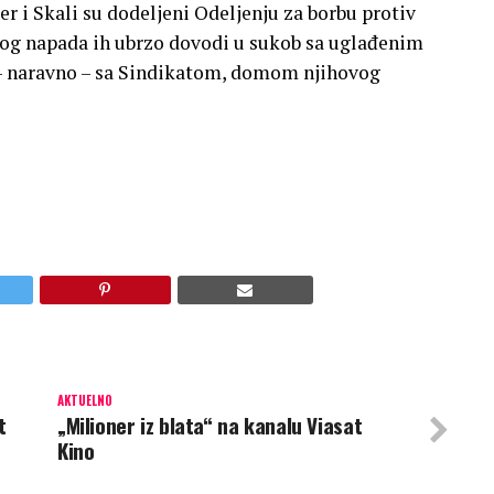
r i Skali su dodeljeni Odeljenju za borbu protiv
og napada ih ubrzo dovodi u sukob sa uglađenim
– naravno – sa Sindikatom, domom njihovog
AKTUELNO
t
„Milioner iz blata“ na kanalu Viasat
Kino