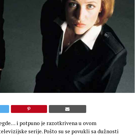
 negde… i potpuno je razotkrivena u ovom
levizijske serije. Pošto su se povukli sa dužnosti