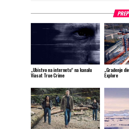
PREP
„Ubistvo na internetu“ na kanalu
„Građenje div
Viasat True Crime
Explore