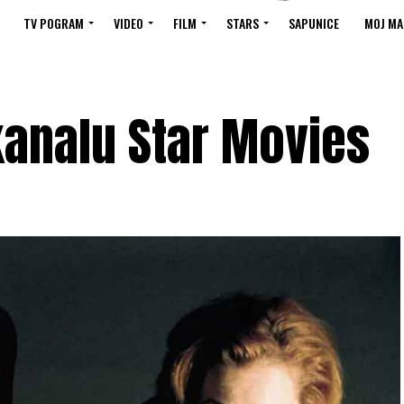
TV POGRAM
VIDEO
FILM
STARS
SAPUNICE
MOJ MA
kanalu Star Movies