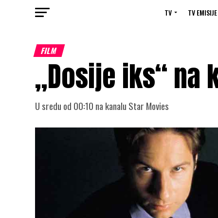
TV
TV EMISIJE
FILM
„Dosije iks“ na 
U sredu od 00:10 na kanalu Star Movies