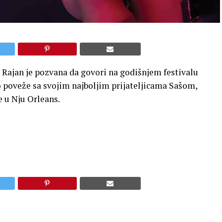
 Rajan je pozvana da govori na godišnjem festivalu
vo poveže sa svojim najboljim prijateljicama Sašom,
 u Nju Orleans.