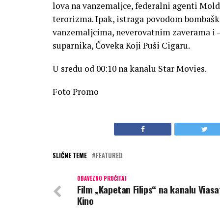
lova na vanzemaljce, federalni agenti Molde
terorizma. Ipak, istraga povodom bombašk
vanzemaljcima, neverovatnim zaverama i 
suparnika, Čoveka Koji Puši Cigaru.
U sredu od 00:10 na kanalu Star Movies.
Foto Promo
SLIČNE TEME
FEATURED
OBAVEZNO PROČITAJ
Film „Kapetan Filips“ na kanalu Viasa
Kino