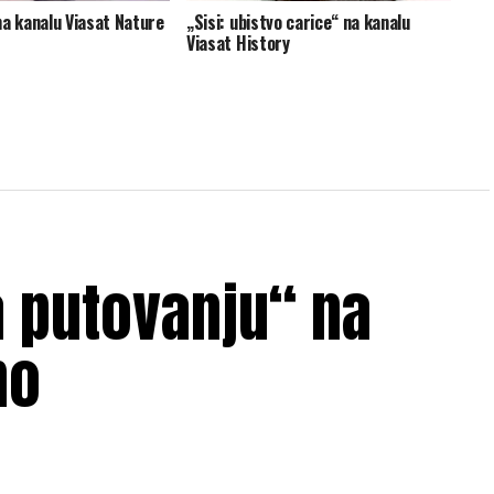
na kanalu Viasat Nature
„Sisi: ubistvo carice“ na kanalu
Viasat History
a putovanju“ na
no