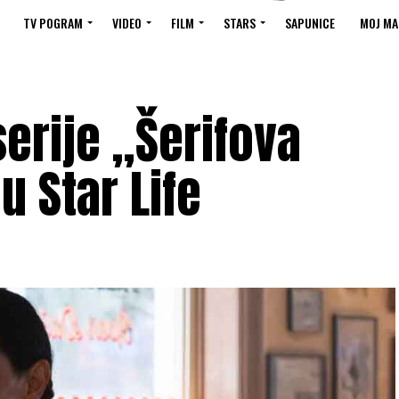
TV POGRAM
VIDEO
FILM
STARS
SAPUNICE
MOJ MA
erije „Šerifova
u Star Life