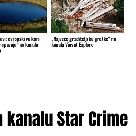
ovi: evropski vulkani
„Najveće graditeljske greške“ na
e spavaju“ na kanalu
kanalu Viasat Explore
e
a kanalu Star Crime