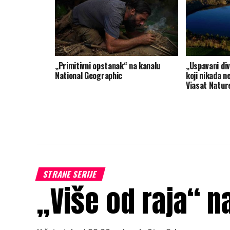
„Primitivni opstanak“ na kanalu
„Uspavani div
National Geographic
koji nikada n
Viasat Natur
STRANE SERIJE
„Više od raja“ n