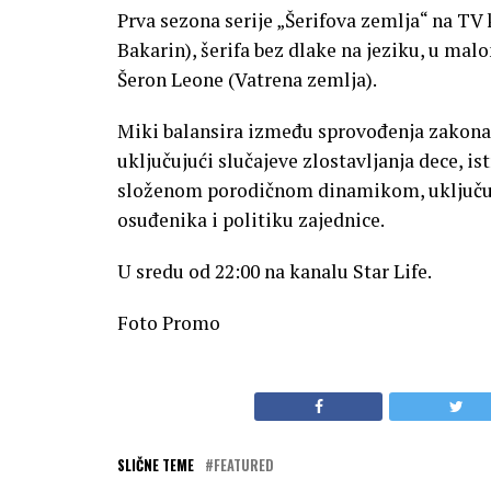
Prva sezona serije „Šerifova zemlja“ na TV
Bakarin), šerifa bez dlake na jeziku, u mal
Šeron Leone (Vatrena zemlja).
Miki balansira između sprovođenja zakona
uključujući slučajeve zlostavljanja dece, is
složenom porodičnom dinamikom, uključujuc
osuđenika i politiku zajednice.
U sredu od 22:00 na kanalu Star Life.
Foto Promo
SLIČNE TEME
FEATURED