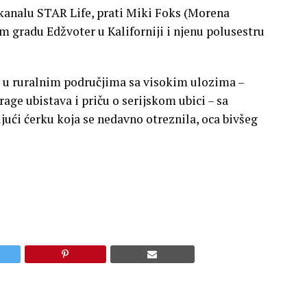
 kanalu STAR Life, prati Miki Foks (Morena
om gradu Edžvoter u Kaliforniji i njenu polusestru
 u ruralnim područjima sa visokim ulozima –
trage ubistava i priču o serijskom ubici – sa
́i ćerku koja se nedavno otreznila, oca bivšeg