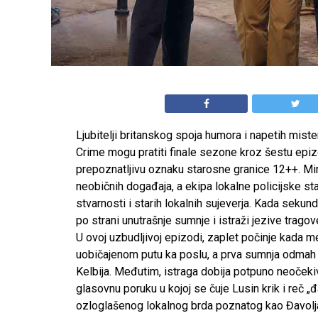
Ljubitelji britanskog spoja humora i napetih mis
Crime mogu pratiti finale sezone kroz šestu epizo
prepoznatljivu oznaku starosne granice 12++. M
neobičnih događaja, a ekipa lokalne policijske s
stvarnosti i starih lokalnih sujeverja. Kada seku
po strani unutrašnje sumnje i istraži jezive trago
U ovoj uzbudljivoj epizodi, zaplet počinje kada
uobičajenom putu ka poslu, a prva sumnja odmah 
Kelbija. Međutim, istraga dobija potpuno neočeki
glasovnu poruku u kojoj se čuje Lusin krik i reč 
ozloglašenog lokalnog brda poznatog kao Đavolj