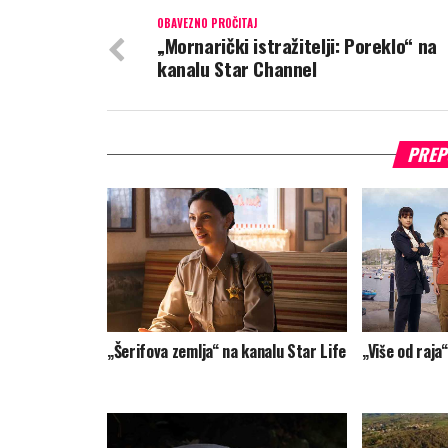
OBAVEZNO PROČITAJ
„Mornarički istražitelji: Poreklo“ na
kanalu Star Channel
PREP
„Šerifova zemlja“ na kanalu Star Life
„Više od raja