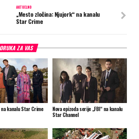
AKTUELNO
„Mesto zločina: Njujork“ na kanalu
Star Crime
ORUKA ZA VAS
“ na kanalu Star Crime
Nova epizoda serije „FBI“ na kanalu
Star Channel