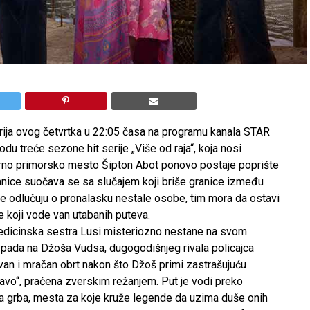
terija ovog četvrtka u 22:05 časa na programu kanala STAR
du treće sezone hit serije „Više od raja“
, koja nosi
irno primorsko mesto Šipton Abot ponovo postaje poprište
tanice suočava se sa slučajem koji briše granice između
nde odlučuju o pronalasku nestale osobe, tim mora da ostavi
ve koji vode van utabanih puteva.
 medicinska sestra Lusi misteriozno nestane na svom
pada na Džoša Vudsa, dugogodišnjeg rivala policajca
van i mračan obrt nakon što Džoš primi zastrašujuću
„đavo“, praćena zverskim režanjem. Put je vodi preko
a grba, mesta za koje kruže legende da uzima duše onih