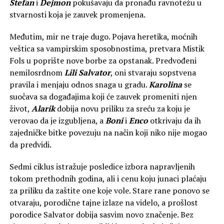
Stefan
i
Dejmon
pokušavaju da pronađu ravnotežu u
stvarnosti koja je zauvek promenjena.
Međutim, mir ne traje dugo. Pojava heretika, moćnih
veštica sa vampirskim sposobnostima, pretvara Mistik
Fols u poprište nove borbe za opstanak. Predvođeni
nemilosrdnom
Lili Salvator
, oni stvaraju sopstvena
pravila i menjaju odnos snaga u gradu.
Karolina
se
suočava sa događajima koji će zauvek promeniti njen
život,
Alarik
dobija novu priliku za sreću za koju je
verovao da je izgubljena, a
Boni
i
Enco
otkrivaju da ih
zajedničke bitke povezuju na način koji niko nije mogao
da predvidi.
Sedmi ciklus istražuje posledice izbora napravljenih
tokom prethodnih godina, ali i cenu koju junaci plaćaju
za priliku da zaštite one koje vole. Stare rane ponovo se
otvaraju, porodične tajne izlaze na videlo, a prošlost
porodice Salvator dobija sasvim novo značenje. Bez