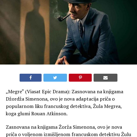
„Megre“ (Viasat Epic Drama): Zasnovana na knjigama
Džordža Simenona, ovo je nova adaptacija priča o
popularnom liku francuskog detektiva, Žula Megrea,
koga glumi Rouan Atkinson.
Zasnovana na knjigama Žorža Simenona, ovo je nova
priča o voljenom izmišljenom francuskom detektivu Žulu