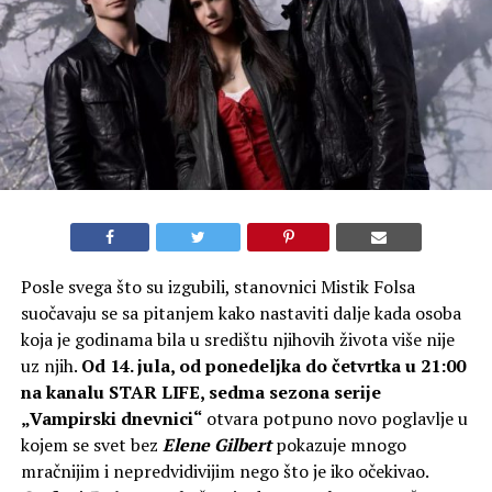
Posle svega što su izgubili, stanovnici Mistik Folsa
suočavaju se sa pitanjem kako nastaviti dalje kada osoba
koja je godinama bila u središtu njihovih života više nije
uz njih.
Od 14. jula, od ponedeljka do četvrtka u 21:00
na kanalu STAR LIFE, sedma sezona serije
„Vampirski dnevnici“
otvara potpuno novo poglavlje u
kojem se svet bez
Elene Gilbert
pokazuje mnogo
mračnijim i nepredvidivijim nego što je iko očekivao.