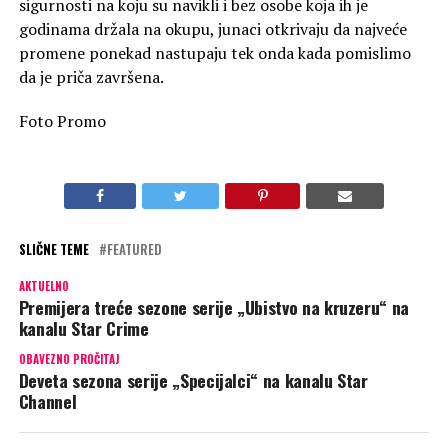
sigurnosti na koju su navikli i bez osobe koja ih je
godinama držala na okupu, junaci otkrivaju da najveće
promene ponekad nastupaju tek onda kada pomislimo
da je priča završena.
Foto Promo
SLIČNE TEME
FEATURED
AKTUELNO
Premijera treće sezone serije „Ubistvo na kruzeru“ na
kanalu Star Crime
OBAVEZNO PROČITAJ
Deveta sezona serije „Specijalci“ na kanalu Star
Channel