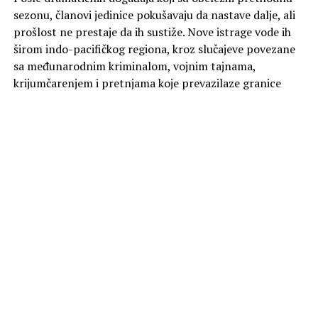
sezonu, članovi jedinice pokušavaju da nastave dalje, ali
prošlost ne prestaje da ih sustiže. Nove istrage vode ih
širom indo-pacifičkog regiona, kroz slučajeve povezane
sa međunarodnim kriminalom, vojnim tajnama,
krijumčarenjem i pretnjama koje prevazilaze granice
jedne države. Kako se opasnost približava njihovom
najbližem okruženju, profesionalna distanca postaje
gotovo nemoguća. Svaki član tima suočava se sa
sopstvenim izazovima, a poverenje koje su godinama
gradili prolazi kroz najteži ispit do sada. U središtu priče
nalaze se i događaji povezani sa misterioznom
organizacijom čiji tragovi vode duboko u njihove lične
živote.
Pored napetih istraga i dinamičnih akcija, treća sezona
snažnije nego ranije razvija odnose među junacima,
pokazujući da je najveća snaga ovog međunarodnog tima
upravo sposobnost da ostanu zajedno kada su ulozi