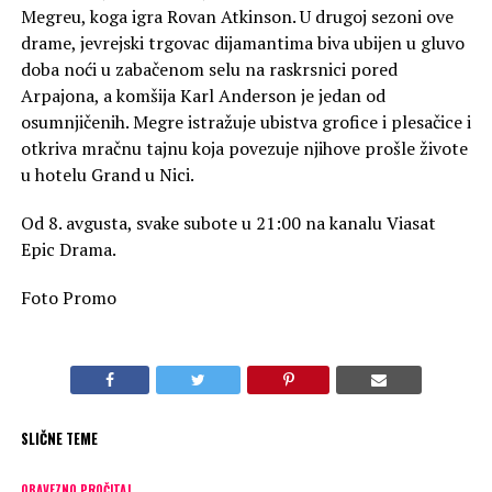
Megreu, koga igra Rovan Atkinson. U drugoj sezoni ove
drame, jevrejski trgovac dijamantima biva ubijen u gluvo
doba noći u zabačenom selu na raskrsnici pored
Arpajona, a komšija Karl Anderson je jedan od
osumnjičenih. Megre istražuje ubistva grofice i plesačice i
otkriva mračnu tajnu koja povezuje njihove prošle živote
u hotelu Grand u Nici.
Od 8. avgusta, svake subote u 21:00 na kanalu Viasat
Epic Drama.
Foto Promo
SLIČNE TEME
OBAVEZNO PROČITAJ