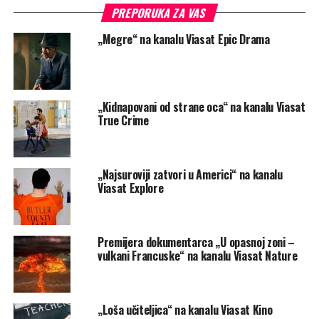
PREPORUKA ZA VAS
„Megre“ na kanalu Viasat Epic Drama
„Kidnapovani od strane oca“ na kanalu Viasat
True Crime
„Najsuroviji zatvori u Americi“ na kanalu
Viasat Explore
Premijera dokumentarca „U opasnoj zoni –
vulkani Francuske“ na kanalu Viasat Nature
„Loša učiteljica“ na kanalu Viasat Kino