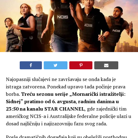
Najopasniji slučajevi ne završavaju se onda kada je
istraga zatvorena. Ponekad upravo tada počinje prava
borba.
Treću sezonu serije
„Mornarički istražitelji:
Sidnej“
pratimo
od
6. avgusta
,
radnim danima u
23:50 na kanalu STAR CHANNEL
, gde zajednički tim
američkog NCIS-a i Australijske federalne policije ulazi u
dosad najličniju i najizazovniju fazu svog rada.
Posle dramatičnih događaja koji su obeležili prethodnu