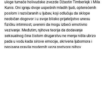
uloge tumače holivudske zvezde Džastin Timberlejk i Mila
Kunis. Oni igraju dvoje uspešnih mladih ljudi, opterećenih
poslom i razočaranih u ljubav, koji odlučuju da sklope
neobičan dogovor i u svoje blisko prijateljstvo unesu
fizičku intimnost, uvereni da mogu izbeći emotivno
vezivanje. Međutim, njihova teorija da dodavanje
seksualnog čina čistom drugarstvu ne menja ništa ubrzo
pada u vodu kada sirove emocije, skrivena ljubomora i
nepisana pravila modernih veza pretvore njihov
jednostavan pakt u lavirint nepredviđenih komplikacija i
slatkih muka.
Zabavnu priču o tankoj liniji između najboljih prijatelja i
ljubavnika možete pogledati u sredu od 22:35 na programu
kanala Viasat Kino, gde vas očekuje komedija „Samo
drugarski“.
Foto Promo