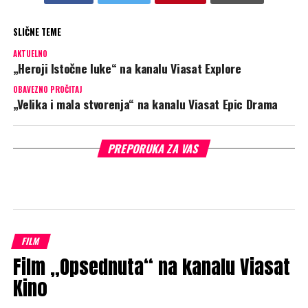
SLIČNE TEME
AKTUELNO
„Heroji Istočne luke“ na kanalu Viasat Explore
OBAVEZNO PROČITAJ
„Velika i mala stvorenja“ na kanalu Viasat Epic Drama
PREPORUKA ZA VAS
FILM
Film „Opsednuta“ na kanalu Viasat
Kino