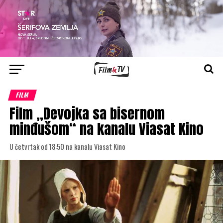
FILM
Film „Devojka sa bisernom
minđušom“ na kanalu Viasat Kino
U četvrtak od 18:50 na kanalu Viasat Kino