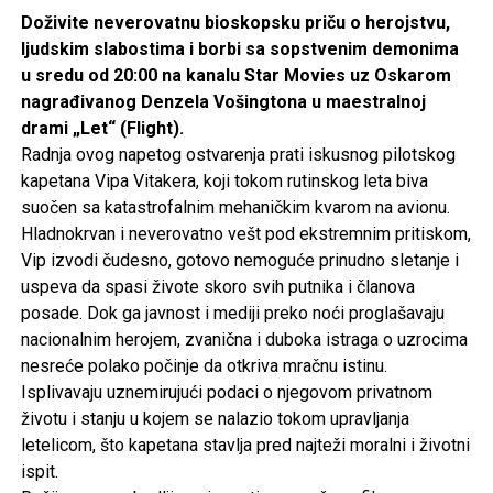
Doživite neverovatnu bioskopsku priču o herojstvu,
ljudskim slabostima i borbi sa sopstvenim demonima
u sredu od 20:00 na kanalu Star Movies uz Oskarom
nagrađivanog Denzela Vošingtona u maestralnoj
drami „Let“ (Flight).
Radnja ovog napetog ostvarenja prati iskusnog pilotskog
kapetana Vipa Vitakera, koji tokom rutinskog leta biva
suočen sa katastrofalnim mehaničkim kvarom na avionu.
Hladnokrvan i neverovatno vešt pod ekstremnim pritiskom,
Vip izvodi čudesno, gotovo nemoguće prinudno sletanje i
uspeva da spasi živote skoro svih putnika i članova
posade. Dok ga javnost i mediji preko noći proglašavaju
nacionalnim herojem, zvanična i duboka istraga o uzrocima
nesreće polako počinje da otkriva mračnu istinu.
Isplivavaju uznemirujući podaci o njegovom privatnom
životu i stanju u kojem se nalazio tokom upravljanja
letelicom, što kapetana stavlja pred najteži moralni i životni
ispit.