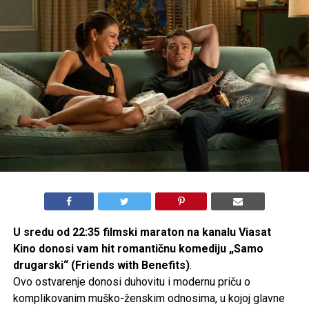
U sredu od 22:35 filmski maraton na kanalu Viasat
Kino donosi vam hit romantičnu komediju „Samo
drugarski“ (Friends with Benefits)
.
Ovo ostvarenje donosi duhovitu i modernu priču o
komplikovanim muško-ženskim odnosima, u kojoj glavne