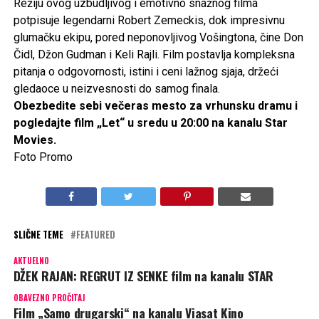
Režiju ovog uzbudljivog i emotivno snažnog filma
potpisuje legendarni Robert Zemeckis, dok impresivnu
glumačku ekipu, pored neponovljivog Vošingtona, čine Don
Čidl, Džon Gudman i Keli Rajli. Film postavlja kompleksna
pitanja o odgovornosti, istini i ceni lažnog sjaja, držeći
gledaoce u neizvesnosti do samog finala.
Obezbedite sebi večeras mesto za vrhunsku dramu i
pogledajte film „Let“ u sredu u 20:00 na kanalu Star
Movies.
Foto Promo
SLIČNE TEME
FEATURED
AKTUELNO
DŽEK RAJAN: REGRUT IZ SENKE film na kanalu STAR
OBAVEZNO PROČITAJ
Film „Samo drugarski“ na kanalu Viasat Kino