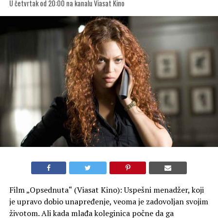
U četvrtak od 20:00 na kanalu Viasat Kino
Film „Opsednuta“ (Viasat Kino): Uspešni menadžer, koji
je upravo dobio unapređenje, veoma je zadovoljan svojim
životom. Ali kada mlađa koleginica počne da ga