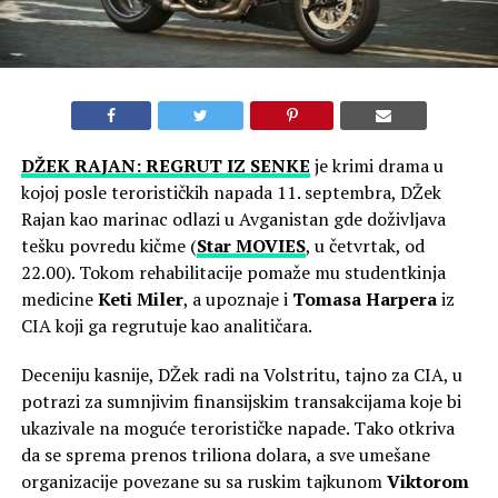
DŽEK RAJAN: REGRUT IZ SENKE
je krimi drama u
kojoj posle terorističkih napada 11. septembra, DŽek
Rajan kao marinac odlazi u Avganistan gde doživljava
tešku povredu kičme (
Star MOVIES
, u četvrtak, od
22.00). Tokom rehabilitacije pomaže mu studentkinja
medicine
Keti Miler
, a upoznaje i
Tomasa Harpera
iz
CIA koji ga regrutuje kao analitičara.
Deceniju kasnije, DŽek radi na Volstritu, tajno za CIA, u
potrazi za sumnjivim finansijskim transakcijama koje bi
ukazivale na moguće terorističke napade. Tako otkriva
da se sprema prenos triliona dolara, a sve umešane
organizacije povezane su sa ruskim tajkunom
Viktorom