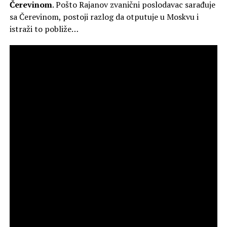
Čerevinom
. Pošto Rajanov zvanični poslodavac sarađuje
sa Čerevinom, postoji razlog da otputuje u Moskvu i
istraži to pobliže…