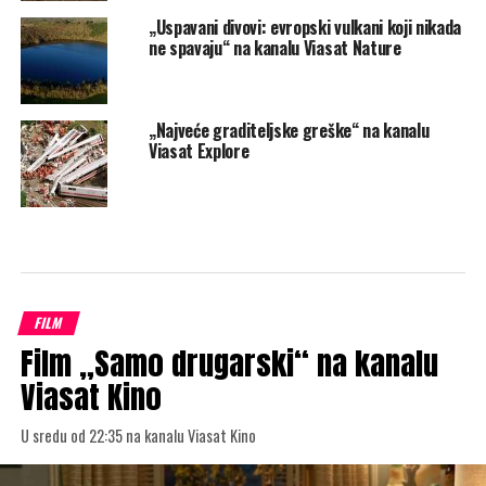
„Uspavani divovi: evropski vulkani koji nikada
ne spavaju“ na kanalu Viasat Nature
„Najveće graditeljske greške“ na kanalu
Viasat Explore
FILM
Film „Samo drugarski“ na kanalu
Viasat Kino
U sredu od 22:35 na kanalu Viasat Kino