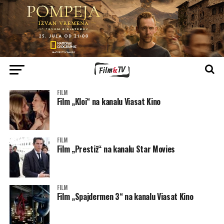
FILM
Film „Kloi“ na kanalu Viasat Kino
FILM
Film „Prestiž“ na kanalu Star Movies
FILM
Film „Spajdermen 3“ na kanalu Viasat Kino