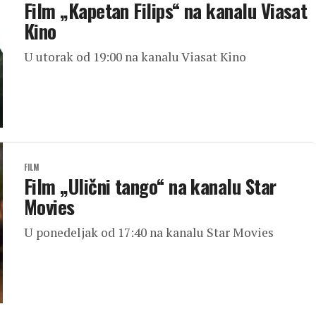
Film „Kapetan Filips“ na kanalu Viasat
Kino
U utorak od 19:00 na kanalu Viasat Kino
FILM
Film „Ulični tango“ na kanalu Star
Movies
U ponedeljak od 17:40 na kanalu Star Movies