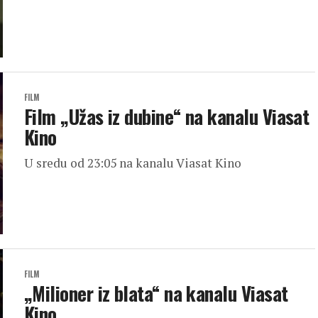
FILM
Film „Užas iz dubine“ na kanalu Viasat
Kino
U sredu od 23:05 na kanalu Viasat Kino
FILM
„Milioner iz blata“ na kanalu Viasat
Kino