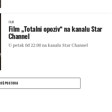
FILM
Film „Totalni opoziv“ na kanalu Star
Channel
U petak 0d 22:00 na kanalu Star Channel
JOŠ POSTOVA