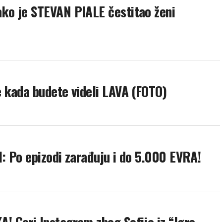
o je STEVAN PIALE čestitao ženi
 kada budete videli LAVA (FOTO)
 Po epizodi zarađuju i do 5.000 EVRA!