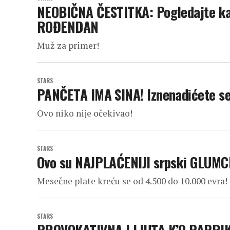
NEOBIČNA ČESTITKA: Pogledajte kak
ROĐENDAN
Muž za primer!
STARS
PANČETA IMA SINA! Iznenadićete se
Ovo niko nije očekivao!
STARS
Ovo su NAJPLAĆENIJI srpski GLUMCI:
Mesečne plate kreću se od 4.500 do 10.000 evra!
STARS