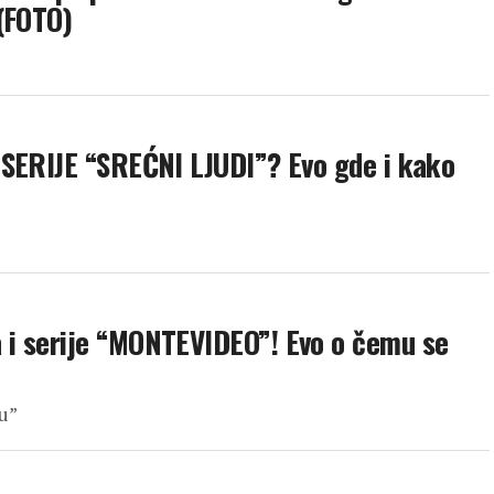
(FOTO)
 SERIJE “SREĆNI LJUDI”? Evo gde i kako
i serije “MONTEVIDEO”! Evo o čemu se
u”