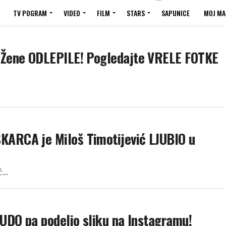
TV POGRAM
VIDEO
FILM
STARS
SAPUNICE
MOJ MA
Žene ODLEPILE! Pogledajte VRELE FOTKE
RCA je Miloš Timotijević LJUBIO u
...
UDO pa podelio sliku na Instagramu!