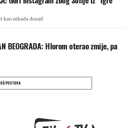
 Gori Instagram zbog Sofije iz “Igre
di kao nikada dosad
N BEOGRADA: Hlorom oterao zmije, pa
JOŠ POSTOVA