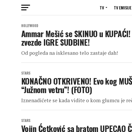
TV
TV EMISIJE
HOLLYWOOD
Ammar Mešić se SKINUO u KUPAĆI! 
zvezde IGRE SUDBINE!
Od pogleda na isklesano telo zastaje dah!
STARS
KONAČNO OTKRIVENO! Evo kog MUŠKA
“Južnom vetru”! (FOTO)
Iznenadićete se kada vidite o kom glumcu je reč
STARS
Vojin Ćetković sa bratom UPECAO Č