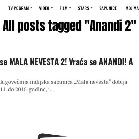
TV POGRAM
VIDEO
FILM
STARS
SAPUNICE
MOJ MA
All posts tagged "Anandi 2"
se MALA NEVESTA 2! Vraća se ANANDI! A
dugovečnija indijska sapunica „Mala nevesta“ dobija
1. do 2016. godine, i...