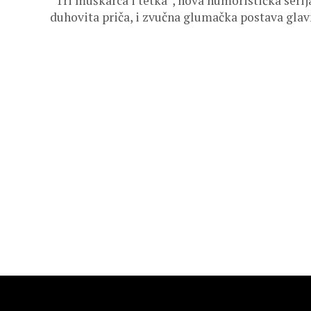
“Tri muškarca i tetka”, nova humoristička serija,
duhovita priča, i zvučna glumačka postava glavn