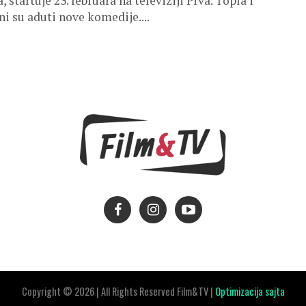
 startuje 23. februara na televiziji Prva. Topla i
i su aduti nove komedije....
Copyright © 2026 | All Rights Reserved Film&TV |
Optimizacija sajta