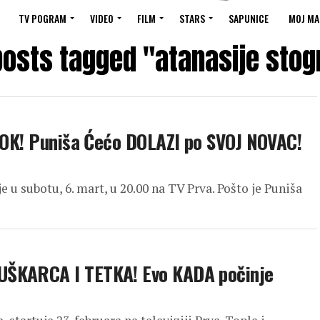
TV POGRAM
VIDEO
FILM
STARS
SAPUNICE
MOJ MA
 posts tagged "atanasije stog
 ŠOK! Puniša Ćećo DOLAZI po SVOJ NOVAC!
e u subotu, 6. mart, u 20.00 na TV Prva. Pošto je Puniša
UŠKARCA I TETKA! Evo KADA počinje