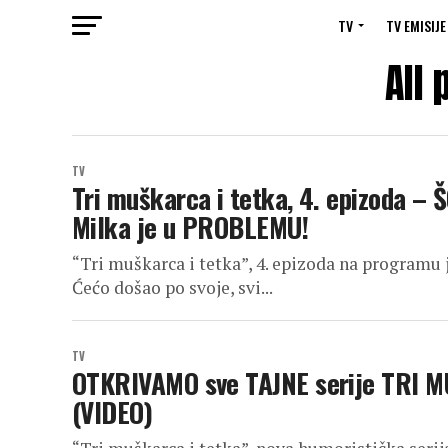
TV
TV EMISIJE
All
TV
Tri muškarca i tetka, 4. epizoda –
Milka je u PROBLEMU!
“Tri muškarca i tetka”, 4. epizoda na programu j
Ćećo došao po svoje, svi...
TV
OTKRIVAMO sve TAJNE serije TRI M
(VIDEO)