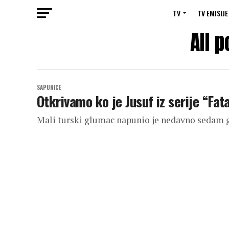
TV
TV EMISIJE
All 
SAPUNICE
Otkrivamo ko je Jusuf iz serije “Fat
Mali turski glumac napunio je nedavno sedam 