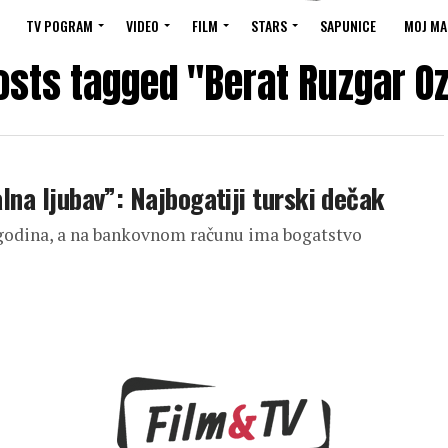
TV POGRAM
VIDEO
FILM
STARS
SAPUNICE
MOJ MA
posts tagged "Berat Ruzgar O
alna ljubav”: Najbogatiji turski dečak
godina, a na bankovnom računu ima bogatstvo