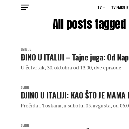
TV
TV EMISIJE
All posts tagged 
EMISIJE
ĐINO U ITALIJI – Tajne juga: Od Na
U četvrtak, 30. oktobra od 13.00, dve epizode
SERIJE
DJINO U ITALIJI: KAO ŠTO JE MAMA
Pročida i Toskana, u subotu, 05. avgusta, od 06.
SERIJE