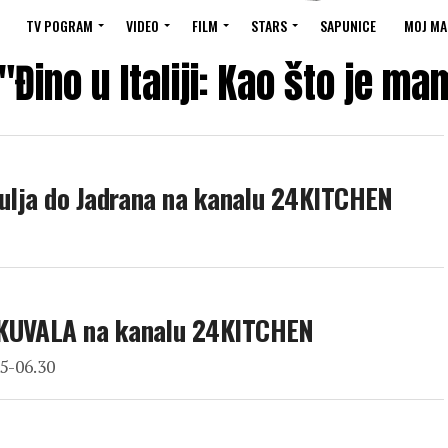
TV POGRAM
VIDEO
FILM
STARS
SAPUNICE
MOJ MA
"Đino u Italiji: Kao što je m
pulja do Jadrana na kanalu 24KITCHEN
 KUVALA na kanalu 24KITCHEN
05-06.30