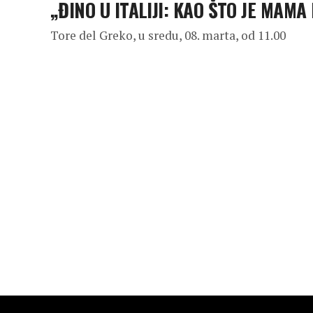
„ĐINO U ITALIJI: KAO ŠTO JE MAMA
Tore del Greko, u sredu, 08. marta, od 11.00