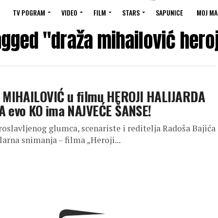
TV POGRAM
VIDEO
FILM
STARS
SAPUNICE
MOJ MA
agged "draža mihailović heroj
 MIHAILOVIĆ u filmu HEROJI HALIJARDA
 A evo KO ima NAJVEĆE ŠANSE!
oslavljenog glumca, scenariste i reditelja Radoša Bajića
arna snimanja – filma „Heroji...