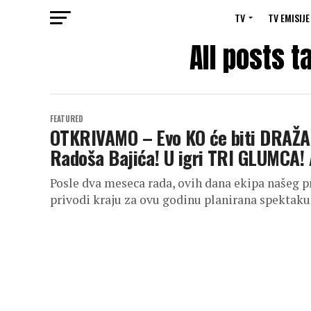
TV
TV EMISIJE
All posts t
FEATURED
OTKRIVAMO – Evo KO će biti DRAŽA
Radoša Bajića! U igri TRI GLUMCA!
Posle dva meseca rada, ovih dana ekipa našeg pr
privodi kraju za ovu godinu planirana spektakul