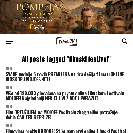
All posts tagged "filmski festival"
FILM
SVAKE nedelje 5 novih PREMIJERA uz dva dečija filma u ONLINE
BIOSKOPU MOJOFF.NET!
FILM
Više od 180.000 gledalaca na prvom online filmskom festivalu
MOJOFF! Najgledaniji NEVIDLJIVI ŽIVOT i PARAZIT!
FILM
Film OPTUŽUJEM na MOJOFF festivalu zbog velike potražnje
dobio ČAK TRI REPRIZE!
FILM
Filmovima protiv KORONE! Stiže nam prvi online filmski festival