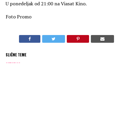
U ponedeljak od 21:00 na Viasat Kino.
Foto Promo
SLIČNE TEME
AKTUELNO
Premijera dokumentarca „U opasnoj zoni – vulkani
Francuske“ na kanalu Viasat Nature
OBAVEZNO PROČITAJ
„Kraljevi ubice“ na kanalu Viasat History
PREPORUKA ZA VAS