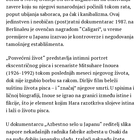
zavere koju su njegovi sunarodnjaci počinili tokom rata,
poput ubijanja saboraca, pa čak i kanibalizma. Ovaj
jedinstven i neobičan (post)ratni dokumentarac 1987. na
Berlinaleu je ovenčan nagradom “Caligari”, u vreme
premijere u Japanu izazvao je kontroverze i negodovanja
tamošnjeg establišmenta.
„Posvećeni život“ predstavlja intimni portret
ekscentričnog pisca i scenariste Mitsuhare Inouea
(1926-1992) tokom poslednjih meseci njegovog života,
dok nije izgubio borbu sa rakom. Dirljiv film beleži
suštinu života pisca – i “značaj” njegove smrti. U spisima i
ličnoj biografiji, Inoue se igrao na granici između istine i
fikcije, što je element kojim Hara razotkriva slojeve istina
i laži o životu pisca.
U dokumentarcu „Azbestno selo u Japanu“ reditelj slika
napore nekadašnjih radnika fabrike azbesta u Osaki da
na sudu dobiju japansku vladu, tražeći naknadu štete