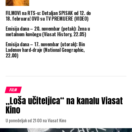
FILMOVI na RTS-u: Detaljan SPISAK od 12. do
18. februara! OVO su TV PREMIJERE (VIDEO)
Emisija dana – 20. novembar (petak): Žena u
metalnom kovčegu (Viasat History, 22.05)
Emisija dana – 17. novembar (utorak): Bin
Ladenov hard-drajv (National Geographic,
22.00)
FILM
„Loša učiteljica“ na kanalu Viasat
Kino
U ponedeljak od 21:00 na Viasat Kino