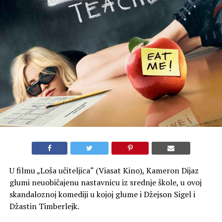
U filmu „Loša učiteljica“ (Viasat Kino), Kameron Dijaz
glumi neuobičajenu nastavnicu iz srednje škole, u ovoj
skandaloznoj komediji u kojoj glume i Džejson Sigel i
Džastin Timberlejk.