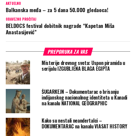
AKTUELNO
Balkanska međa – za 5 dana 50.000 gledaoca!
OBAVEZNO PROČITAJ
BELDOCS festival dobitnik nagrade “Kapetan Miša
Anastasijević”
PREPORUKA ZA VAS
Misterije drevnog sveta: Uspon piramida u
serijalu IZGUBLJENA BLAGA EGIPTA
ŠUGARKEJN – Dokumentarac o brisanju
indijanskog nacionalnog identiteta u Kanadi
na kanalu NATIONAL GEOGRAPHIC
Kako su nestali neandertalci –
DOKUMENTARAC na kanalu VIASAT HISTORY