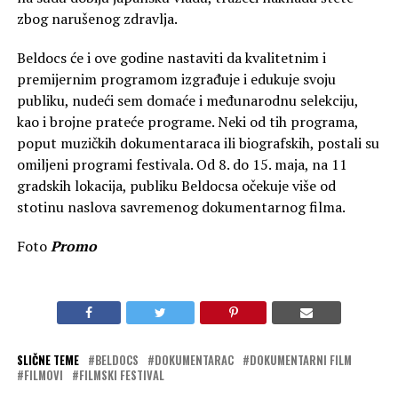
zbog narušenog zdravlja.
Beldocs će i ove godine nastaviti da kvalitetnim i
premijernim programom izgrađuje i edukuje svoju
publiku, nudeći sem domaće i međunarodnu selekciju,
kao i brojne prateće programe. Neki od tih programa,
poput muzičkih dokumentaraca ili biografskih, postali su
omiljeni programi festivala. Od 8. do 15. maja, na 11
gradskih lokacija, publiku Beldocsa očekuje više od
stotinu naslova savremenog dokumentarnog filma.
Foto
Promo
SLIČNE TEME
BELDOCS
DOKUMENTARAC
DOKUMENTARNI FILM
FILMOVI
FILMSKI FESTIVAL