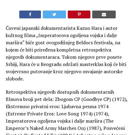
Čuveni japanski dokumentarista Kazuo Hara i autor
kultnog filma „Imperatorova ogoljena vojska i dalje
maršira“ biće gost ovogodišnjeg Beldocs festivala, na
kojem će biti priređena kompletna retrospektiva
njegovih dokumentaraca. Tokom njegove prve posete
Srbiji, Hara će u Beogradu održati masterklas koji će biti
svojevrsno putovanje kroz njegovo osvajanje autorske
slobode.
Retrospektiva njegovih dostupnih dokumentarnih
filmova broji pet dela: Zbogom CP (Goodbye CP) (1972),
Ekstremno privatni eros: Ljubavna pesma 1974
(Extreme Private Eros: Love Song 1974) (1974),
Imperatorova ogoljena vojska i dalje maršira (The
Emperor’s Naked Army Marches On) (1987), Posvećeni