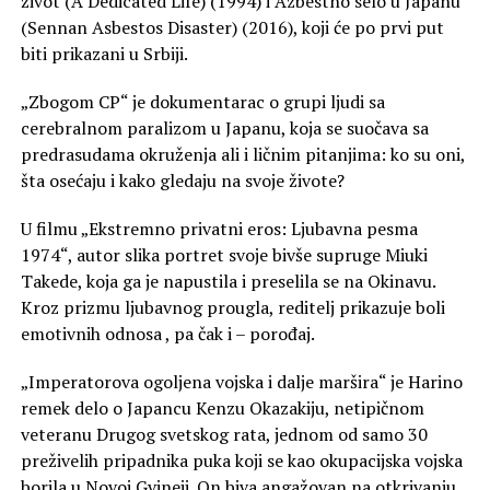
život (A Dedicated Life) (1994) i Azbestno selo u Japanu
(Sennan Asbestos Disaster) (2016), koji će po prvi put
biti prikazani u Srbiji.
„Zbogom CP“ je dokumentarac o grupi ljudi sa
cerebralnom paralizom u Japanu, koja se suočava sa
predrasudama okruženja ali i ličnim pitanjima: ko su oni,
šta osećaju i kako gledaju na svoje živote?
U filmu „Ekstremno privatni eros: Ljubavna pesma
1974“, autor slika portret svoje bivše supruge Miuki
Takede, koja ga je napustila i preselila se na Okinavu.
Kroz prizmu ljubavnog prougla, reditelj prikazuje boli
emotivnih odnosa , pa čak i – porođaj.
„Imperatorova ogoljena vojska i dalje maršira“ je Harino
remek delo o Japancu Kenzu Okazakiju, netipičnom
veteranu Drugog svetskog rata, jednom od samo 30
preživelih pripadnika puka koji se kao okupacijska vojska
borila u Novoj Gvineji. On biva angažovan na otkrivanju