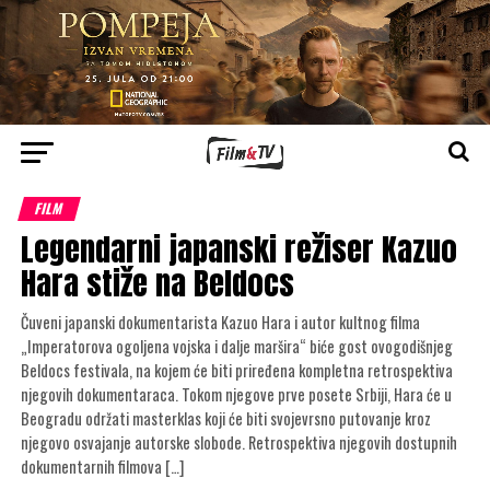
FILM
Legendarni japanski režiser Kazuo
Hara stiže na Beldocs
Čuveni japanski dokumentarista Kazuo Hara i autor kultnog filma
„Imperatorova ogoljena vojska i dalje maršira“ biće gost ovogodišnjeg
Beldocs festivala, na kojem će biti priređena kompletna retrospektiva
njegovih dokumentaraca. Tokom njegove prve posete Srbiji, Hara će u
Beogradu održati masterklas koji će biti svojevrsno putovanje kroz
njegovo osvajanje autorske slobode. Retrospektiva njegovih dostupnih
dokumentarnih filmova […]