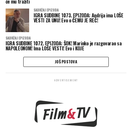
će mu tražiti
SADRŽAJ EPIZODA
IGRA SUDBINE 1073. EPIZODA: Andrija ima LOŠE
VESTI ZA UNU! Evo o ČEMU JE REČ!
SADRŽAJ EPIZODA
IGRA SUDBINE 1072. EPIZODA: ŠOK! Marinko je razgovarao sa
NAPOLEONOM! Ima LOŠE VESTI! Evo i KOJE
JOŠ POSTOVA
ADVERTISEMENT