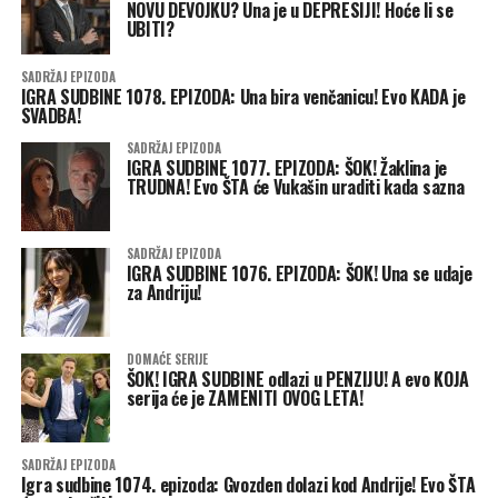
NOVU DEVOJKU? Una je u DEPRESIJI! Hoće li se
UBITI?
SADRŽAJ EPIZODA
IGRA SUDBINE 1078. EPIZODA: Una bira venčanicu! Evo KADA je
SVADBA!
SADRŽAJ EPIZODA
IGRA SUDBINE 1077. EPIZODA: ŠOK! Žaklina je
TRUDNA! Evo ŠTA će Vukašin uraditi kada sazna
SADRŽAJ EPIZODA
IGRA SUDBINE 1076. EPIZODA: ŠOK! Una se udaje
za Andriju!
DOMAĆE SERIJE
ŠOK! IGRA SUDBINE odlazi u PENZIJU! A evo KOJA
serija će je ZAMENITI OVOG LETA!
SADRŽAJ EPIZODA
Igra sudbine 1074. epizoda: Gvozden dolazi kod Andrije! Evo ŠTA