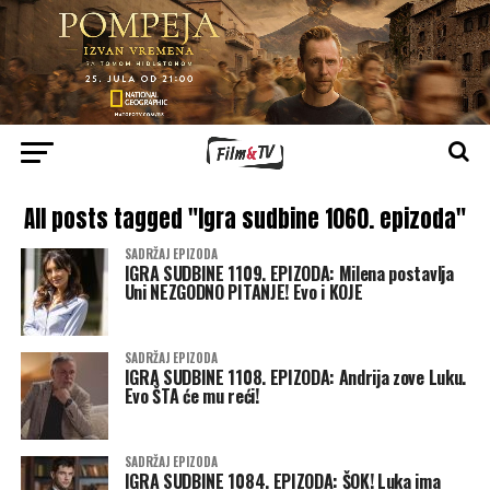
All posts tagged "Igra sudbine 1060. epizoda"
SADRŽAJ EPIZODA
IGRA SUDBINE 1109. EPIZODA: Milena postavlja
Uni NEZGODNO PITANJE! Evo i KOJE
SADRŽAJ EPIZODA
IGRA SUDBINE 1108. EPIZODA: Andrija zove Luku.
Evo ŠTA će mu reći!
SADRŽAJ EPIZODA
IGRA SUDBINE 1084. EPIZODA: ŠOK! Luka ima