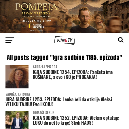
All posts tagged "Igra sudbine 1185. epizoda"
SADRŽAJ EPIZODA
IGRA SUDBINE 1254. EPIZODA: Pančeta ima
KOŠMARE, a evo i KO je PROGANJA!
SADRŽAJ EPIZODA
IGRA SUDBINE 1253. EPIZODA: Lenka želi da otkrije Aleksi
VELIKU TAJNU! Evo i KOJU!
DOMAĆE SERIJE
IGRA SUDBINE 1252. EPIZODA: Aleksa optužuje
LUKU da nešto krije! Sledi HAOS!