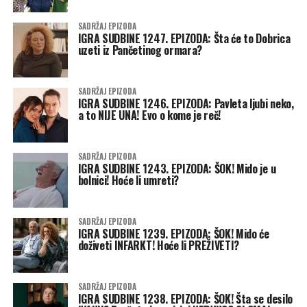
SADRŽAJ EPIZODA
IGRA SUDBINE 1247. EPIZODA: Šta će to Dobrica
uzeti iz Pančetinog ormara?
SADRŽAJ EPIZODA
IGRA SUDBINE 1246. EPIZODA: Pavleta ljubi neko,
a to NIJE UNA! Evo o kome je reč!
SADRŽAJ EPIZODA
IGRA SUDBINE 1243. EPIZODA: ŠOK! Mido je u
bolnici! Hoće li umreti?
SADRŽAJ EPIZODA
IGRA SUDBINE 1239. EPIZODA: ŠOK! Mido će
doživeti INFARKT! Hoće li PREŽIVETI?
SADRŽAJ EPIZODA
IGRA SUDBINE 1238. EPIZODA: ŠOK! Šta se desilo