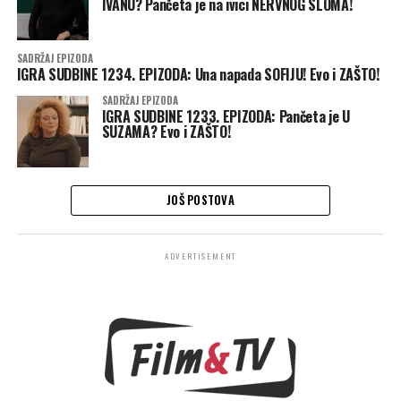
IVANU? Pančeta je na ivici NERVNOG SLOMA!
SADRŽAJ EPIZODA
IGRA SUDBINE 1234. EPIZODA: Una napada SOFIJU! Evo i ZAŠTO!
SADRŽAJ EPIZODA
IGRA SUDBINE 1233. EPIZODA: Pančeta je U
SUZAMA? Evo i ZAŠTO!
JOŠ POSTOVA
ADVERTISEMENT