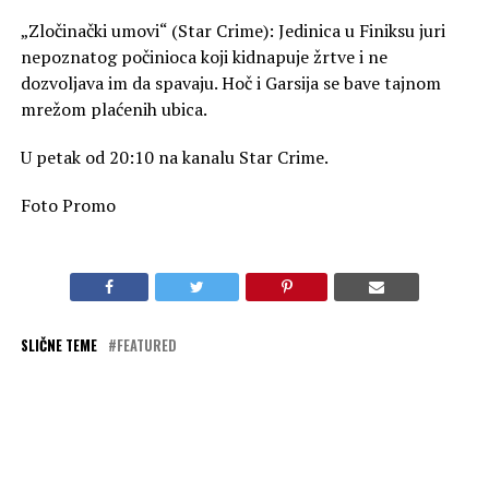
„Zločinački umovi“ (Star Crime): Jedinica u Finiksu juri
nepoznatog počinioca koji kidnapuje žrtve i ne
dozvoljava im da spavaju. Hoč i Garsija se bave tajnom
mrežom plaćenih ubica.
U petak od 20:10 na kanalu Star Crime.
Foto Promo
SLIČNE TEME
FEATURED
OBAVEZNO PROČITAJ
„Mornarički istražitelji: Sidnej“ na kanalu Star Channel