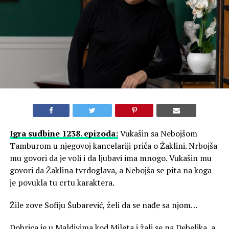
Igra sudbine 1238. epizoda:
Vukašin sa Nebojšom
Tamburom u njegovoj kancelariji priča o Žaklini. Nrbojša
mu govori da je voli i da ljubavi ima mnogo. Vukašin mu
govori da Žaklina tvrdoglava, a Nebojša se pita na koga
je povukla tu crtu karaktera.
Žile zove Sofiju Šubarević, želi da se nađe sa njom…
Dobrica je u Maldivima kod Mileta i žali se na Debeljka, a