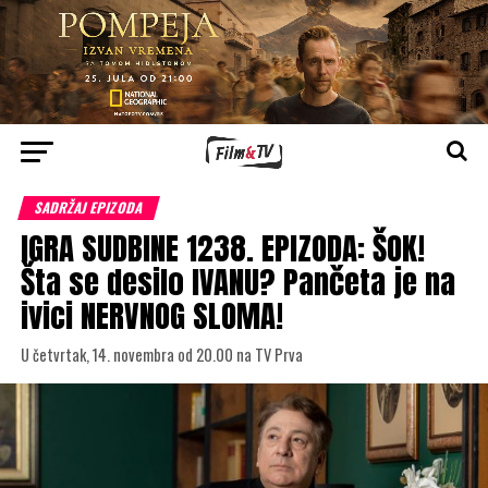
SADRŽAJ EPIZODA
IGRA SUDBINE 1238. EPIZODA: ŠOK!
Šta se desilo IVANU? Pančeta je na
ivici NERVNOG SLOMA!
U četvrtak, 14. novembra od 20.00 na TV Prva