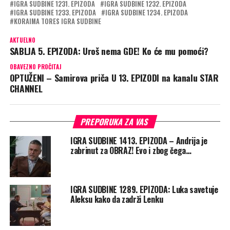
IGRA SUDBINE 1231. EPIZODA
IGRA SUDBINE 1232. EPIZODA
IGRA SUDBINE 1233. EPIZODA
IGRA SUDBINE 1234. EPIZODA
KORAIMA TORES IGRA SUDBINE
AKTUELNO
SABLJA 5. EPIZODA: Uroš nema GDE! Ko će mu pomoći?
OBAVEZNO PROČITAJ
OPTUŽENI – Samirova priča U 13. EPIZODI na kanalu STAR
CHANNEL
PREPORUKA ZA VAS
IGRA SUDBINE 1413. EPIZODA – Andrija je
zabrinut za OBRAZ! Evo i zbog čega…
IGRA SUDBINE 1289. EPIZODA: Luka savetuje
Aleksu kako da zadrži Lenku