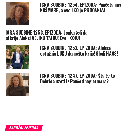
IGRA SUDBINE 1254. EPIZODA: Pančeta ima
KOŠMARE, a evo i KO je PROGANJA!
IGRA SUDBINE 1253. EPIZODA: Lenka želi da
otkrije Aleksi VELIKU TAJNU! Evo i KOJU!
IGRA SUDBINE 1252. EPIZODA: Aleksa
optužuje LUKU da nešto krije! Sledi HAOS!
IGRA SUDBINE 1247. EPIZODA: Šta će to
Dobrica uzeti iz Pančetinog ormara?
SADRŽAJ EPIZODA