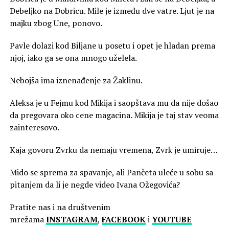
Debeljko na Dobricu. Mile je između dve vatre. Ljut je na
majku zbog Une, ponovo.
Pavle dolazi kod Biljane u posetu i opet je hladan prema
njoj, iako ga se ona mnogo uželela.
Nebojša ima iznenađenje za Žaklinu.
Aleksa je u Fejmu kod Mikija i saopštava mu da nije došao
da pregovara oko cene magacina. Mikija je taj stav veoma
zainteresovo.
Kaja govoru Zvrku da nemaju vremena, Zvrk je umiruje…
Mido se sprema za spavanje, ali Pančeta uleće u sobu sa
pitanjem da li je negde video Ivana Ožegovića?
Pratite nas i na društvenim
mrežama
INSTAGRAM
,
FACEBOOK
i
YOUTUBE