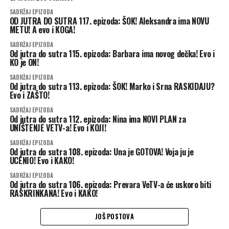
SADRŽAJ EPIZODA
OD JUTRA DO SUTRA 117. epizoda: ŠOK! Aleksandra ima NOVU
METU! A evo i KOGA!
SADRŽAJ EPIZODA
Od jutra do sutra 115. epizoda: Barbara ima novog dečka! Evo i
KO je ON!
SADRŽAJ EPIZODA
Od jutra do sutra 113. epizoda: ŠOK! Marko i Srna RASKIDAJU?
Evo i ZAŠTO!
SADRŽAJ EPIZODA
Od jutra do sutra 112. epizoda: Nina ima NOVI PLAN za
UNIŠTENJE VETV-a! Evo i KOJI!
SADRŽAJ EPIZODA
Od jutra do sutra 108. epizoda: Una je GOTOVA! Voja ju je
UCENIO! Evo i KAKO!
SADRŽAJ EPIZODA
Od jutra do sutra 106. epizoda: Prevara VeTV-a će uskoro biti
RASKRINKANA! Evo i KAKO!
JOŠ POSTOVA