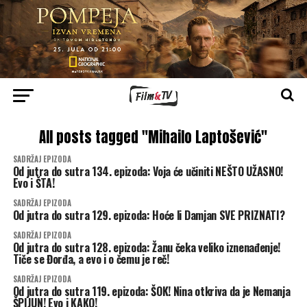
All posts tagged "Mihailo Laptošević"
SADRŽAJ EPIZODA
Od jutra do sutra 134. epizoda: Voja će učiniti NEŠTO UŽASNO!
Evo i ŠTA!
SADRŽAJ EPIZODA
Od jutra do sutra 129. epizoda: Hoće li Damjan SVE PRIZNATI?
SADRŽAJ EPIZODA
Od jutra do sutra 128. epizoda: Žanu čeka veliko iznenađenje!
Tiče se Đorđa, a evo i o čemu je reč!
SADRŽAJ EPIZODA
Od jutra do sutra 119. epizoda: ŠOK! Nina otkriva da je Nemanja
ŠPIJUN! Evo i KAKO!