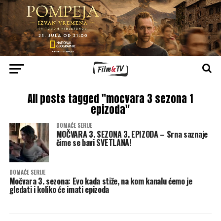
All posts tagged "mocvara 3 sezona 1
epizoda"
DOMAĆE SERIJE
MOČVARA 3. SEZONA 3. EPIZODA – Srna saznaje
čime se bavi SVETLANA!
DOMAĆE SERIJE
Močvara 3. sezona: Evo kada stiže, na kom kanalu ćemo je
gledati i koliko će imati epizoda