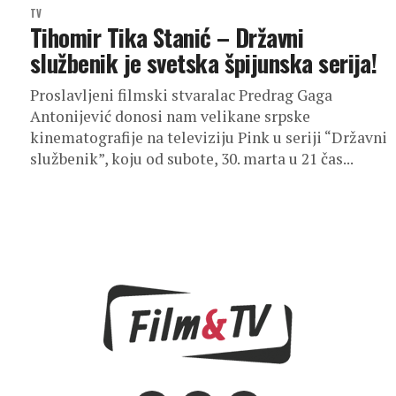
TV
Tihomir Tika Stanić – Državni
službenik je svetska špijunska serija!
Proslavljeni filmski stvaralac Predrag Gaga
Antonijević donosi nam velikane srpske
kinematografije na televiziju Pink u seriji “Državni
službenik”, koju od subote, 30. marta u 21 čas...