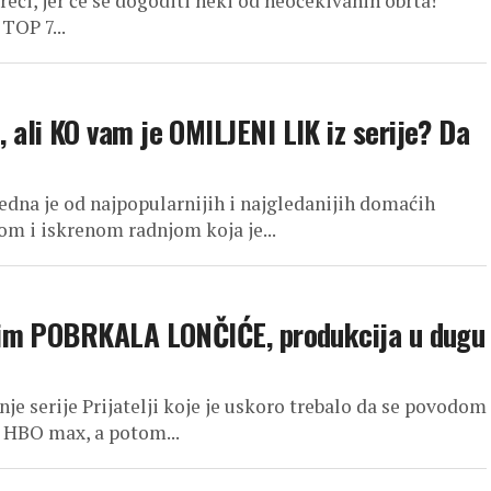
eči, jer će se dogoditi neki od neočekivanih obrta!
TOP 7...
li KO vam je OMILJENI LIK iz serije? Da
na je od najpopularnijih i najgledanijih domaćih
nom i iskrenom radnjom koja je...
 im POBRKALA LONČIĆE, produkcija u dugu
nje serije Prijatelji koje je uskoro trebalo da se povodom
u HBO max, a potom...