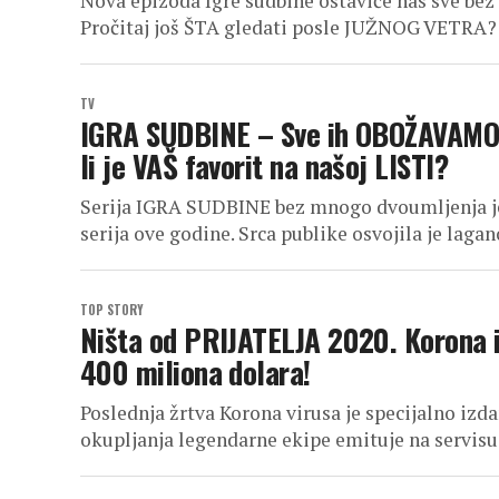
Nova epizoda Igre sudbine ostaviće nas sve bez r
Pročitaj još ŠTA gledati posle JUŽNOG VETRA? 
TV
IGRA SUDBINE – Sve ih OBOŽAVAMO, a
li je VAŠ favorit na našoj LISTI?
Serija IGRA SUDBINE bez mnogo dvoumljenja jed
serija ove godine. Srca publike osvojila je laga
TOP STORY
Ništa od PRIJATELJA 2020. Korona
400 miliona dolara!
Poslednja žrtva Korona virusa je specijalno izda
okupljanja legendarne ekipe emituje na servis