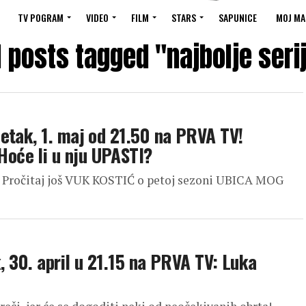
TV POGRAM
VIDEO
FILM
STARS
SAPUNICE
MOJ MA
l posts tagged "najbolje seri
etak, 1. maj od 21.50 na PRVA TV!
oće li u nju UPASTI?
a. Pročitaj još VUK KOSTIĆ o petoj sezoni UBICA MOG
, 30. april u 21.15 na PRVA TV: Luka