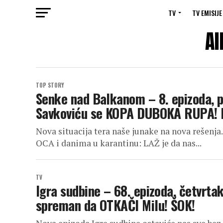
TV
TV EMISIJE
Al
TOP STORY
Senke nad Balkanom – 8. epizoda, p
Savkoviću se KOPA DUBOKA RUPA! H
Nova situacija tera naše junake na nova rešenj
OCA i danima u karantinu: LAŽ je da nas...
TV
Igra sudbine – 68. epizoda, četvrtak
spreman da OTKAČI Milu! ŠOK!