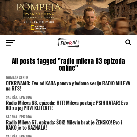
All posts tagged "radio mileva 63 epizoda
online"
DOMAĆE SERIJE
OTKRIVAMO: Evo od KADA ponovo gledamo seriju RADIO MILEVA
na RTS!
SADRŽAJ EPIZODA
Radio Mileva 68. epizoda: HIT! Mileva postaje PSIHIJATAR! Evo
KO su joj PRVI KLIJENTI!
SADRŽAJ EPIZODA
Radio Mileva 67. epizoda: ŠOK! Milevin brat je ŽENSKO! Evo i
KAKO je to SAZNALA!
SADRŽAJ EPIZODA