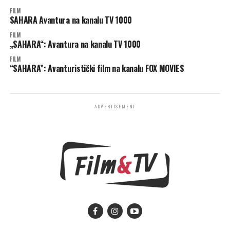
FILM
SAHARA Avantura na kanalu TV 1000
FILM
„SAHARA“: Avantura na kanalu TV 1000
FILM
“SAHARA”: Avanturistički film na kanalu FOX MOVIES
ADVERTISEMENT