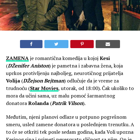
ZAMENA
je romantična komedija u kojoj
Kesi
(
DŽenifer Aniston
) je pametna i zabavna žena, koja
uprkos protivljenju najboljeg, neurotičnog prijatelja
Volija
(
DŽejson Bejtman
) odlučuje da je vreme za
trudnoću (
Star Movies
, utorak, od 18:00). Čak ukoliko to
mora da učini sama, uz malu pomoć šarmantnog
donatora
Rolanda
(
Patrik Vilson
).
Međutim, njeni planovi odlaze u potpuno pogrešnom
smeru, usled zamene donatora u poslednjem trenutku. A
to će se otkriti tek posle sedam godina, kada Voli upozna
Kesinog sina i primeti neverovatu sličnost sa njim. On je,