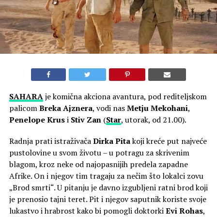
SAHARA
je komična akciona avantura, pod rediteljskom
palicom
Breka Ajznera
, vodi nas
Metju Mekohani
,
Penelope Krus
i
Stiv Zan
(
Star
, utorak, od 21.00).
Radnja prati istraživača
Dirka Pita
koji kreće put najveće
pustolovine u svom životu – u potragu za skrivenim
blagom, kroz neke od najopasnijih predela zapadne
Afrike. On i njegov tim tragaju za nečim što lokalci zovu
„Brod smrti“. U pitanju je davno izgubljeni ratni brod koji
je prenosio tajni teret. Pit i njegov saputnik koriste svoje
lukastvo i hrabrost kako bi pomogli doktorki
Evi Rohas
,