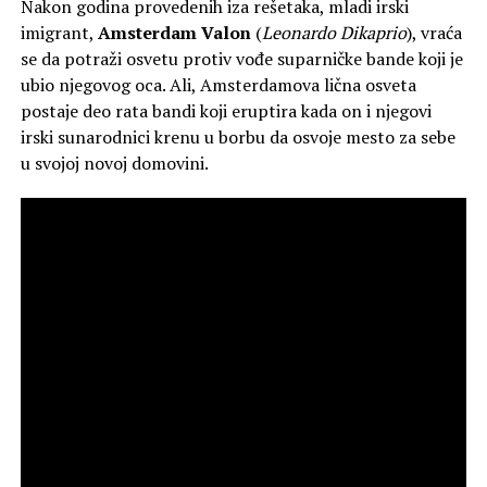
Nakon godina provedenih iza rešetaka, mladi irski
imigrant,
Amsterdam Valon
(
Leonardo Dikaprio
), vraća
se da potraži osvetu protiv vođe suparničke bande koji je
ubio njegovog oca. Ali, Amsterdamova lična osveta
postaje deo rata bandi koji eruptira kada on i njegovi
irski sunarodnici krenu u borbu da osvoje mesto za sebe
u svojoj novoj domovini.