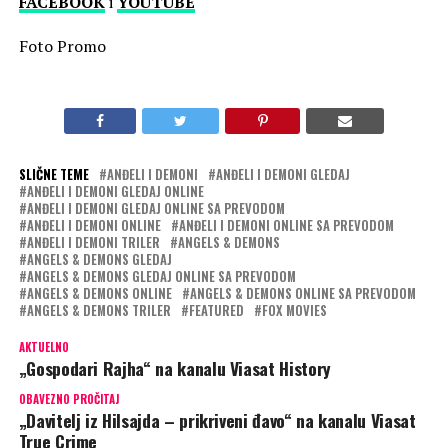
FACEBOOK
i
YOUTUBE
Foto Promo
SLIČNE TEME
ANĐELI I DEMONI
ANĐELI I DEMONI GLEDAJ
ANĐELI I DEMONI GLEDAJ ONLINE
ANĐELI I DEMONI GLEDAJ ONLINE SA PREVODOM
ANĐELI I DEMONI ONLINE
ANĐELI I DEMONI ONLINE SA PREVODOM
ANĐELI I DEMONI TRILER
ANGELS & DEMONS
ANGELS & DEMONS GLEDAJ
ANGELS & DEMONS GLEDAJ ONLINE SA PREVODOM
ANGELS & DEMONS ONLINE
ANGELS & DEMONS ONLINE SA PREVODOM
ANGELS & DEMONS TRILER
FEATURED
FOX MOVIES
AKTUELNO
„Gospodari Rajha“ na kanalu Viasat History
OBAVEZNO PROČITAJ
„Davitelj iz Hilsajda – prikriveni đavo“ na kanalu Viasat
True Crime