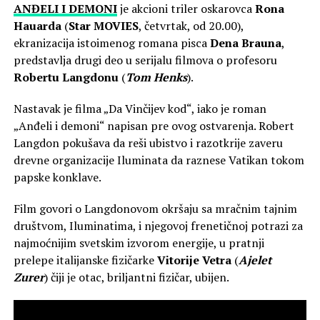
ANĐELI I DEMONI
je akcioni triler oskarovca
Rona
Hauarda
(
Star
MOVIES
, četvrtak, od 20.00),
ekranizacija istoimenog romana pisca
Dena Brauna
,
predstavlja drugi deo u serijalu filmova o profesoru
Robertu Langdonu
(
Tom Henks
).
Nastavak je filma „Da Vinčijev kod“, iako je roman
„Anđeli i demoni“ napisan pre ovog ostvarenja. Robert
Langdon pokušava da reši ubistvo i razotkrije zaveru
drevne organizacije Iluminata da raznese Vatikan tokom
papske konklave.
Film govori o Langdonovom okršaju sa mračnim tajnim
društvom, Iluminatima, i njegovoj frenetičnoj potrazi za
najmoćnijim svetskim izvorom energije, u pratnji
prelepe italijanske fizičarke
Vitorije Vetra
(
Ajelet
Zurer
) čiji je otac, briljantni fizičar, ubijen.