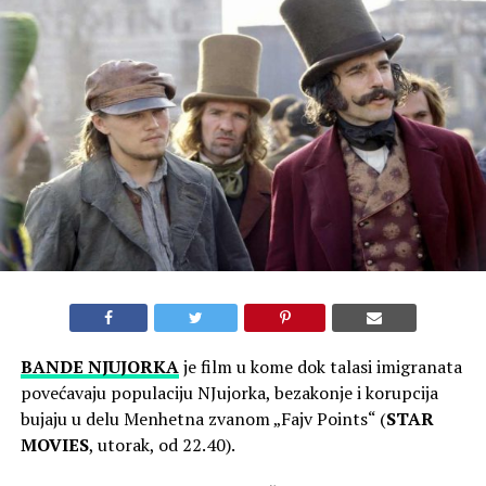
BANDE NJUJORKA
je film u kome dok talasi imigranata
povećavaju populaciju NJujorka, bezakonje i korupcija
bujaju u delu Menhetna zvanom „Fajv Points“ (
STAR
MOVIES
, utorak, od 22.40).