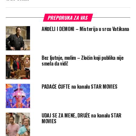
PREPORUKA ZA VAS
ANĐELI I DEMONI – Misterija u srcu Vatikana
Bez ljutnje, molim – Zločin koji publika nije
smela da vidi!
PADAĆE ĆUFTE na kanalu STAR MOVIES
UDAJ SE ZA MENE, DRUŽE na kanalu STAR
MOVIES