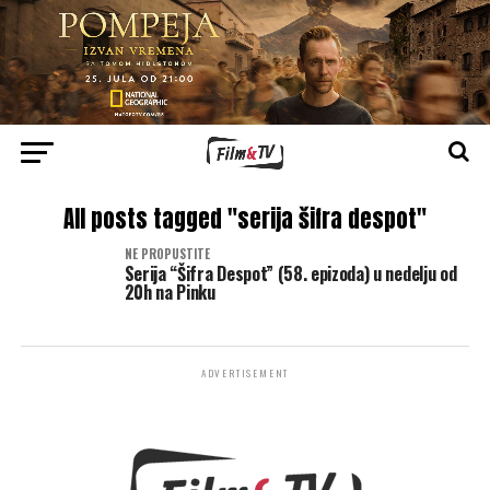
All posts tagged "serija šifra despot"
NE PROPUSTITE
Serija “Šifra Despot” (58. epizoda) u nedelju od
20h na Pinku
ADVERTISEMENT