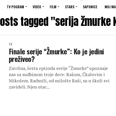
TV POGRAM
VIDEO
FILM
STARS
SAPUNICE
MOJ MA
posts tagged "serija žmurke 
TV
Finale serije “Žmurke”: Ko je jedini
preživeo?
Završna, šesta epizoda serije “Žmurke” upoznaje
nas sa sudbinom troje dece: Rašom, Čkalovim i
Mikošem. Radmili, od milošte Raši, su u školi svi
zavideli. Njen otac...