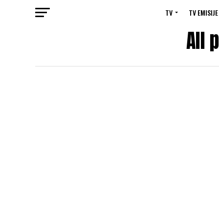
TV
TV EMISIJE
All 