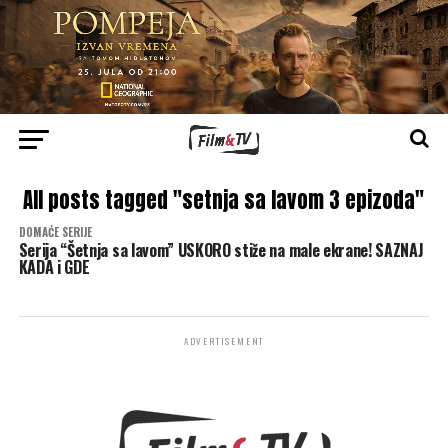
All posts tagged "setnja sa lavom 3 epizoda"
DOMAĆE SERIJE
Serija “Šetnja sa lavom” USKORO stiže na male ekrane! SAZNAJ
KADA i GDE
ADVERTISEMENT