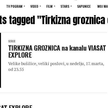
TV POGRAM
VIDEO
FILM
STARS
SAPUNICE
MOJ MA
ts tagged "Tirkizna groznica
SERIJE
TIRKIZNA GROZNICA na kanalu VIASAT
EXPLORE
Velike bušilice, veliki poslovi, u nedelju, 17. marta,
od 23.55
SAT EXPLORE