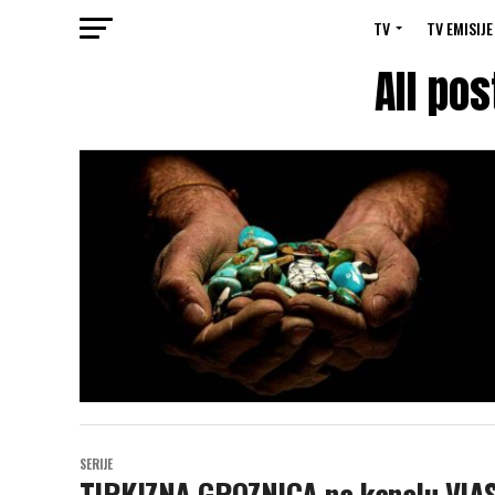
TV
TV EMISIJE
All pos
SERIJE
TIRKIZNA GROZNICA na kanalu VIA