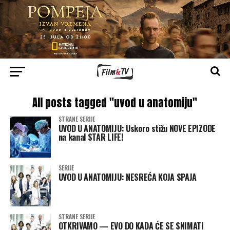
All posts tagged "uvod u anatomiju"
STRANE SERIJE
UVOD U ANATOMIJU: Uskoro stižu NOVE EPIZODE
na kanal STAR LIFE!
SERIJE
UVOD U ANATOMIJU: NESREĆA KOJA SPAJA
STRANE SERIJE
OTKRIVAMO — EVO DO KADA ĆE SE SNIMATI