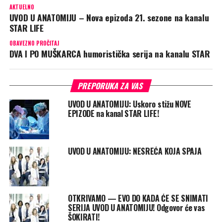
AKTUELNO
UVOD U ANATOMIJU – Nova epizoda 21. sezone na kanalu
STAR LIFE
OBAVEZNO PROČITAJ
DVA I PO MUŠKARCA humoristička serija na kanalu STAR
PREPORUKA ZA VAS
UVOD U ANATOMIJU: Uskoro stižu NOVE
EPIZODE na kanal STAR LIFE!
UVOD U ANATOMIJU: NESREĆA KOJA SPAJA
OTKRIVAMO — EVO DO KADA ĆE SE SNIMATI
SERIJA UVOD U ANATOMIJU! Odgovor će vas
ŠOKIRATI!