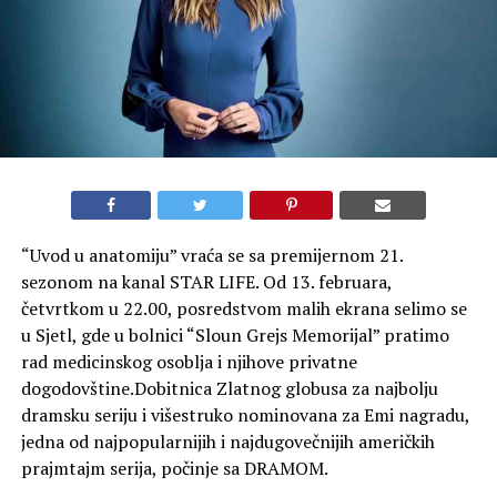
“Uvod u anatomiju” vraća se sa premijernom 21.
sezonom na kanal STAR LIFE. Od 13. februara,
četvrtkom u 22.00, posredstvom malih ekrana selimo se
u Sjetl, gde u bolnici “Sloun Grejs Memorijal” pratimo
rad medicinskog osoblja i njihove privatne
dogodovštine.Dobitnica Zlatnog globusa za najbolju
dramsku seriju i višestruko nominovana za Emi nagradu,
jedna od najpopularnijih i najdugovečnijih američkih
prajmtajm serija, počinje sa DRAMOM.