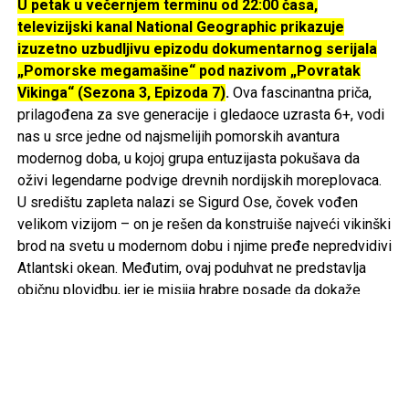
U petak u večernjem terminu od 22:00 časa,
televizijski kanal National Geographic prikazuje
izuzetno uzbudljivu epizodu dokumentarnog serijala
„Pomorske megamašine“ pod nazivom „Povratak
Vikinga“ (Sezona 3, Epizoda 7)
.
Ova fascinantna priča,
prilagođena za sve generacije i gledaoce uzrasta 6+, vodi
nas u srce jedne od najsmelijih pomorskih avantura
modernog doba, u kojoj grupa entuzijasta pokušava da
oživi legendarne podvige drevnih nordijskih moreplovaca.
U središtu zapleta nalazi se Sigurd Ose, čovek vođen
velikom vizijom – on je rešen da konstruiše najveći vikinški
brod na svetu u modernom dobu i njime pređe nepredvidivi
Atlantski okean. Međutim, ovaj poduhvat ne predstavlja
običnu plovidbu, jer je misija hrabre posade da dokaže
stabilnost istorijske konstrukcije koristeći isključivo
drevne, tradicionalne metode navigacije, bez ikakve
pomoći savremene tehnologije, instrumenata ili GPS
uređaja.
Tokom ovog epskog putovanja ka Severnoj Americi,