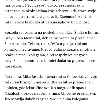
naslovom „If You Leave“, doktori se suočavaju s
intenzivnim okolnostima koje zahtevaju da stave svoje
emocije po strani.
Levi postavlja Džejmsu šokantno
pitanje koje bi moglo uticati na njihovu budućnost.
Epizoda se fokusira na poslednji dan Levi Šmita u bolnici
Grey Sloan Memorial, dok se priprema za preseljenje u
San Antonio, Teksas, radi učešća u pedijatrijskom
kliničkom ispitivanju.
Njegov odlazak izaziva emotivne
reakcije među kolegama, a retrospektiva njegovih
najvažnijih trenutaka u bolnici dodatno pojačava osećaj
nostalgije.
Paralelno, Mika Jasuda i njena sestra Chloe doživljavaju
tešku saobraćajnu nesreću.
Obe su hitno prebačene u
bolnicu, gde lekari čine sve što mogu da ih spasu.
Nažalost, uprkos naporima tima, Chloe ne preživljava,
što ostavlja dubok trag na Miki i njenim kolegama.