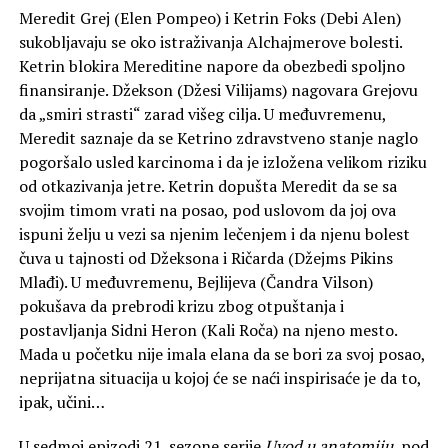
Meredit Grej (Elen Pompeo) i Ketrin Foks (Debi Alen)
sukobljavaju se oko istraživanja Alchajmerove bolesti.
Ketrin blokira Mereditine napore da obezbedi spoljno
finansiranje. Džekson (Džesi Vilijams) nagovara Grejovu
da „smiri strasti“ zarad višeg cilja. U međuvremenu,
Meredit saznaje da se Ketrino zdravstveno stanje naglo
pogoršalo usled karcinoma i da je izložena velikom riziku
od otkazivanja jetre. Ketrin dopušta Meredit da se sa
svojim timom vrati na posao, pod uslovom da joj ova
ispuni želju u vezi sa njenim lečenjem i da njenu bolest
čuva u tajnosti od Džeksona i Ričarda (Džejms Pikins
Mlađi). U međuvremenu, Bejlijeva (Čandra Vilson)
pokušava da prebrodi krizu zbog otpuštanja i
postavljanja Sidni Heron (Kali Roča) na njeno mesto.
Mada u početku nije imala elana da se bori za svoj posao,
neprijatna situacija u kojoj će se naći inspirisaće je da to,
ipak, učini…
U sedmoj epizodi 21. sezone serije
Uvod u anatomiju
, pod