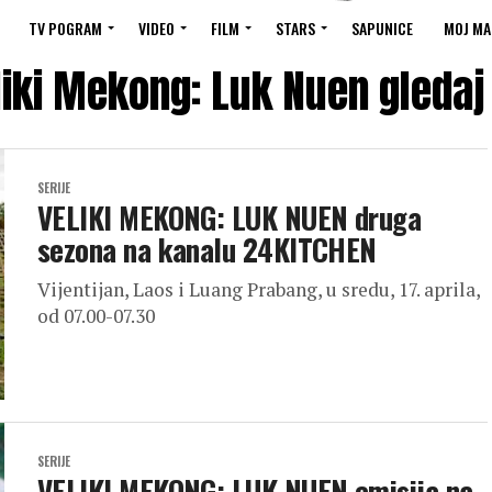
TV POGRAM
VIDEO
FILM
STARS
SAPUNICE
MOJ MA
liki Mekong: Luk Nuen gleda
SERIJE
VELIKI MEKONG: LUK NUEN druga
sezona na kanalu 24KITCHEN
Vijentijan, Laos i Luang Prabang, u sredu, 17. aprila,
od 07.00-07.30
SERIJE
VELIKI MEKONG: LUK NUEN emisija na