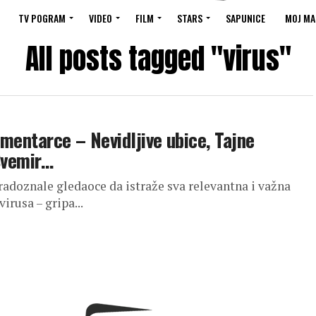
TV POGRAM
VIDEO
FILM
STARS
SAPUNICE
MOJ MA
All posts tagged "virus"
mentarce – Nevidljive ubice, Tajne
Svemir…
radoznale gledaoce da istraže sva relevantna i važna
irusa – gripa...