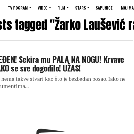
TV POGRAM
VIDEO
FILM
STARS
SAPUNICE
MOJ MA
sts tagged "Žarko Laušević 
EĐEN! Sekira mu PALA NA NOGU! Krvave
KO se sve dogodilo! UŽAS!
 nema takve stvari kao što je bezbedan posao. Iako ne
rumentima...