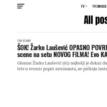
TV
TV EMISIJE
All po
TOP STORY
ŠOK! Žarko Laušević OPASNO POVR
scene na setu NOVOG FILMA! Evo KA
Glumac Žarko Laušević (61) najbolji je dokaz da
lete u svemir poput astronauta, ne prčkaju inst