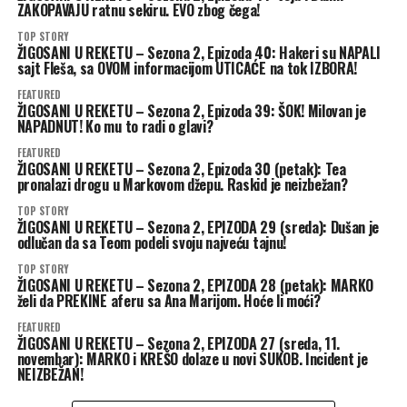
ZAKOPAVAJU ratnu sekiru. EVO zbog čega!
TOP STORY
ŽIGOSANI U REKETU – Sezona 2, Epizoda 40: Hakeri su NAPALI
sajt Fleša, sa OVOM informacijom UTICAĆE na tok IZBORA!
FEATURED
ŽIGOSANI U REKETU – Sezona 2, Epizoda 39: ŠOK! Milovan je
NAPADNUT! Ko mu to radi o glavi?
FEATURED
ŽIGOSANI U REKETU – Sezona 2, Epizoda 30 (petak): Tea
pronalazi drogu u Markovom džepu. Raskid je neizbežan?
TOP STORY
ŽIGOSANI U REKETU – Sezona 2, EPIZODA 29 (sreda): Dušan je
odlučan da sa Teom podeli svoju najveću tajnu!
TOP STORY
ŽIGOSANI U REKETU – Sezona 2, EPIZODA 28 (petak): MARKO
želi da PREKINE aferu sa Ana Marijom. Hoće li moći?
FEATURED
ŽIGOSANI U REKETU – Sezona 2, EPIZODA 27 (sreda, 11.
novembar): MARKO i KREŠO dolaze u novi SUKOB. Incident je
NEIZBEŽAN!