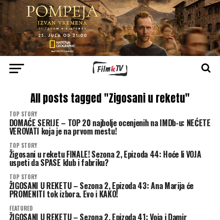
All posts tagged "Zigosani u reketu"
TOP STORY
DOMAĆE SERIJE – TOP 20 najbolje ocenjenih na IMDb-u: NEĆETE
VEROVATI koja je na prvom mestu!
TOP STORY
Žigosani u reketu FINALE! Sezona 2, Epizoda 44: Hoće li VOJA
uspeti da SPASE klub i fabriku?
TOP STORY
ŽIGOSANI U REKETU – Sezona 2, Epizoda 43: Ana Marija će
PROMENITI tok izbora. Evo i KAKO!
FEATURED
ŽIGOSANI U REKETU – Sezona 2, Epizoda 41: Voja i Damir