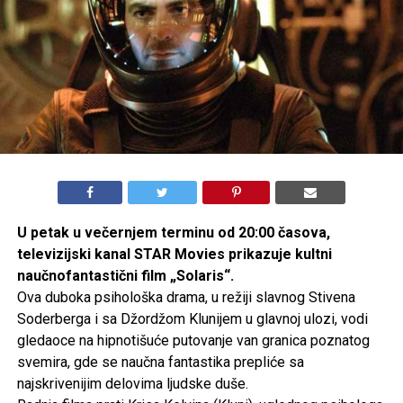
U petak u večernjem terminu od 20:00 časova,
televizijski kanal STAR Movies prikazuje kultni
naučnofantastični film „Solaris“.
Ova duboka psihološka drama, u režiji slavnog Stivena
Soderberga i sa Džordžom Klunijem u glavnoj ulozi, vodi
gledaoce na hipnotišuće putovanje van granica poznatog
svemira, gde se naučna fantastika prepliće sa
najskrivenijim delovima ljudske duše.