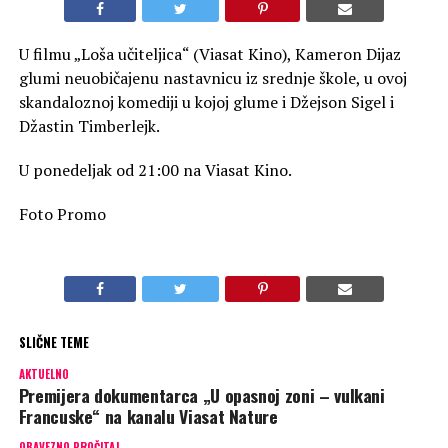
U filmu „Loša učiteljica“ (Viasat Kino), Kameron Dijaz
glumi neuobičajenu nastavnicu iz srednje škole, u ovoj
skandaloznoj komediji u kojoj glume i Džejson Sigel i
Džastin Timberlejk.
U ponedeljak od 21:00 na Viasat Kino.
Foto Promo
SLIČNE TEME
AKTUELNO
Premijera dokumentarca „U opasnoj zoni – vulkani
Francuske“ na kanalu Viasat Nature
OBAVEZNO PROČITAJ