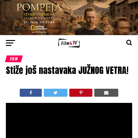
FILM
Stiže još nastavaka JUŽNOG VETRA!
Film koji je i zvanično pogledao čitav milion ljudi dobija
još dva „dela“ – seriju i film!
Vremenski tok ove priče izgleda ovako – posle filma
„Južni vetar“, gledaćemo
seriju
koja se na njega direktno