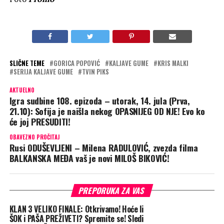
SLIČNE TEME
GORICA POPOVIĆ
KALJAVE GUME
KRIS MALKI
SERIJA KALJAVE GUME
TVIN PIKS
AKTUELNO
Igra sudbine 108. epizoda – utorak, 14. jula (Prva,
21.10): Sofija je naišla nekog OPASNIJEG OD NJE! Evo ko
će joj PRESUDITI!
OBAVEZNO PROČITAJ
Rusi ODUŠEVLJENI – Milena RADULOVIĆ, zvezda filma
BALKANSKA MEĐA vaš je novi MILOŠ BIKOVIĆ!
PREPORUKA ZA VAS
KLAN 3 VELIKO FINALE: Otkrivamo! Hoće li
ŠOK i PAŠA PREŽIVETI? Spremite se! Sledi