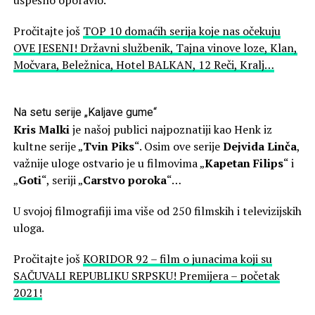
uspešno oporavio.
Pročitajte još
TOP 10 domaćih serija koje nas očekuju
OVE JESENI! Državni službenik, Tajna vinove loze, Klan,
Močvara, Beležnica, Hotel BALKAN, 12 Reči, Kralj…
Na setu serije „Kaljave gume“
Kris Malki
je našoj publici najpoznatiji kao Henk iz
kultne serije „
Tvin Piks
“. Osim ove serije
Dejvida Linča
,
važnije uloge ostvario je u filmovima „
Kapetan Filips
“ i
„
Goti
“, seriji „
Carstvo poroka
“…
U svojoj filmografiji ima više od 250 filmskih i televizijskih
uloga.
Pročitajte još
KORIDOR 92 – film o junacima koji su
SAČUVALI REPUBLIKU SRPSKU! Premijera – početak
2021!