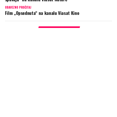
OBAVEZNO PROČITAJ
Film „Opsednuta“ na kanalu Viasat Kino
PREPORUKA ZA VAS
„Najveće graditeljske greške“
(Viasat Explore):
Smrtonosna
eksplozija pogađa veliku luku sirove nafte uzrokujući pakao epskih
razmera u Teksasu. Stručnjaci otkrivaju neuspelu operaciju
bagerovanja koja je pokidala cevovod za propan.
ADVERTISEMENT