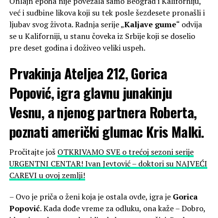
Onlajn epoha nije povezala samo Beograd i Kaliforniju,
već i sudbine likova koji su tek posle šezdesete pronašli i
ljubav svog života. Radnja serije „
Kaljave gume
“ odvija
se u Kaliforniji, u stanu čoveka iz Srbije koji se doselio
pre deset godina i doživeo veliki uspeh.
Prvakinja Ateljea 212, Gorica
Popović, igra glavnu junakinju
Vesnu, a njenog partnera Roberta,
poznati američki glumac Kris Malki.
Pročitajte još
OTKRIVAMO SVE o trećoj sezoni serije
URGENTNI CENTAR! Ivan Jevtović – doktori su NAJVEĆI
CAREVI u ovoj zemlji!
– Ovo je priča o ženi koja je ostala ovde, igra je
Gorica
Popović
. Kada dođe vreme za odluku, ona kaže – Dobro,