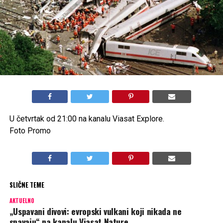
U četvrtak od 21:00 na kanalu Viasat Explore.
Foto Promo
SLIČNE TEME
AKTUELNO
„Uspavani divovi: evropski vulkani koji nikada ne
spavaju“ na kanalu Viasat Nature