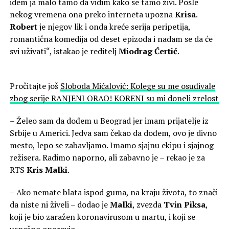
idem ja malo tamo da vidim kako se tamo živi. Posle
nekog vremena ona preko interneta upozna
Krisa
.
Robert
je njegov lik i onda kreće serija peripetija,
romantična komedija od deset epizoda i nadam se da će
svi uživati“, istakao je reditelj
Miodrag Ćertić
.
Pročitajte još
Sloboda Mićalović: Kolege su me osuđivale
zbog serije RANJENI ORAO! KORENI su mi doneli zrelost
– Želeo sam da dođem u Beograd jer imam prijatelje iz
Srbije u Americi. Jedva sam čekao da dođem, ovo je divno
mesto, lepo se zabavljamo. Imamo sjajnu ekipu i sjajnog
režisera. Radimo naporno, ali zabavno je – rekao je za
RTS
Kris Malki
.
– Ako nemate blata ispod guma, na kraju života, to znači
da niste ni živeli – dodao je
Malki
, zvezda
Tvin Piksa
,
koji je bio zaražen koronavirusom u martu, i koji se