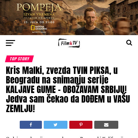
TOP STORY
Kris Malki, zvezda TVIN PIKSA, u
Beogradu na snimanju serije
KALJAVE GUME – OBOŽAVAM SRBIJU!
Jedva sam čekao da DOĐEM u VAŠU
ZEMLJU!