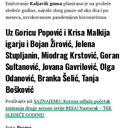
Emitovanje
Kaljavih guma
planirano je na proleće
sledeće godine, najviše zbog pauze od oko dva i po
meseca, uzrokovanom pandemijom koronavirusa.
Uz Goricu Popović i Krisa Malkija
igarju i Bojan Žirović, Jelena
Stupljanin, Miodrag Krstović, Goran
Sultanović, Jovana Gavrilović, Olga
Odanović, Branka Šelić, Tanja
Bošković
Pročitajte još
SAZNAJEMO: Korona odlaže početak
snimanja druge sezone serije BESA! Nastavak – TEK
SLEDEĆE GODINE!
Foto
Promo