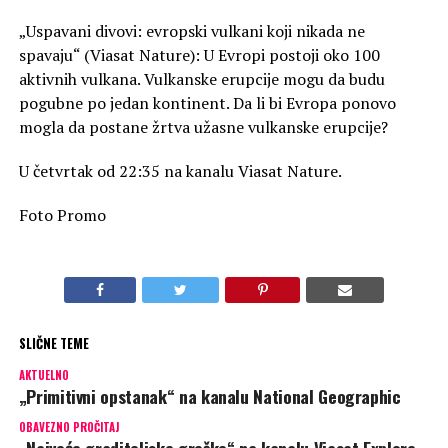
„Uspavani divovi: evropski vulkani koji nikada ne
spavaju“ (Viasat Nature): U Evropi postoji oko 100
aktivnih vulkana. Vulkanske erupcije mogu da budu
pogubne po jedan kontinent. Da li bi Evropa ponovo
mogla da postane žrtva užasne vulkanske erupcije?
U četvrtak od 22:35 na kanalu Viasat Nature.
Foto Promo
SLIČNE TEME
AKTUELNO
„Primitivni opstanak“ na kanalu National Geographic
OBAVEZNO PROČITAJ
„Najveće graditeljske greške“ na kanalu Viasat Explore