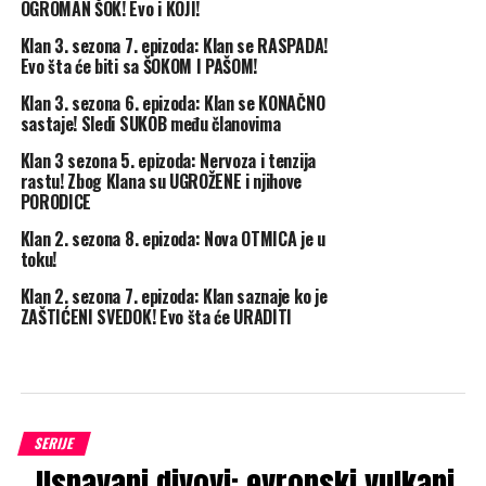
OGROMAN ŠOK! Evo i KOJI!
Klan 3. sezona 7. epizoda: Klan se RASPADA!
Evo šta će biti sa ŠOKOM I PAŠOM!
Klan 3. sezona 6. epizoda: Klan se KONAČNO
sastaje! Sledi SUKOB među članovima
Klan 3 sezona 5. epizoda: Nervoza i tenzija
rastu! Zbog Klana su UGROŽENE i njihove
PORODICE
Klan 2. sezona 8. epizoda: Nova OTMICA je u
toku!
Klan 2. sezona 7. epizoda: Klan saznaje ko je
ZAŠTIĆENI SVEDOK! Evo šta će URADITI
SERIJE
„Uspavani divovi: evropski vulkani