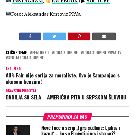
INSTAGRAM
,
FACEBOOK
i ▶
YOUTUBE
Foto: Aleksandar Krstović PRVA
SLIČNE TEME
FEATURED
IGRA SUDBINE
IGRA SUDBINE PRVA TV
SERIJA IGRA SUDBINE
AKTUELNO
All’s Fair nije serija za moraliste. Ovo je šampanjac s
ukusom benzina!
OBAVEZNO PROČITAJ
DADILJA SA SELA – AMERIČKA PITA U SRPSKOM ŠLJIVIKU
PREPORUKA ZA VAS
Nove face u seriji „Igra sudbine: Ljubav i
kazna“ – ko su Pančetini novi stanari?