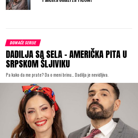
DOMAĆE SERIJE
DADILJA SA SELA – AMERIČKA PITA U
SRPSKOM ŠLJIVIKU
Pa kako da me prate? Da o meni brinu… Dadilja je nevidljiva.