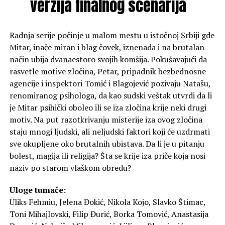
verzija finalnog scenarija
Radnja serije počinje u malom mestu u istočnoj Srbiji gde
Mitar, inače miran i blag čovek, iznenada i na brutalan
način ubija dvanaestoro svojih komšija. Pokušavajući da
rasvetle motive zločina, Petar, pripadnik bezbednosne
agencije i inspektori Tomić i Blagojević pozivaju Natašu,
renomiranog psihologa, da kao sudski veštak utvrdi da li
je Mitar psihički oboleo ili se iza zločina krije neki drugi
motiv. Na put razotkrivanju misterije iza ovog zločina
staju mnogi ljudski, ali neljudski faktori koji će uzdrmati
sve okupljene oko brutalnih ubistava. Da li je u pitanju
bolest, magija ili religija? Šta se krije iza priče koja nosi
naziv po starom vlaškom obredu?
Uloge tumače:
Uliks Fehmiu, Jelena Đokić, Nikola Kojo, Slavko Štimac,
Toni Mihajlovski, Filip Đurić, Borka Tomović, Anastasija