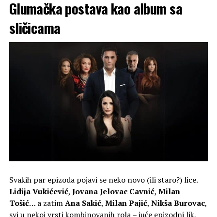
Glumačka postava kao album sa
sličicama
Svakih par epizoda pojavi se neko novo (ili staro?) lice.
Lidija Vukićević
,
Jovana Jelovac Cavnić
,
Milan
Tošić
… a zatim
Ana Sakić
,
Milan Pajić
,
Nikša Burovac
,
svi u nekoj vrsti kombinovanih rola – juče epizodni lik,