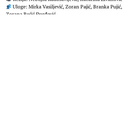
Uloge: Mirka Vasiljević, Zoran Pajić, Branka Pujić,
Zorana Bećić Đorđević
🎞
Kada vam je sve poznato, a ipak ne možete da
prestanete da gledate
U domaćem TV prostoru, malo šta može da prođe kao
„slučajna sličnost“ – posebno kad je u pitanju
Dadilja sa
sela
, nova serija Prve televizije koja već u najavi
neodoljivo podseća na američki sitkom iz devedesetih –
kultnu
The Nanny
. Ako vam to odmah zazvoni u glavi, ne
brinite – niste paranoični, nego televizijski pismeni.
U obe serije imamo: neplaniranu dadilju, troje dece,
uštogljenog oca, „zlu koleginicu“ koja vreba na njegovu
pažnju, komičnu tetku, mnogo karakterne
transformacije, i naravno – ljubav koja se kuva između
kontrasta.