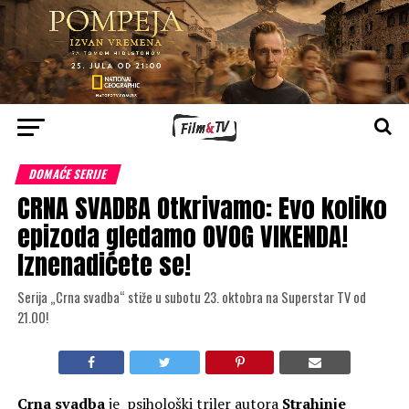
DOMAĆE SERIJE
CRNA SVADBA Otkrivamo: Evo koliko
epizoda gledamo OVOG VIKENDA!
Iznenadićete se!
Serija „Crna svadba“ stiže u subotu 23. oktobra na Superstar TV od
21.00!
Crna svadba
je psihološki triler autora
Strahinje