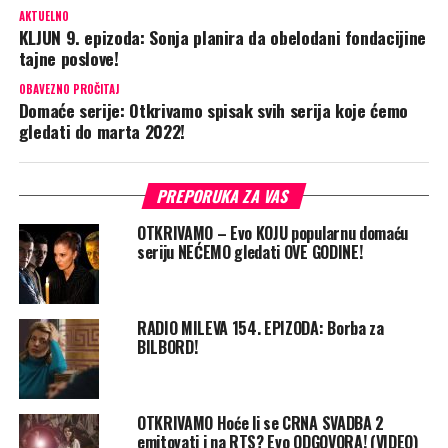
AKTUELNO
KLJUN 9. epizoda: Sonja planira da obelodani fondacijine
tajne poslove!
OBAVEZNO PROČITAJ
Domaće serije: Otkrivamo spisak svih serija koje ćemo
gledati do marta 2022!
PREPORUKA ZA VAS
OTKRIVAMO – Evo KOJU popularnu domaću
seriju NEĆEMO gledati OVE GODINE!
RADIO MILEVA 154. EPIZODA: Borba za
BILBORD!
OTKRIVAMO Hoće li se CRNA SVADBA 2
emitovati i na RTS? Evo ODGOVORA! (VIDEO)