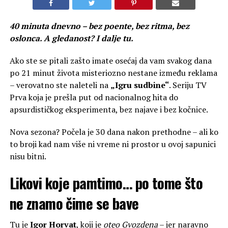
40 minuta dnevno – bez poente, bez ritma, bez
oslonca. A gledanost? I dalje tu.
Ako ste se pitali zašto imate osećaj da vam svakog dana
po 21 minut života misteriozno nestane između reklama
– verovatno ste naleteli na
„Igru sudbine“
. Seriju TV
Prva koja je prešla put od nacionalnog hita do
apsurdističkog eksperimenta, bez najave i bez kočnice.
Nova sezona? Počela je 30 dana nakon prethodne – ali ko
to broji kad nam više ni vreme ni prostor u ovoj sapunici
nisu bitni.
Likovi koje pamtimo… po tome što
ne znamo čime se bave
Tu je
Igor Horvat
, koji je
oteo Gvozdena
– jer naravno