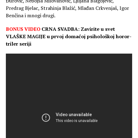
Đurović, Nebojša Milovanović, Ljiljana Blagojević,
Predrag Bjelac, Strahinja Blažić, Mlađan Crkvenjaš, Igor
Benčina i mnogi drugi.
BONUS VIDEO
CRNA SVADBA: Zavirite u svet
VLAŠKE MAGIJE u prvoj domaćoj psihološkoj horor-
triler seriji