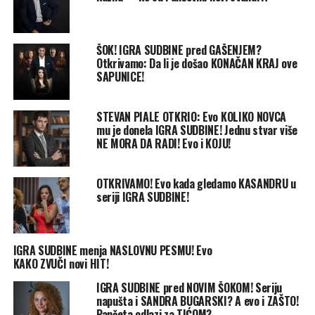
ŠOK! IGRA SUDBINE pred GAŠENJEM?
Otkrivamo: Da li je došao KONAČAN KRAJ ove
SAPUNICE!
STEVAN PIALE OTKRIO: Evo KOLIKO NOVCA
mu je donela IGRA SUDBINE! Jednu stvar više
NE MORA DA RADI! Evo i KOJU!
OTKRIVAMO! Evo kada gledamo KASANDRU u
seriji IGRA SUDBINE!
IGRA SUDBINE menja NASLOVNU PESMU! Evo
KAKO ZVUČI novi HIT!
IGRA SUDBINE pred NOVIM ŠOKOM! Seriju
napušta i SANDRA BUGARSKI? A evo i ZAŠTO!
Pančeta odlazi za TIĆOM?