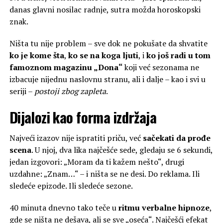
danas glavni nosilac radnje, sutra možda horoskopski
znak.
Ništa tu nije problem – sve dok ne pokušate da shvatite
ko je kome šta
,
ko se na koga ljuti
, i
ko još radi u tom
famoznom magazinu „Dona“
koji već sezonama ne
izbacuje nijednu naslovnu stranu, ali i dalje – kao i svi u
seriji –
postoji zbog zapleta
.
Dijalozi kao forma izdržaja
Najveći izazov nije ispratiti priču, već
sačekati da prođe
scena
. U njoj, dva lika najčešće sede, gledaju se 6 sekundi,
jedan izgovori: „Moram da ti kažem nešto“, drugi
uzdahne: „Znam…“ – i ništa se ne desi. Do reklama. Ili
sledeće epizode. Ili sledeće sezone.
40 minuta dnevno tako teče u
ritmu verbalne hipnoze
,
gde se ništa ne dešava, ali se sve „oseća“. Najčešći efekat