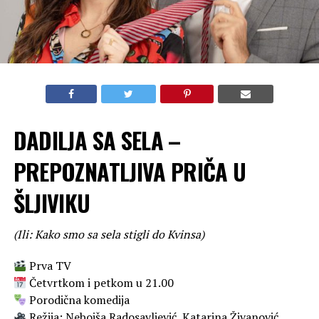
DADILJA SA SELA –
PREPOZNATLJIVA PRIČA U
ŠLJIVIKU
(Ili: Kako smo sa sela stigli do Kvinsa)
Prva TV
Četvrtkom i petkom u 21.00
Porodična komedija
Režija: Nebojša Radosavljević, Katarina Živanović