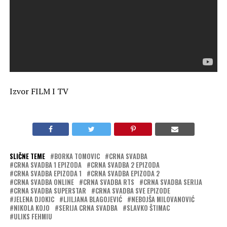
Izvor FILM I TV
SLIČNE TEME
BORKA TOMOVIC
CRNA SVADBA
CRNA SVADBA 1 EPIZODA
CRNA SVADBA 2 EPIZODA
CRNA SVADBA EPIZODA 1
CRNA SVADBA EPIZODA 2
CRNA SVADBA ONLINE
CRNA SVADBA RTS
CRNA SVADBA SERIJA
CRNA SVADBA SUPERSTAR
CRNA SVADBA SVE EPIZODE
JELENA DJOKIC
LJILJANA BLAGOJEVIĆ
NEBOJŠA MILOVANOVIĆ
NIKOLA KOJO
SERIJA CRNA SVADBA
SLAVKO ŠTIMAC
ULIKS FEHMIU