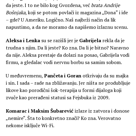
da jeste. I to ne bilo kog Gvozdena, već
brata Andrije
Bošnjaka
, koji se potom povlači iz magazina „Dona“ i ide
– gde? U Ameriku. Logično. Naš najbrži način da lik
napustimo, a da ne moramo da napišemo izlaznu scenu.
Aleksa i Lenka
su se razišli jer je
Gabrijela
rekla da je
trudna s njim. Da li jeste? Ko zna. Da li je bitno? Naravno
da nije. Aleksa prestaje da dolazi na posao, Gabrijela vodi
firmu, a gledalac vodi nervnu borbu sa samim sobom.
U međuvremenu,
Pančeta i Goran
otkrivaju da su majka
i sin. I sada – rade na zbližavanju. Jer ništa ne produbljuje
likove kao porodični šok-terapija u formi dijaloga koji
zvuče kao prerađeni statusi sa Fejsbuka iz 2009.
Komarac i Maksim Šubarević
izlaze iz zatvora i donose
„nemire“. Šta to konkretno znači? Ko zna. Verovatno
nekome isključe Wi-Fi.