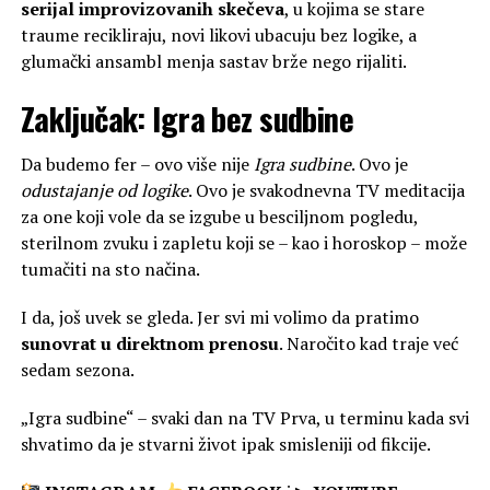
serijal improvizovanih skečeva
, u kojima se stare
traume recikliraju, novi likovi ubacuju bez logike, a
glumački ansambl menja sastav brže nego rijaliti.
Zaključak: Igra bez sudbine
Da budemo fer – ovo više nije
Igra sudbine
. Ovo je
odustajanje od logike
. Ovo je svakodnevna TV meditacija
za one koji vole da se izgube u besciljnom pogledu,
sterilnom zvuku i zapletu koji se – kao i horoskop – može
tumačiti na sto načina.
I da, još uvek se gleda. Jer svi mi volimo da pratimo
sunovrat u direktnom prenosu
. Naročito kad traje već
sedam sezona.
„Igra sudbine“ – svaki dan na TV Prva, u terminu kada svi
shvatimo da je stvarni život ipak smisleniji od fikcije.