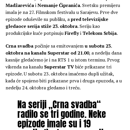
Madžarevića
i
Nemanje Ćipranića
. Svetsku premijeru
imala je na 27. Filmskom festivalu u Sarajevu. Prve dve
epizode oduševile su publiku, a
pred televizijske
gledaoce serija stiže 23. oktobra
. Seriju kao
produkcijske kuće potpisuju
Firefly
i
Telekom Srbija
.
Crna svadba
počinje sa emitovanjem
u subotu 23.
oktobra na kanalu Superstar od 21.00
, a nedelju dana
kasnije gledaćemo je i na RTS 1 u istom terminu. Prvog
vikenda na kanalu
Superstar TV
biće prikazane tri
epizode. U subotu 23. oktobra imaćemo dupli užitak,
kada će spojeno biti prikazane prva i druga epuzoda, a u
nedelju 24. oktobra gledamo i treću.
Na seriji „Crna svadba“
radilo se tri godine. Neke
epizode imale su i 19