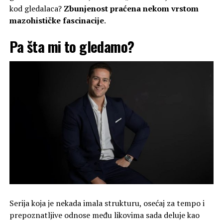
kod gledalaca?
Zbunjenost praćena nekom vrstom
mazohističke fascinacije
.
Pa šta mi to gledamo?
Serija koja je nekada imala strukturu, osećaj za tempo i
prepoznatljive odnose među likovima sada deluje kao