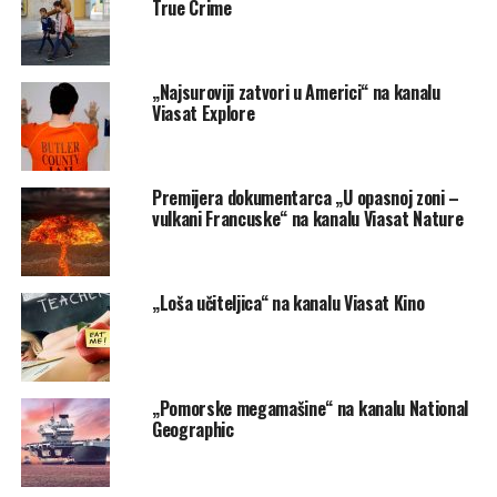
True Crime
„Najsuroviji zatvori u Americi“ na kanalu
Viasat Explore
Premijera dokumentarca „U opasnoj zoni –
vulkani Francuske“ na kanalu Viasat Nature
„Loša učiteljica“ na kanalu Viasat Kino
„Pomorske megamašine“ na kanalu National
Geographic