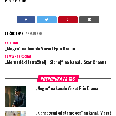
Foto Promo
SLIČNE TEME
FEATURED
AKTUELNO
„Megre“ na kanalu Viasat Epic Drama
OBAVEZNO PROČITAJ
„Mornarički istražitelji: Sidnej“ na kanalu Star Channel
PREPORUKA ZA VAS
„Megre“ na kanalu Viasat Epic Drama
„Kidnapovani od strane oca“ na kanalu Viasat