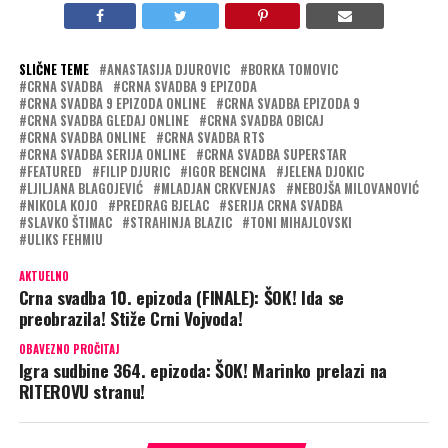
SLIČNE TEME
ANASTASIJA DJUROVIC
BORKA TOMOVIC
CRNA SVADBA
CRNA SVADBA 9 EPIZODA
CRNA SVADBA 9 EPIZODA ONLINE
CRNA SVADBA EPIZODA 9
CRNA SVADBA GLEDAJ ONLINE
CRNA SVADBA OBICAJ
CRNA SVADBA ONLINE
CRNA SVADBA RTS
CRNA SVADBA SERIJA ONLINE
CRNA SVADBA SUPERSTAR
FEATURED
FILIP DJURIC
IGOR BENCINA
JELENA DJOKIC
LJILJANA BLAGOJEVIĆ
MLADJAN CRKVENJAS
NEBOJŠA MILOVANOVIĆ
NIKOLA KOJO
PREDRAG BJELAC
SERIJA CRNA SVADBA
SLAVKO ŠTIMAC
STRAHINJA BLAZIC
TONI MIHAJLOVSKI
ULIKS FEHMIU
AKTUELNO
Crna svadba 10. epizoda (FINALE): ŠOK! Ida se
preobrazila! Stiže Crni Vojvoda!
OBAVEZNO PROČITAJ
Igra sudbine 364. epizoda: ŠOK! Marinko prelazi na
RITEROVU stranu!