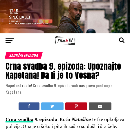
SADRŽAJ EPIZODA
Crna svadba 9. epizoda: Upoznajte
Kapetana! Da li je to Vesna?
Napetost raste! Crna svadba 9. epizoda vodi nas pravo pred noge
Kapetana.
Crna svadba
9. epizoda
: Kuću
Natašine
tetke opkoljava
policija. Ona je u šoku i pita ih zašto su došli i šta žele.