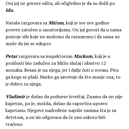
Oni joj ne govore ništa, ali očigledno je da su došli po
Idu
.
Nataša razgovara sa
Mićom
, koji je sve ove godine
proveo zatočen u sanatorijumu. On joj govori da u nama
postoje sile koje ne možemo da razumemo i da sama ne
može da im se odupre.
Petar
razgovara sa inspektorom
Markom
, koji je u
prošlosti bio zadužen za Mićin slučaj i ubistvo 12
monaha. Besan je na njega, jer i dalje ćuti o svemu. Pita
ga koga se plaši. Marko ga savetuje da što manje zna, to
je dobro za njega.
Vladimir
je došao da podnese izveštaj. Znamo da on nije
kapetan, pa je, možda, došao da raportira upravo
kapetanu. Njegove nadređene najviše zanima šta je sa
detetom, a on im odgovara da će ono uskoro biti
vraćeno.