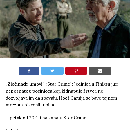
„Zločinački umovi“ (Star Crime): Jedinica u Finiksu juri
nepoznatog počinioca koji kidnapuje žrtve i ne
dozvoljava im da spavaju. Hoč i Garsija se bave tajnom
mrežom plaćenih ubica.
U petak od 20:10 na kanalu Star Crime.