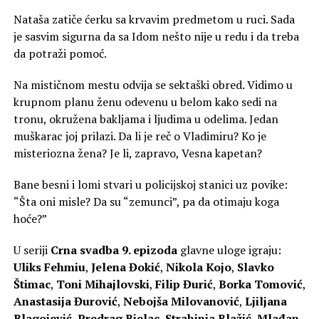
Nataša zatiče ćerku sa krvavim predmetom u ruci. Sada
je sasvim sigurna da sa Idom nešto nije u redu i da treba
da potraži pomoć.
Na mističnom mestu odvija se sektaški obred. Vidimo u
krupnom planu ženu odevenu u belom kako sedi na
tronu, okružena bakljama i ljudima u odelima. Jedan
muškarac joj prilazi. Da li je reč o Vladimiru? Ko je
misteriozna žena? Je li, zapravo, Vesna kapetan?
Bane besni i lomi stvari u policijskoj stanici uz povike:
“Šta oni misle? Da su “zemunci”, pa da otimaju koga
hoće?”
U seriji
Crna svadba 9. epizoda
glavne uloge igraju:
Uliks Fehmiu
,
Jelena Đokić
,
Nikola Kojo
,
Slavko
Štimac
,
Toni Mihajlovski
,
Filip Đurić
,
Borka Tomović
,
Anastasija Đurović
,
Nebojša Milovanović
,
Ljiljana
Blagojević
,
Predrag Bjelac
,
Strahinja Blažić
,
Mlađan