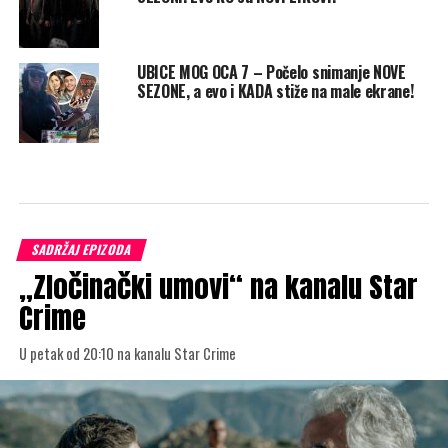
UBICE MOG OCA 7 – Počelo snimanje NOVE
SEZONE, a evo i KADA stiže na male ekrane!
SADRŽAJ EPIZODA
„Zločinački umovi“ na kanalu Star
Crime
U petak od 20:10 na kanalu Star Crime