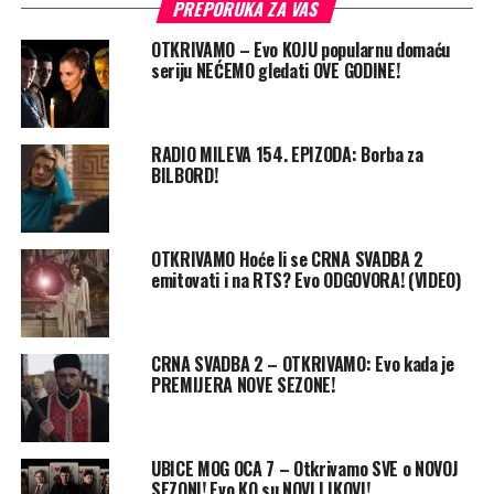
PREPORUKA ZA VAS
OTKRIVAMO – Evo KOJU popularnu domaću
seriju NEĆEMO gledati OVE GODINE!
RADIO MILEVA 154. EPIZODA: Borba za
BILBORD!
OTKRIVAMO Hoće li se CRNA SVADBA 2
emitovati i na RTS? Evo ODGOVORA! (VIDEO)
CRNA SVADBA 2 – OTKRIVAMO: Evo kada je
PREMIJERA NOVE SEZONE!
UBICE MOG OCA 7 – Otkrivamo SVE o NOVOJ
SEZONI! Evo KO su NOVI LIKOVI!