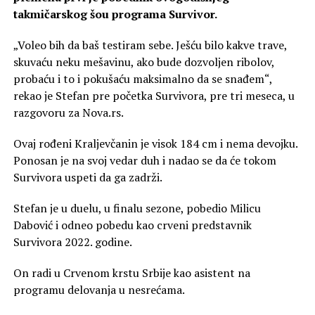
takmičarskog šou programa Survivor.
„Voleo bih da baš testiram sebe. Ješću bilo kakve trave,
skuvaću neku mešavinu, ako bude dozvoljen ribolov,
probaću i to i pokušaću maksimalno da se snađem“,
rekao je Stefan pre početka Survivora, pre tri meseca, u
razgovoru za Nova.rs.
Ovaj rođeni Kraljevčanin je visok 184 cm i nema devojku.
Ponosan je na svoj vedar duh i nadao se da će tokom
Survivora uspeti da ga zadrži.
Stefan je u duelu, u finalu sezone, pobedio Milicu
Dabović i odneo pobedu kao crveni predstavnik
Survivora 2022. godine.
On radi u Crvenom krstu Srbije kao asistent na
programu delovanja u nesrećama.