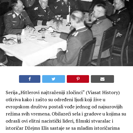
Serija „Hitlerovi najtraženiji zločinci“ (Viasat History)
otkriva kako i zašto su određeni ljudi koji žive u
evropskom društvu postali vođe jednog od najsurovijih
režima svih vremena. Obilazeći sela i gradove u kojima su
odrasli ovi elitni nacistički lideri, filmski stvaralac i
istoričar Džejms Elis sastaje se sa mladim istoričarima