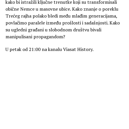
kako bi istražili ključne trenutke koji su transformisali
obične Nemce u masovne ubice. Kako znanje o poreklu
Trećeg rajha polako bledi među mlađim generacijama,
povlačimo paralele između prošlosti i sadašnjosti. Kako
su ugledni građani u slobodnom društvu bivali
manipulisani propagandom?
U petak od 21:00 na kanalu Viasat History.
Foto Promo
SLIČNE TEME
AKTUELNO
„Zmija“ na kanalu Viasat Epic Drama
OBAVEZNO PROČITAJ