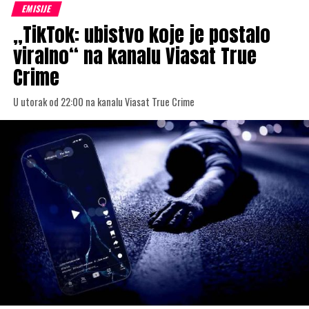
EMISIJE
„TikTok: ubistvo koje je postalo
viralno“ na kanalu Viasat True
Crime
U utorak od 22:00 na kanalu Viasat True Crime