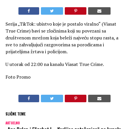
Serija „TikTok: ubistvo koje je postalo viralno“ (Viasat
True Crime) bavi se zločinima koji su povezani sa
društvenom mrežom koja beleži najveću stopu rasta, a
sve to zahvaljujući razgovorima sa porodicama i
prijateljima žrtava i policijom.
U utorak od 22:00 na kanalu Viasat True Crime.
Foto Promo
SLIČNE TEME
AKTUELNO
„Ana Bolen i Elizabet I – Kraljice zatočenice“ na kanalu