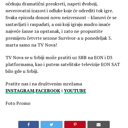
očekuju dramatični preokreti, napeti dvoboji,
neverovatni izazovi i odluke koje će odrediti tok igre.
Svaka epizoda donosi novu neizvesnost – klanovi će se
sastavljati i raspadati, a oni koji igraju mudro imaće
najveće šanse za opstanak, i zato ne propustite
premijeru četvrte sezone Survivor-a u ponedeljak 3.
marta samo na TV Nova!
TV Nova se u Srbiji može pratiti uz SBB na EON i D3
platformama, kao i putem satelitske televizije EON SAT
bilo gde u Srbiji.
Pratite nas i na društvenim mrežama
INSTAGRAM
,
FACEBOOK
i
YOUTUBE
Foto Promo