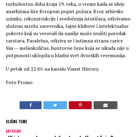
turbulentno doba kraja 19. veka, u vreme kada se ideje
anarhizma šire Evropom poput požara. Kroz arhivske
snimke, rekonstrukcije i svedočenja istoričara, otkrivamo
složenu mrežu zaverenika, tajne klubove i intelektualne
pokrete koji su verovali da nasilje može srušiti poredak
carstava. Paralelno, otkriva se i intimna strana carice
Sisi — melankolične, buntovne žene koja se nikada nije u
potpunosti uklopila u hladni svet dvorskih ceremonija.
U petak od 22:05 na kanalu Viasat History.
Foto Promo
SLIČNE TEME
AKTUELNO