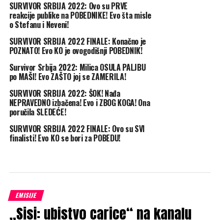
SURVIVOR SRBIJA 2022: Ovo su PRVE
reakcije publike na POBEDNIKE! Evo šta misle
o Stefanu i Neveni!
SURVIVOR SRBIJA 2022 FINALE: Konačno je
POZNATO! Evo KO je ovogodišnji POBEDNIK!
Survivor Srbija 2022: Milica OSULA PALJBU
po MAŠI! Evo ZAŠTO joj se ZAMERILA!
SURVIVOR SRBIJA 2022: ŠOK! Nađa
NEPRAVEDNO izbačena! Evo i ZBOG KOGA! Ona
poručila SLEDEĆE!
SURVIVOR SRBIJA 2022 FINALE: Ovo su SVI
finalisti! Evo KO se bori za POBEDU!
EMISIJE
„Sisi: ubistvo carice“ na kanalu