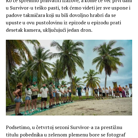
Ko će spremno prihvatiti izazove, a kome će već prvi dani
u Survivor-u teško pasti, tek ćemo videti jer sve uspone i
padove takmičara koji su bili dovoljno hrabri da se
upuste u ovu pustolovinu iz epizode u epizodu prati
desetak kamera, uključujući jedan dron.
Podsetimo, u četvrtoj sezoni Survivor-a za prestižnu
titulu pobednika u zelenom plemenu bore se fotograf