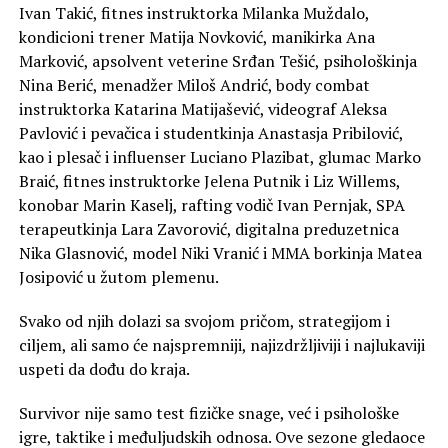
Ivan Takić, fitnes instruktorka Milanka Muždalo,
kondicioni trener Matija Novković, manikirka Ana
Marković, apsolvent veterine Srđan Tešić, psihološkinja
Nina Berić, menadžer Miloš Andrić, body combat
instruktorka Katarina Matijašević, videograf Aleksa
Pavlović i pevačica i studentkinja Anastasja Pribilović,
kao i plesač i influenser Luciano Plazibat, glumac Marko
Braić, fitnes instruktorke Jelena Putnik i Liz Willems,
konobar Marin Kaselj, rafting vodič Ivan Pernjak, SPA
terapeutkinja Lara Zavorović, digitalna preduzetnica
Nika Glasnović, model Niki Vranić i MMA borkinja Matea
Josipović u žutom plemenu.
Svako od njih dolazi sa svojom pričom, strategijom i
ciljem, ali samo će najspremniji, najizdržljiviji i najlukaviji
uspeti da dođu do kraja.
Survivor nije samo test fizičke snage, već i psihološke
igre, taktike i međuljudskih odnosa. Ove sezone gledaoce