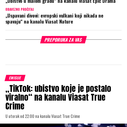
„Ubistvo u malom gradu“ na kanalu Viasat Epic Drama
OBAVEZNO PROČITAJ
„Uspavani divovi: evropski vulkani koji nikada ne
spavaju“ na kanalu Viasat Nature
PREPORUKA ZA VAS
EMISIJE
„TikTok: ubistvo koje je postalo
viralno“ na kanalu Viasat True
Crime
U utorak od 22:00 na kanalu Viasat True Crime