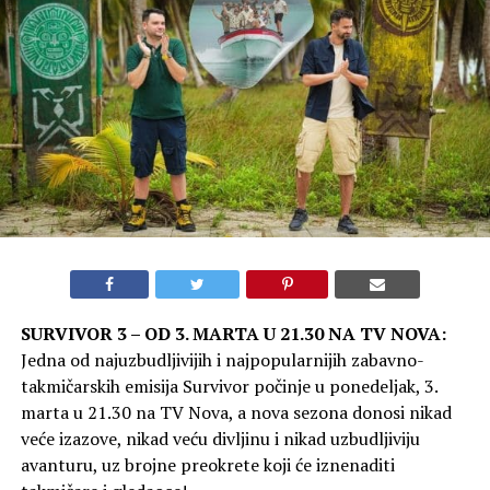
SURVIVOR 3 – OD 3. MARTA U 21.30 NA TV NOVA:
Jedna od najuzbudljivijih i najpopularnijih zabavno-
takmičarskih emisija Survivor počinje u ponedeljak, 3.
marta u 21.30 na TV Nova, a nova sezona donosi nikad
veće izazove, nikad veću divljinu i nikad uzbudljiviju
avanturu, uz brojne preokrete koji će iznenaditi