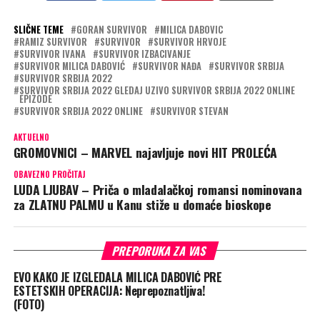
SLIČNE TEME
GORAN SURVIVOR
MILICA DABOVIC
RAMIZ SURVIVOR
SURVIVOR
SURVIVOR HRVOJE
SURVIVOR IVANA
SURVIVOR IZBACIVANJE
SURVIVOR MILICA DABOVIĆ
SURVIVOR NAĐA
SURVIVOR SRBIJA
SURVIVOR SRBIJA 2022
SURVIVOR SRBIJA 2022 GLEDAJ UZIVO SURVIVOR SRBIJA 2022 ONLINE
EPIZODE
SURVIVOR SRBIJA 2022 ONLINE
SURVIVOR STEVAN
AKTUELNO
GROMOVNICI – MARVEL najavljuje novi HIT PROLEĆA
OBAVEZNO PROČITAJ
LUDA LJUBAV – Priča o mladalačkoj romansi nominovana
za ZLATNU PALMU u Kanu stiže u domaće bioskope
PREPORUKA ZA VAS
EVO KAKO JE IZGLEDALA MILICA DABOVIĆ PRE
ESTETSKIH OPERACIJA: Neprepoznatljiva!
(FOTO)