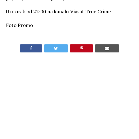
U utorak od 22:00 na kanalu Viasat True Crime.
Foto Promo
SLIČNE TEME
AKTUELNO
„Ana Bolen i Elizabet I – Kraljice zatočenice“ na kanalu
Viasat History
OBAVEZNO PROČITAJ
„Hešteg ubistvo“ na kanalu Viasat True Crime
PREPORUKA ZA VAS