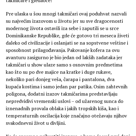
takmičare i gledaoce!
Pre ulaska u šou mnogi takmičari ovaj poduhvat nazvali
su najvećim izazovom u životu jer su sve dragocenosti
modernog života ostavili iza sebe i zaputili se u srce
Dominikanske Republike, gde će gotovo tri meseca živeti
daleko od civilizacije i oslanjati se na sopstvene veštine i
sposobnost prilagođavanja. Pakovanje kofera za ovu
avanturu zasigurno je bio jedan od lakših zadataka jer
takmičari u show ulaze samo s osnovnim predmetima
kao što su po dve majice na kratke i duge rukave,
nekoliko pari donjeg veša, čarapa i pantalona, dva
kupaća kostima i samo jedan par patika. Osim zahtevnih
poligona, dodatni izazov takmičarima predstavljaju
nepredvidivi vremenski uslovi – od užarenog sunca do
iznenadnih provala oblaka i jakih tropskih kiša, kao i
temperaturnih oscilacija koje značajno otežavaju njihov
svakodnevni život u divljini.