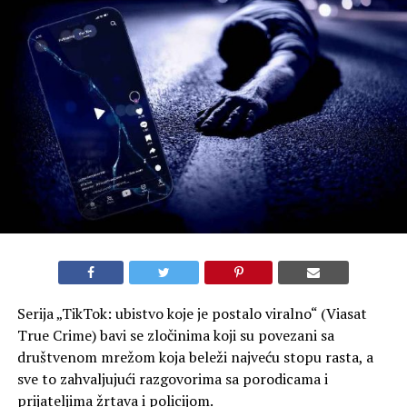
Serija „TikTok: ubistvo koje je postalo viralno“ (Viasat
True Crime) bavi se zločinima koji su povezani sa
društvenom mrežom koja beleži najveću stopu rasta, a
sve to zahvaljujući razgovorima sa porodicama i
prijateljima žrtava i policijom.