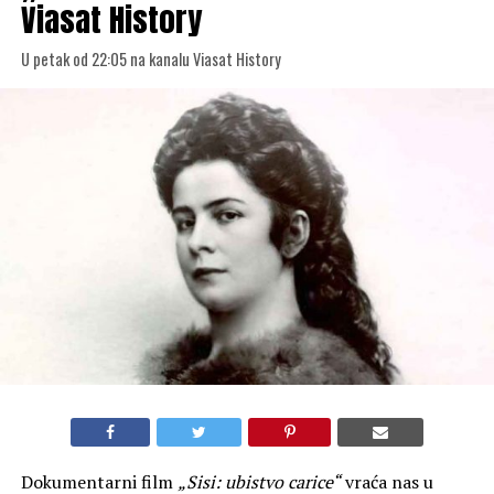
Viasat History
U petak od 22:05 na kanalu Viasat History
Dokumentarni film
„Sisi: ubistvo carice“
vraća nas u