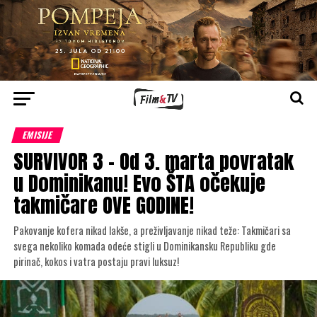
EMISIJE
SURVIVOR 3 – Od 3. marta povratak
u Dominikanu! Evo ŠTA očekuje
takmičare OVE GODINE!
Pakovanje kofera nikad lakše, a preživljavanje nikad teže: Takmičari sa
svega nekoliko komada odeće stigli u Dominikansku Republiku gde
pirinač, kokos i vatra postaju pravi luksuz!