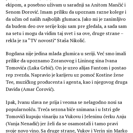
ekipom, a posebno uživam u saradnji sa Anitom Mančić i
Senom Đorović. Imam priliku da upoznam razne kolege i
da učim od naših najboljih glumaca. Jako mi je zanimljivo
da budem deo ove serije koju sam pre gledala, a sada sam
na setu i mogu da vidim taj svet i sa ove, druge strane –
rekla je za “TV novosti” Staša Nikolić.
Bogdana nije jedina mlada glumica u seriji. Već smo imali
prilike da upoznamo Zoranovog i Lininog sina Ivana
Tomovića (Luka Grbić). On je uzeo alijas Fantom i postao
rep zvezda. Napravio je karijeru uz pomoć Kostine žene
Tee, muzičkog producenta i agenta, kao i njegovog druga
Davida (Amar Ćorović).
Ipak, Ivanu slava ne prija i veoma se nelagodno nosi sa
popularnošću. Treća sezona biće snimana i u Istri gde
Tomovići kupuju vinariju za Vukovu i Jeleninu ćerku Anju
(Vanja Nenadić) jer želi da se osamostali i tamo pravi
svoje novo vino. Sa druge strane, Vukov i Verin sin Marko