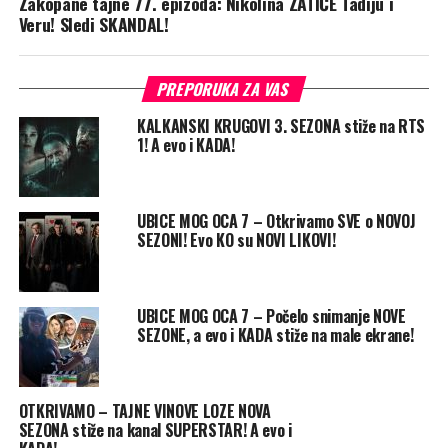
Zakopane tajne 77. epizoda: Nikolina ZATIČE Tadiju i
Veru! Sledi SKANDAL!
PREPORUKA ZA VAS
KALKANSKI KRUGOVI 3. SEZONA stiže na RTS
1! A evo i KADA!
UBICE MOG OCA 7 – Otkrivamo SVE o NOVOJ
SEZONI! Evo KO su NOVI LIKOVI!
UBICE MOG OCA 7 – Počelo snimanje NOVE
SEZONE, a evo i KADA stiže na male ekrane!
OTKRIVAMO – TAJNE VINOVE LOZE NOVA
SEZONA stiže na kanal SUPERSTAR! A evo i