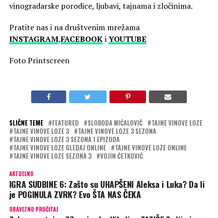
vinogradarske porodice, ljubavi, tajnama i zločinima.
Pratite nas i na društvenim mrežama
INSTAGRAM
,
FACEBOOK
i
YOUTUBE
Foto Printscreen
SLIČNE TEME
FEATURED
SLOBODA MIĆALOVIĆ
TAJNE VINOVE LOZE
TAJNE VINOVE LOZE 3
TAJNE VINOVE LOZE 3 SEZONA
TAJNE VINOVE LOZE 3 SEZONA 1 EPIZODA
TAJNE VINOVE LOZE GLEDAJ ONLINE
TAJNE VINOVE LOZE ONLINE
TAJNE VINOVE LOZE SEZONA 3
VOJIN ĆETKOVIĆ
AKTUELNO
IGRA SUDBINE 6: Zašto su UHAPŠENI Aleksa i Luka? Da li
je POGINULA ZVRK? Evo ŠTA NAS ČEKA
OBAVEZNO PROČITAJ