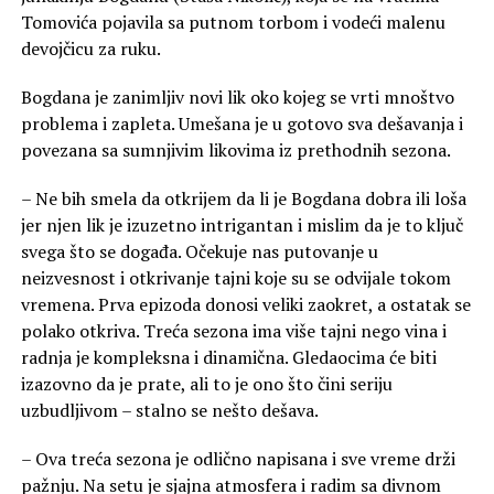
Tomovića pojavila sa putnom torbom i vodeći malenu
devojčicu za ruku.
Bogdana je zanimljiv novi lik oko kojeg se vrti mnoštvo
problema i zapleta. Umešana je u gotovo sva dešavanja i
povezana sa sumnjivim likovima iz prethodnih sezona.
– Ne bih smela da otkrijem da li je Bogdana dobra ili loša
jer njen lik je izuzetno intrigantan i mislim da je to ključ
svega što se događa. Očekuje nas putovanje u
neizvesnost i otkrivanje tajni koje su se odvijale tokom
vremena. Prva epizoda donosi veliki zaokret, a ostatak se
polako otkriva. Treća sezona ima više tajni nego vina i
radnja je kompleksna i dinamična. Gledaocima će biti
izazovno da je prate, ali to je ono što čini seriju
uzbudljivom – stalno se nešto dešava.
– Ova treća sezona je odlično napisana i sve vreme drži
pažnju. Na setu je sjajna atmosfera i radim sa divnom