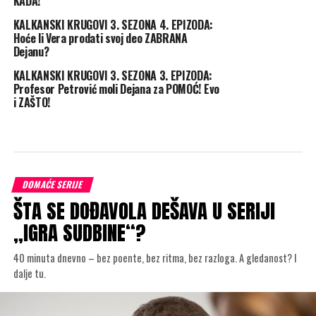
KADA!
KALKANSKI KRUGOVI 3. SEZONA 4. EPIZODA:
Hoće li Vera prodati svoj deo ZABRANA
Dejanu?
KALKANSKI KRUGOVI 3. SEZONA 3. EPIZODA:
Profesor Petrović moli Dejana za POMOĆ! Evo
i ZAŠTO!
DOMAĆE SERIJE
ŠTA SE DOĐAVOLA DEŠAVA U SERIJI
„IGRA SUDBINE“?
40 minuta dnevno – bez poente, bez ritma, bez razloga. A gledanost? I
dalje tu.