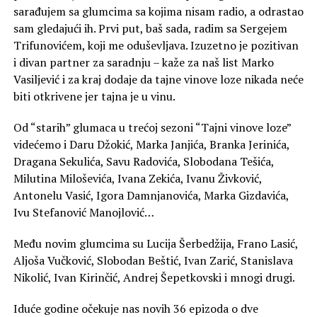
sarađujem sa glumcima sa kojima nisam radio, a odrastao
sam gledajući ih. Prvi put, baš sada, radim sa Sergejem
Trifunovićem, koji me oduševljava. Izuzetno je pozitivan
i divan partner za saradnju – kaže za naš list Marko
Vasiljević i za kraj dodaje da tajne vinove loze nikada neće
biti otkrivene jer tajna je u vinu.
Od “starih” glumaca u trećoj sezoni “Tajni vinove loze”
videćemo i Daru Džokić, Marka Janjića, Branka Jerinića,
Dragana Sekulića, Savu Radovića, Slobodana Tešića,
Milutina Miloševića, Ivana Zekića, Ivanu Živković,
Antonelu Vasić, Igora Damnjanovića, Marka Gizdavića,
Ivu Stefanović Manojlović…
Među novim glumcima su Lucija Šerbedžija, Frano Lasić,
Aljoša Vučković, Slobodan Beštić, Ivan Zarić, Stanislava
Nikolić, Ivan Kirinčić, Andrej Šepetkovski i mnogi drugi.
Iduće godine očekuje nas novih 36 epizoda o dve