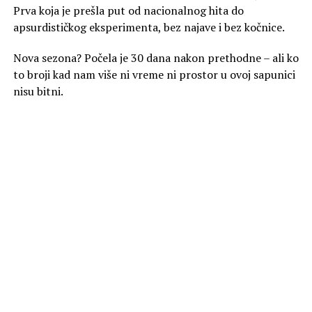
Prva koja je prešla put od nacionalnog hita do
apsurdističkog eksperimenta, bez najave i bez kočnice.
Nova sezona? Počela je 30 dana nakon prethodne – ali ko
to broji kad nam više ni vreme ni prostor u ovoj sapunici
nisu bitni.
Likovi koje pamtimo… po tome što
ne znamo čime se bave
Tu je
Igor Horvat
, koji je
oteo Gvozdena
– jer naravno
da jeste. I to ne bilo kog Gvozdena, već
brata Andrije
Bošnjaka
, koji se potom povlači iz magazina „Dona“ i ide
– gde? U Ameriku. Logično. Naš najbrži način da lik
napustimo, a da ne moramo da napišemo izlaznu scenu.
Aleksa i Lenka
su se razišli jer je
Gabrijela
rekla da je
trudna s njim. Da li jeste? Ko zna. Da li je bitno? Naravno