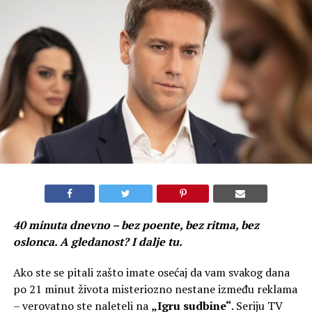
40 minuta dnevno – bez poente, bez ritma, bez
oslonca. A gledanost? I dalje tu.
Ako ste se pitali zašto imate osećaj da vam svakog dana
po 21 minut života misteriozno nestane između reklama
– verovatno ste naleteli na
„Igru sudbine“
. Seriju TV