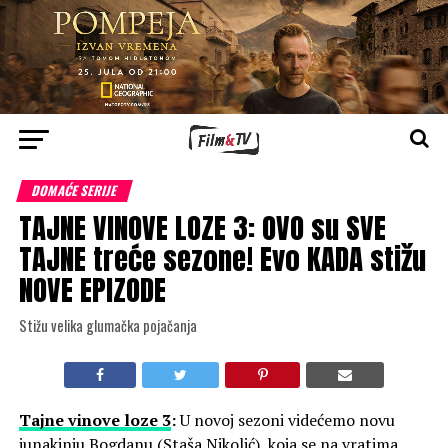
DOMAĆE SERIJE
TAJNE VINOVE LOZE 3: OVO su SVE
TAJNE treće sezone! Evo KADA stižu
NOVE EPIZODE
Stižu velika glumačka pojačanja
Tajne vinove loze 3
:
U novoj sezoni videćemo novu
junakinju Bogdanu (Staša Nikolić), koja se na vratima