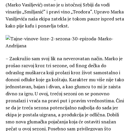
(Marko Vasiljević) ostao je u istočnoj Srbiji da vodi
vinariju „Smiljanić“ i pravi vino „Teodora“. Upravo Marka
Vasiljevića naša ekipa zatekla je tokom pauze ispred seta
kako pije kafu i ponavlja tekst.
– Zaokružio sam svoj lik na neverovatan način. Marko je
prošao razvoj kroz tri sezone, od finog dečka do
odraslog muškarca koji prolazi kroz život samostalno i
donosi odluke koje ga koštaju. Karakter mu više nije tako
jednostavan, bajan i divan, a kao glumcu to mi je zaista
divno za igru. U ovoj, trećoj sezoni on se ponovno
pronalazi i vraća na pravi put i pravim vrednostima. Čini
se da je treća sezona potencijalno najbolja do sada jer
ekipa je postala uigrana, a produkcija je odlična. Dobili
smo nova glumačka pojačanja koja će ostaviti snažan
pečat u ovoj sezoni. Posebno sam privilegovan što