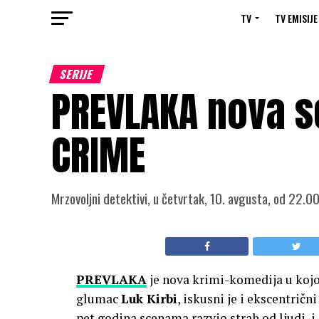
TV
TV EMISIJE
SERIJE
PREVLAKA nova se
CRIME
Mrzovoljni detektivi, u četvrtak, 10. avgusta, od 22.0
PREVLAKA
je nova krimi-komedija u koj
glumac
Luk Kirbi
, iskusni je i ekscentričn
pet godina scenama razvio strah od ljudi, 