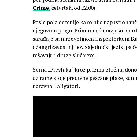
Crime
, četvrtak, od 22.00).
Posle pola decenije kako nije napustio ranč
njegovom pragu. Primoran da razjasni smrt
sarađuje sa mrzovoljnom inspektorkom
Ka
džangrizavost njihov zajednički jezik, pa ć
rešavaju i druge slučajeve.
Serija „Prevlaka“ kroz prizmu zločina don
uz rame stoje predivne peščane plaže, sumnj
naravno – aligatori.