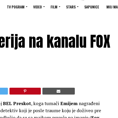
TV POGRAM
VIDEO
FILM
STARS
SAPUNICE
MOJ MA
rija na kanalu FOX
0
oj
BEL Preskot
, koga tumači
Emijem
nagrađeni
i detektiv koji je posle traume koju je doživeo pre
i odlučio da se sa majkom povuče na imanje (
Fox