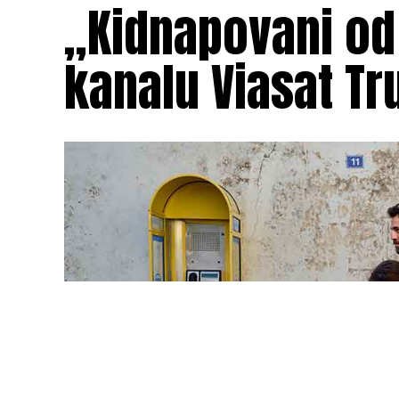
„Kidnapovani od
kanalu Viasat Tr