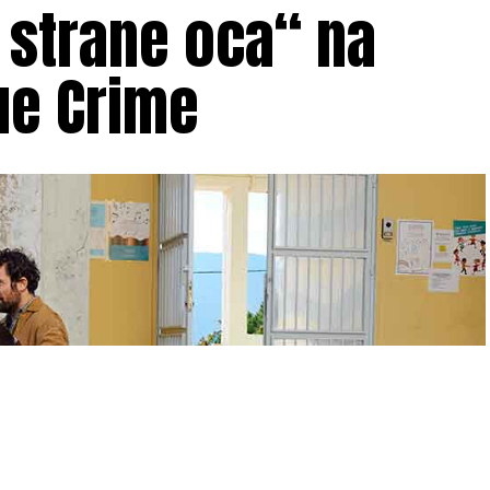
 strane oca“ na
ue Crime