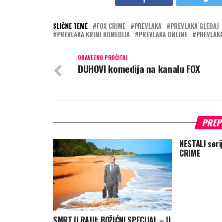
SLIČNE TEME
FOX CRIME
PREVLAKA
PREVLAKA GLEDAJ
PREVLAKA KRIMI KOMEDIJA
PREVLAKA ONLINE
PREVLAK
OBAVEZNO PROČITAJ
DUHOVI komedija na kanalu FOX
PREP
NESTALI seri
CRIME
SMRT U RAJU: BOŽIĆNI SPECIJAL – U