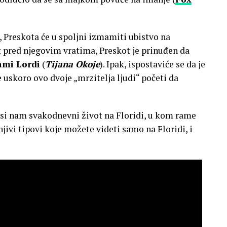
, Preskota će u spoljni izmamiti ubistvo na
 pred njegovim vratima, Preskot je prinuđen da
mi Lordi
(
Tijana Okoje
). Ipak, ispostaviće se da je
e uskoro ovo dvoje „mrzitelja ljudi“ početi da
osi nam svakodnevni život na Floridi, u kom rame
ivi tipovi koje možete videti samo na Floridi, i