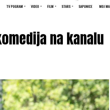
TV POGRAM
VIDEO
FILM
STARS
SAPUNICE
MOJ MA
komedija na kanalu