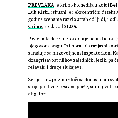
PREVLAKA
je krimi-komedija u kojoj
Bel
Luk Kirbi
, iskusni je i ekscentrični detekt
godina scenama razvio strah od ljudi, i od
Crime
, sreda, od 21.00).
Posle pola decenije kako nije napustio ranč
njegovom pragu. Primoran da razjasni smrt
sarađuje sa mrzovoljnom inspektorkom
Ka
džangrizavost njihov zajednički jezik, pa ć
rešavaju i druge slučajeve.
Serija kroz prizmu zločina donosi nam sva
stoje predivne peščane plaže, sumnjivi tipo
aligatori.