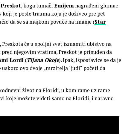
 Preskot
, koga tumači
Emijem
nagrađeni glumac
iv koji je posle trauma koju je doživeo pre pet
lučio da se sa majkom povuče na imanje (
Star
, Preskota će u spoljni svet izmamiti ubistvo na
 pred njegovim vratima, Preskot je prinuđen da
mi Lordi
(
Tijana Okoje
). Ipak, ispostaviće se da je
e uskoro ovo dvoje „mrzitelja ljudi“ početi da
kodnevni život na Floridi, u kom rame uz rame
vi koje možete videti samo na Floridi, i naravno –