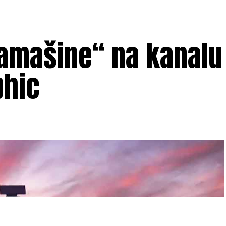
mašine“ na kanalu
phic