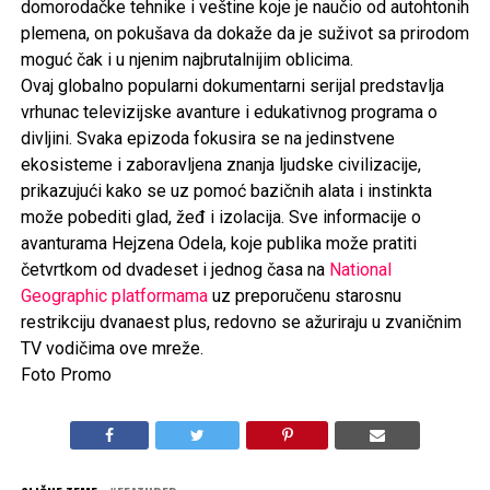
domorodačke tehnike i veštine koje je naučio od autohtonih
plemena, on pokušava da dokaže da je suživot sa prirodom
moguć čak i u njenim najbrutalnijim oblicima.
Ovaj globalno popularni dokumentarni serijal predstavlja
vrhunac televizijske avanture i edukativnog programa o
divljini. Svaka epizoda fokusira se na jedinstvene
ekosisteme i zaboravljena znanja ljudske civilizacije,
prikazujući kako se uz pomoć bazičnih alata i instinkta
može pobediti glad, žeđ i izolacija. Sve informacije o
avanturama Hejzena Odela, koje publika može pratiti
četvrtkom od dvadeset i jednog časa na
National
Geographic platformama
uz preporučenu starosnu
restrikciju dvanaest plus, redovno se ažuriraju u zvaničnim
TV vodičima ove mreže.
Foto Promo