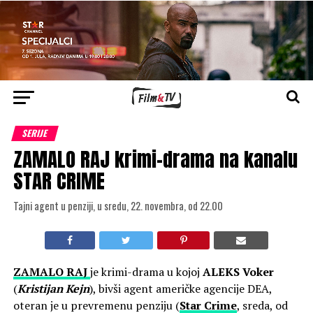
SERIJE
ZAMALO RAJ krimi-drama na kanalu
STAR CRIME
Tajni agent u penziji, u sredu, 22. novembra, od 22.00
ZAMALO RAJ
je krimi-drama u kojoj
ALEKS Voker
(
Kristijan Kejn
), bivši agent američke agencije DEA,
oteran je u prevremenu penziju (
Star Crime
, sreda, od