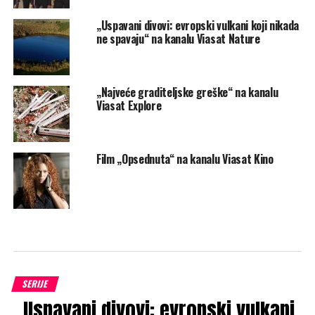
„Uspavani divovi: evropski vulkani koji nikada
ne spavaju“ na kanalu Viasat Nature
„Najveće graditeljske greške“ na kanalu
Viasat Explore
Film „Opsednuta“ na kanalu Viasat Kino
SERIJE
„Uspavani divovi: evropski vulkani