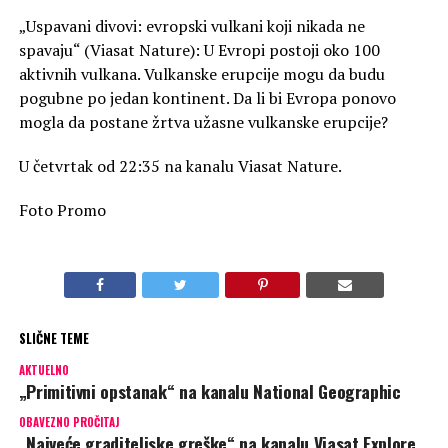
„Uspavani divovi: evropski vulkani koji nikada ne
spavaju“ (Viasat Nature): U Evropi postoji oko 100
aktivnih vulkana. Vulkanske erupcije mogu da budu
pogubne po jedan kontinent. Da li bi Evropa ponovo
mogla da postane žrtva užasne vulkanske erupcije?
U četvrtak od 22:35 na kanalu Viasat Nature.
Foto Promo
SLIČNE TEME
AKTUELNO
„Primitivni opstanak“ na kanalu National Geographic
OBAVEZNO PROČITAJ
„Najveće graditeljske greške“ na kanalu Viasat Explore