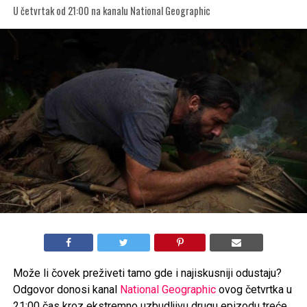
U četvrtak od 21:00 na kanalu National Geographic
Može li čovek preživeti tamo gde i najiskusniji odustaju?
Odgovor donosi kanal
National Geographic
ovog četvrtka u
21:00 čas kroz ekstremno uzbudljivu drugu epizodu treće