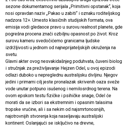
sezone dokumentarnog serijala „Primitivni opstanak“, koja
nosi opravdan naziv „Pakao u zabiti“ i oznaku roditeljskog
nadzora 12+. Umesto klasičnih studijskih formata, ova
emisija vodi gledaoce pravo u surovu realnost planete, gde
pogrešna procena znači ozbiljnu opasnost po život. Kroz
surovu kameru svedočićemo granicama ljudske
izdržljivosti u jednom od najneprijateljskijih okruženja na
svetu.
Glavni akter ovog nesvakidašnjeg poduhvata, čuveni biolog
i stručnjak za preživljavanje Hejzen Odel, u ovoj epizodi
odlazi duboko u nepreglednu australijsku divljinu. Njegov
jedini i primarni cilj jeste pronalazak skrivenih oaza sveže
vode unutar potpuno isušenog i nemilosrdnog terena. Na
ovom epskom testu fizičke i psihičke snage, Odel će
morati da se izbori sa ekstremnim i opasnim talasima
tropske vrućine, ali i sa nekim od najsmrtonosnijih,
najotrovnijih stvorenja koja naseljavaju australijski
kontinent. Oslanjajući se isključivo na drevne,