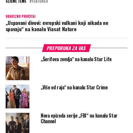
SLIČNE TEME
FEATURED
OBAVEZNO PROČITAJ
„Uspavani divovi: evropski vulkani koji nikada ne
spavaju“ na kanalu Viasat Nature
PREPORUKA ZA VAS
„Šerifova zemlja“ na kanalu Star Life
„Više od raja“ na kanalu Star Crime
Nova epizoda serije „FBI“ na kanalu Star
Channel