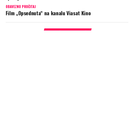
OBAVEZNO PROČITAJ
Film „Opsednuta“ na kanalu Viasat Kino
PREPORUKA ZA VAS
„Najveće graditeljske greške“
(Viasat Explore):
Smrtonosna
eksplozija pogađa veliku luku sirove nafte uzrokujući pakao epskih
razmera u Teksasu. Stručnjaci otkrivaju neuspelu operaciju
bagerovanja koja je pokidala cevovod za propan.
SERIJE
„Kraljica Viktorija – tajni brak,
tajno dete?“ na kanalu Viasat
History