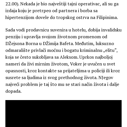
22.00). Nekada je bio najveštiji tajni operativac, ali su ga
izdaja koju je pretrpeo od partnera i borba sa
hipertenzijom dovele do tropskog ostrva na Filipinima.
Sada vodi prodavnicu suvenira u hotelu, dobija invalidsku
penziju i upravlja svojom životnom promenom od
DŽejsona Borna u DŽimija Bafeta. Međutim, luksuzno
odmaralište privlači moćnu i bogatu kriminalnu „elitu“,
koja se često sukobljava sa Aleksom. Uprkos najboljoj
nameri da živi mirnim životom, Voker je uvučen u svet
opasnosti, kroz kontakte sa prijateljima u policiji ili kroz
susrete sa ljudima iz svog prethodnog života. NJegov
najveći problem je taj što mu se stari način života i dalje
dopada.