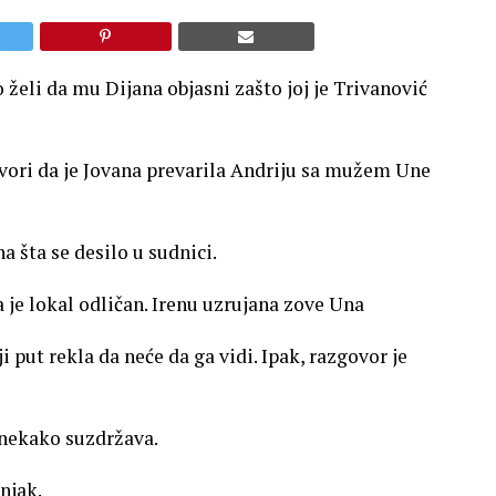
želi da mu Dijana objasni zašto joj je Trivanović
ovori da je Jovana prevarila Andriju sa mužem Une
zna šta se desilo u sudnici.
da je lokal odličan. Irenu uzrujana zove Una
ji put rekla da neće da ga vidi. Ipak, razgovor je
e nekako suzdržava.
njak.