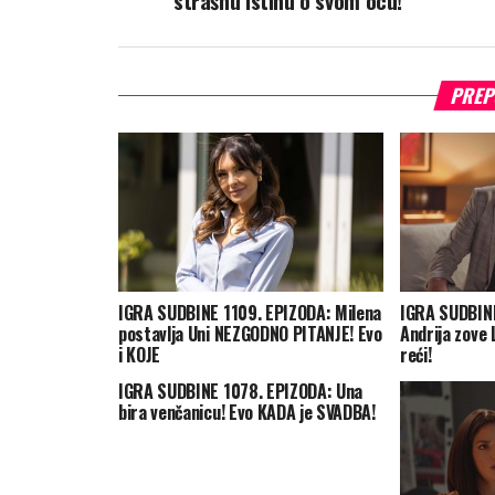
strašnu istinu o svom ocu!
PREP
IGRA SUDBINE 1109. EPIZODA: Milena
IGRA SUDBINE
postavlja Uni NEZGODNO PITANJE! Evo
Andrija zove 
i KOJE
reći!
IGRA SUDBINE 1078. EPIZODA: Una
bira venčanicu! Evo KADA je SVADBA!