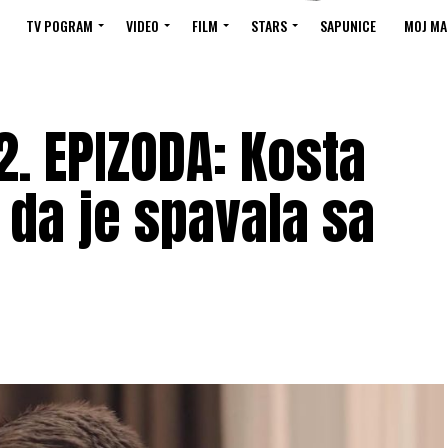
TV POGRAM
VIDEO
FILM
STARS
SAPUNICE
MOJ MA
2. EPIZODA: Kosta
da je spavala sa