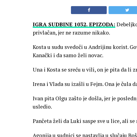
IGRA SUDBINE 1032. EPIZODA:
Debeljko 
privlačan, jer ne razume nikako.
Kosta u sudu svedoči u Andrijinu korist. G
Kanački i da samo želi novac.
Una i Kosta se sreću u vili, on je pita da li 
Irena i Vlada su izašli u Fejm. Ona je čula 
Ivan pita Olgu zašto je došla, jer je posledn
usledio.
Pančeta želi da Luki saspe sve u lice, ali s
Agonija u sudnici se nastavlja u slučaju Boš