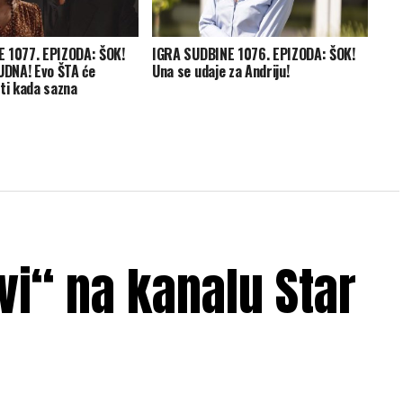
 1077. EPIZODA: ŠOK!
IGRA SUDBINE 1076. EPIZODA: ŠOK!
UDNA! Evo ŠTA će
Una se udaje za Andriju!
ti kada sazna
i“ na kanalu Star