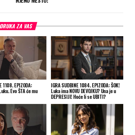
NJENO MESTO!
ORUKA ZA VAS
 1108. EPIZODA:
IGRA SUDBINE 1084. EPIZODA: ŠOK!
Luku. Evo ŠTA će mu
Luka ima NOVU DEVOJKU? Una je u
DEPRESIJI! Hoće li se UBITI?