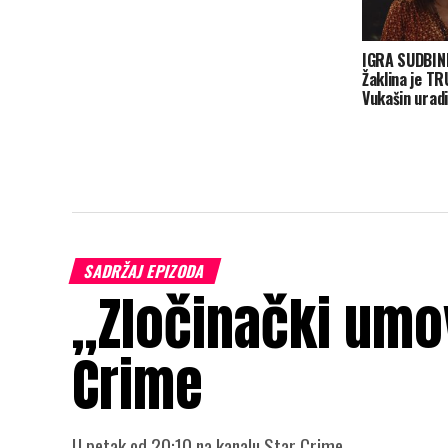
IGRA SUDBINE
Žaklina je TR
Vukašin uradi
SADRŽAJ EPIZODA
„Zločinački umov
Crime
U petak od 20:10 na kanalu Star Crime