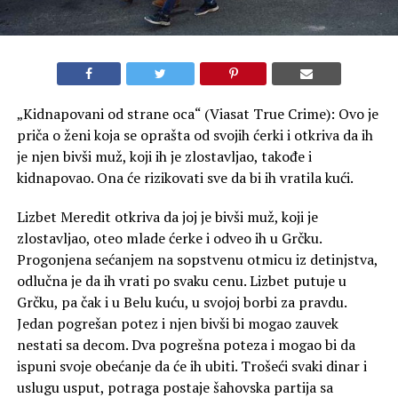
„Kidnapovani od strane oca“ (Viasat True Crime): Ovo je
priča o ženi koja se oprašta od svojih ćerki i otkriva da ih
je njen bivši muž, koji ih je zlostavljao, takođe i
kidnapovao. Ona će rizikovati sve da bi ih vratila kući.
Lizbet Meredit otkriva da joj je bivši muž, koji je
zlostavljao, oteo mlade ćerke i odveo ih u Grčku.
Progonjena sećanjem na sopstvenu otmicu iz detinjstva,
odlučna je da ih vrati po svaku cenu. Lizbet putuje u
Grčku, pa čak i u Belu kuću, u svojoj borbi za pravdu.
Jedan pogrešan potez i njen bivši bi mogao zauvek
nestati sa decom. Dva pogrešna poteza i mogao bi da
ispuni svoje obećanje da će ih ubiti. Trošeći svaki dinar i
uslugu usput, potraga postaje šahovska partija sa