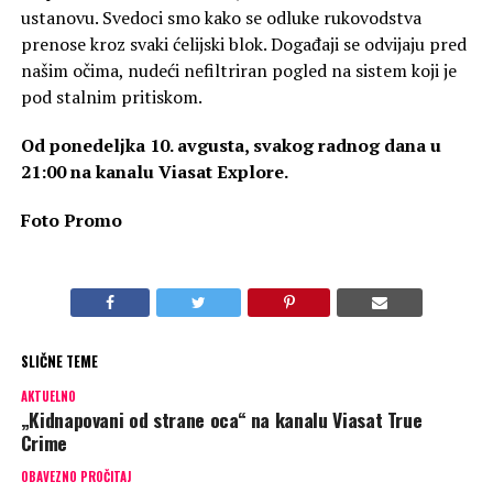
ustanovu. Svedoci smo kako se odluke rukovodstva
prenose kroz svaki ćelijski blok. Događaji se odvijaju pred
našim očima, nudeći nefiltriran pogled na sistem koji je
pod stalnim pritiskom.
Od ponedeljka 10. avgusta, svakog radnog dana u
21:00 na kanalu Viasat Explore.
Foto Promo
SLIČNE TEME
AKTUELNO
„Kidnapovani od strane oca“ na kanalu Viasat True
Crime
OBAVEZNO PROČITAJ