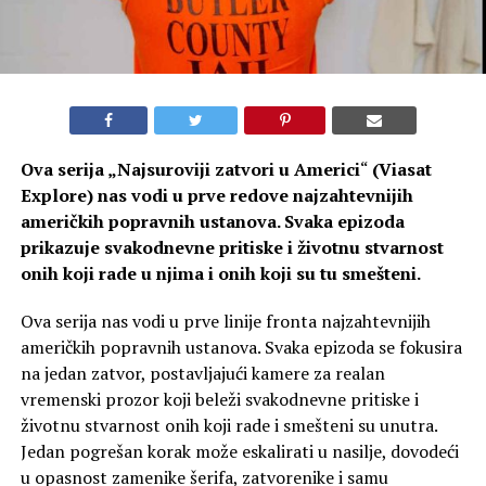
Ova serija „
Najsuroviji zatvori u Americi
“
(Viasat
Explore) nas vodi u prve redove najzahtevnijih
američkih popravnih ustanova. Svaka epizoda
prikazuje svakodnevne pritiske i životnu stvarnost
onih koji rade u njima i onih koji su tu smešteni.
Ova serija nas vodi u prve linije fronta najzahtevnijih
američkih popravnih ustanova. Svaka epizoda se fokusira
na jedan zatvor, postavljajući kamere za realan
vremenski prozor koji beleži svakodnevne pritiske i
životnu stvarnost onih koji rade i smešteni su unutra.
Jedan pogrešan korak može eskalirati u nasilje, dovodeći
u opasnost zamenike šerifa, zatvorenike i samu