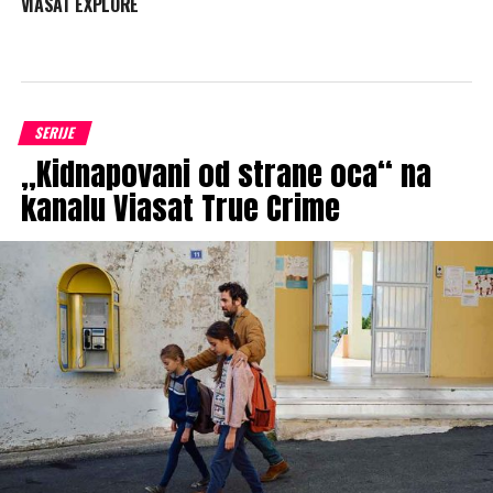
VIASAT EXPLORE
SERIJE
„Kidnapovani od strane oca“ na
kanalu Viasat True Crime