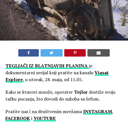
TEGLJAČI IZ BLATNJAVIH PLANINA
je
dokumentarni serijal koji pratite na kanalu
Viasat
Explore
, u utorak, 28. maja, od 15.05.
Kako se kvarovi množe, operater
Tejlor
dostiže svoju
tačku pucanja, što dovodi do sukoba sa šefom.
Pratite nas i na društvenim mrežama
INSTAGRAM
,
FACEBOOK
i
YOUTUBE