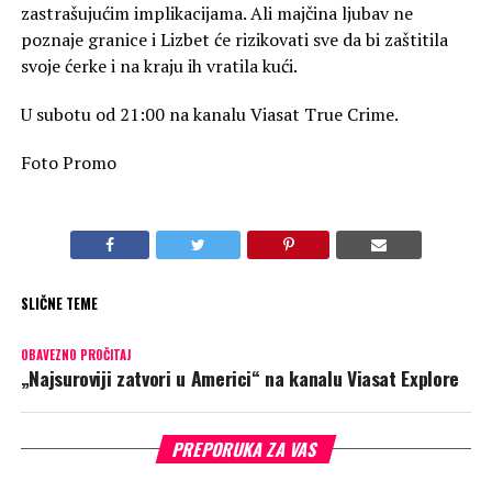
zastrašujućim implikacijama. Ali majčina ljubav ne
poznaje granice i Lizbet će rizikovati sve da bi zaštitila
svoje ćerke i na kraju ih vratila kući.
U subotu od 21:00 na kanalu Viasat True Crime.
Foto Promo
SLIČNE TEME
OBAVEZNO PROČITAJ
„Najsuroviji zatvori u Americi“ na kanalu Viasat Explore
PREPORUKA ZA VAS