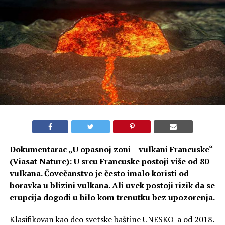
Dokumentarac „U opasnoj zoni – vulkani Francuske“
(Viasat Nature): U srcu Francuske postoji više od 80
vulkana. Čovečanstvo je često imalo koristi od
boravka u blizini vulkana. Ali uvek postoji rizik da se
erupcija dogodi u bilo kom trenutku bez upozorenja.
Klasifikovan kao deo svetske baštine UNESKO-a od 2018.