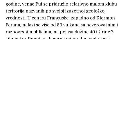
godine, venac Pui se pridružio relativno malom klubu
teritorija nazvanih po svojoj izuzetnoj geološkoj
vrednosti. U centru Francuske, zapadno od Klermon
Ferana, nalazi se više od 80 vulkana sa neverovatnim i
raznovrsnim oblicima, na pojasu dužine 40 i širine 3
kilometra. Poput reklame za mineralnu vodu, ovaj
predeo odiše spokojem. Zapravo, na mnogim sličnim
mestima, čovečanstvo je često imalo koristi od boravka u
blizini vulkana. Ali rizik je uvek da do erupcije može doći
u bilo kom trenutku bez upozorenja.
U ponedeljak od 20:00 na kanalu Viasat Nature.
Foto Promo
SLIČNE TEME