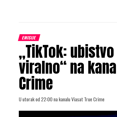
EMISIJE
„TikTok: ubistvo
viralno“ na kana
Crime
U utorak od 22:00 na kanalu Viasat True Crime