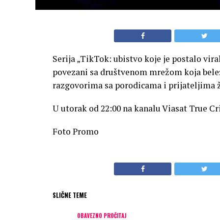
Serija „TikTok: ubistvo koje je postalo vir
povezani sa društvenom mrežom koja beleži 
razgovorima sa porodicama i prijateljima ž
U utorak od 22:00 na kanalu Viasat True Cr
Foto Promo
SLIČNE TEME
OBAVEZNO PROČITAJ