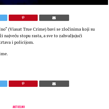
alno“ (Viasat True Crime) bavi se zločinima koji su
najveću stopu rasta, a sve to zahvaljujući
rtava i policijom.
ime.
AKTUELNO