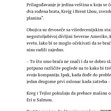
Prilagođavanje je jedina veština u koju se č
dva rođena brata, Krejg i Brent Lbou, zvezd
planina“.
Obojica su drvoseče sa višedecenijskim sta
negostoljubivoj divljini Severne Amerike, 
svetu. Iako bi se moglo očekivati da se brać
nisu radili zajedno.
– To što smo braća ne znači i da se dobro 
potpuno različite poglede na to kako bi tr
svoju kompaniju. Ipak, kada dođe do probl
jedan drugome prvi oslonac kada zatreba – 
Kreg i Tejlor pokušaju da prebace mašinu od
Eri u Salmou.