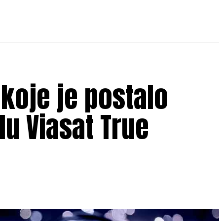
 koje je postalo
lu Viasat True