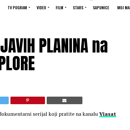
TV POGRAM
VIDEO
FILM
STARS
SAPUNICE
MOJ MA
NJAVIH PLANINA na
XPLORE
dokumentarni serijal koji pratite na kanalu
Viasat