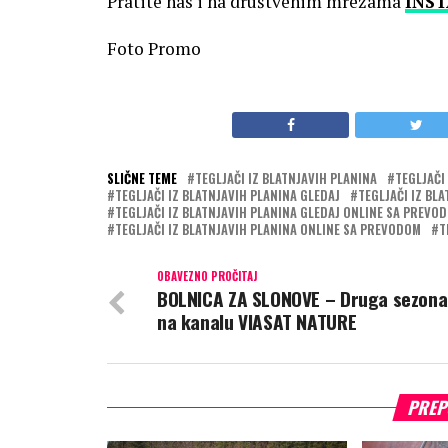
Pratite nas i na društvenim mrežama
INS
Foto Promo
SLIČNE TEME
TEGLJAČI IZ BLATNJAVIH PLANINA
TEGLJAČI
TEGLJAČI IZ BLATNJAVIH PLANINA GLEDAJ
TEGLJAČI IZ BL
TEGLJAČI IZ BLATNJAVIH PLANINA GLEDAJ ONLINE SA PREVO
TEGLJAČI IZ BLATNJAVIH PLANINA ONLINE SA PREVODOM
T
OBAVEZNO PROČITAJ
BOLNICA ZA SLONOVE – Druga sezona
na kanalu VIASAT NATURE
PREP