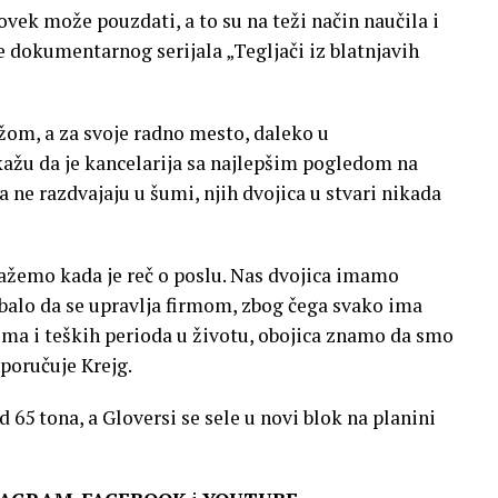
ovek može pouzdati, a to su na teži način naučila i
e dokumentarnog serijala „Tegljači iz blatnjavih
žom, a za svoje radno mesto, daleko u
kažu da je kancelarija sa najlepšim pogledom na
a ne razdvajaju u šumi, njih dvojica u stvari nikada
slažemo kada je reč o poslu. Nas dvojica imamo
ebalo da se upravlja firmom, zbog čega svako ima
ema i teških perioda u životu, obojica znamo da smo
poručuje Krejg.
 65 tona, a Gloversi se sele u novi blok na planini