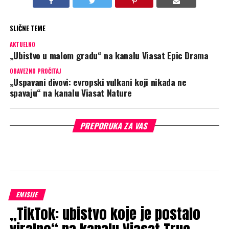
SLIČNE TEME
AKTUELNO
„Ubistvo u malom gradu“ na kanalu Viasat Epic Drama
OBAVEZNO PROČITAJ
„Uspavani divovi: evropski vulkani koji nikada ne
spavaju“ na kanalu Viasat Nature
PREPORUKA ZA VAS
EMISIJE
„TikTok: ubistvo koje je postalo