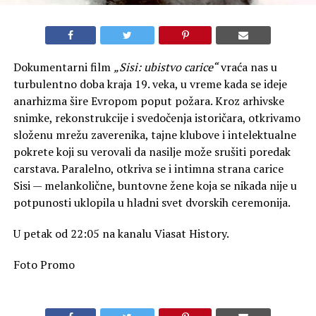
Dokumentarni film
„Sisi: ubistvo carice“
vraća nas u
turbulentno doba kraja 19. veka, u vreme kada se ideje
anarhizma šire Evropom poput požara. Kroz arhivske
snimke, rekonstrukcije i svedočenja istoričara, otkrivamo
složenu mrežu zaverenika, tajne klubove i intelektualne
pokrete koji su verovali da nasilje može srušiti poredak
carstava. Paralelno, otkriva se i intimna strana carice
Sisi — melankolične, buntovne žene koja se nikada nije u
potpunosti uklopila u hladni svet dvorskih ceremonija.
U petak od 22:05 na kanalu Viasat History.
Foto Promo