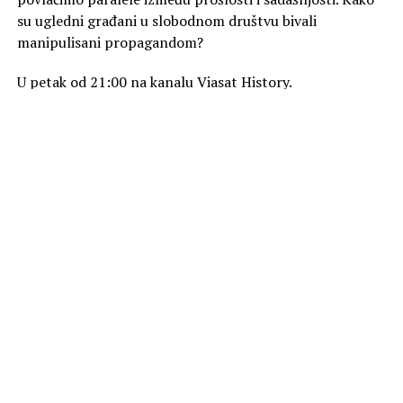
su ugledni građani u slobodnom društvu bivali
manipulisani propagandom?
U petak od 21:00 na kanalu Viasat History.
Foto Promo
SLIČNE TEME
AKTUELNO
„Zmija“ na kanalu Viasat Epic Drama
OBAVEZNO PROČITAJ
„Lovci na drago kamenje“ na kanalu Viasat Explore
PREPORUKA ZA VAS