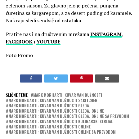
zelenom salsom. Za glavno jelo je pečena, punjena
ćuretina sa šargarepom, a za desert puding od karamele.
Na kraju sledi sendvič od ostataka.
Pratite nas i na društvenim mrežama
INSTAGRAM
,
FACEBOOK
i
YOUTUBE
Foto Promo
SLIČNE TEME
MARK MORIJARTI: KUVAR VAN DUŽNOSTI
MARK MORIJARTI: KUVAR VAN DUŽNOSTI 24KITCHEN
MARK MORIJARTI: KUVAR VAN DUŽNOSTI GLEDAJ
MARK MORIJARTI: KUVAR VAN DUŽNOSTI GLEDAJ ONLINE
MARK MORIJARTI: KUVAR VAN DUŽNOSTI GLEDAJ ONLINE SA PREVODOM
MARK MORIJARTI: KUVAR VAN DUŽNOSTI KULINARSKI SERIJAL
MARK MORIJARTI: KUVAR VAN DUŽNOSTI ONLINE
MARK MORIJARTI: KUVAR VAN DUŽNOSTI ONLINE SA PREVODOM