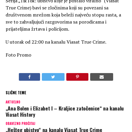
Serija „TikTok: ubistvo koje je postalo viralno“ (Viasat
True Crime) bavi se zločinima koji su povezani sa
društvenom mrežom koja beleži najveću stopu rasta, a
sve to zahvaljujući razgovorima sa porodicama i
prijateljima žrtava i policijom.
U utorak od 22:00 na kanalu Viasat True Crime.
Foto Promo
SLIČNE TEME
AKTUELNO
„Ana Bolen i Elizabet I – Kraljice zatočenice“ na kanalu
Viasat History
OBAVEZNO PROČITAJ
„Hešteg ubistvo“ na kanalu Viasat True Crime