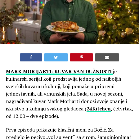
MARK MORIJARTI: KUVAR VAN DUŽNOSTI
je
kulinarski serijal koji predstavlja jednog od najboljih
svetskih kuvara u kuhinji, koji pomaže u pripremi
jednostavnih, ali vrhunskih jela. Sada, u novoj sezoni,
nagrađivani kuvar Mark Morijarti donosi svoje znanje i
iskustvo u kuhinju svakog gledaoca (
24Kitchen
, četvrtak,
od 12.00 – dve epizode).
Prva epizoda prikazuje klasični meni za Božić. Za
predjelo je pecivo „vol au vent“ sa sirom, šampinjonima i