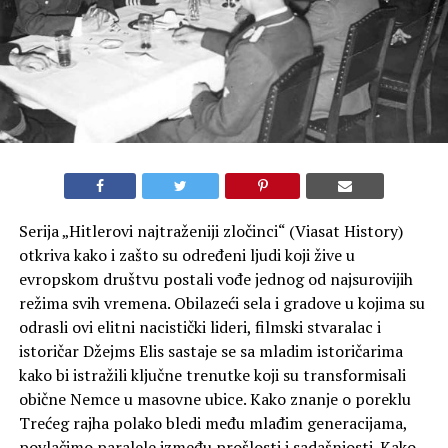
Serija „Hitlerovi najtraženiji zločinci“ (Viasat History)
otkriva kako i zašto su određeni ljudi koji žive u
evropskom društvu postali vođe jednog od najsurovijih
režima svih vremena. Obilazeći sela i gradove u kojima su
odrasli ovi elitni nacistički lideri, filmski stvaralac i
istoričar Džejms Elis sastaje se sa mladim istoričarima
kako bi istražili ključne trenutke koji su transformisali
obične Nemce u masovne ubice. Kako znanje o poreklu
Trećeg rajha polako bledi među mlađim generacijama,
povlačimo paralele između prošlosti i sadašnjosti. Kako