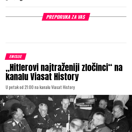
PREPORUKA ZA VAS
EMISIJE
„Hitlerovi najtraženiji zločinci“ na
kanalu Viasat History
U petak od 21:00 na kanalu Viasat History