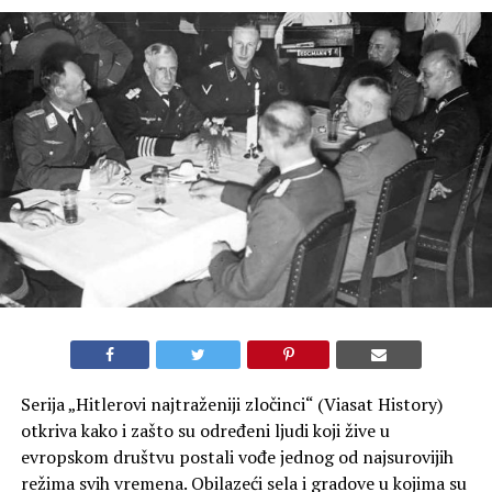
Serija „Hitlerovi najtraženiji zločinci“ (Viasat History)
otkriva kako i zašto su određeni ljudi koji žive u
evropskom društvu postali vođe jednog od najsurovijih
režima svih vremena. Obilazeći sela i gradove u kojima su