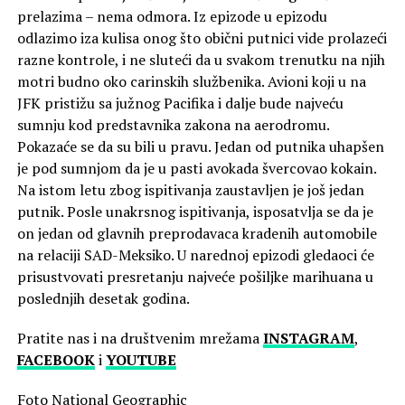
prelazima – nema odmora. Iz epizode u epizodu
odlazimo iza kulisa onog što obični putnici vide prolazeći
razne kontrole, i ne sluteći da u svakom trenutku na njih
motri budno oko carinskih službenika. Avioni koji u na
JFK pristižu sa južnog Pacifika i dalje bude najveću
sumnju kod predstavnika zakona na aerodromu.
Pokazaće se da su bili u pravu. Jedan od putnika uhapšen
je pod sumnjom da je u pasti avokada švercovao kokain.
Na istom letu zbog ispitivanja zaustavljen je još jedan
putnik. Posle unakrsnog ispitivanja, isposatvlja se da je
on jedan od glavnih preprodavaca kradenih automobile
na relaciji SAD-Meksiko. U narednoj epizodi gledaoci će
prisustvovati presretanju najveće pošiljke marihuana u
poslednjih desetak godina.
Pratite nas i na društvenim mrežama
INSTAGRAM
,
FACEBOOK
i
YOUTUBE
Foto National Geographic