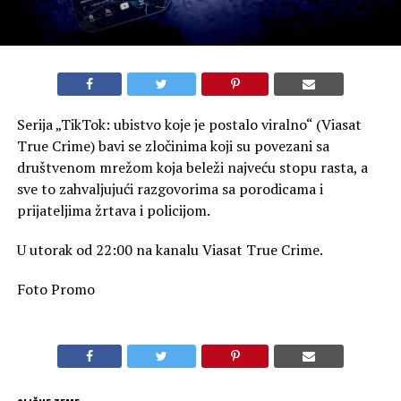
Serija „TikTok: ubistvo koje je postalo viralno“ (Viasat
True Crime) bavi se zločinima koji su povezani sa
društvenom mrežom koja beleži najveću stopu rasta, a
sve to zahvaljujući razgovorima sa porodicama i
prijateljima žrtava i policijom.
U utorak od 22:00 na kanalu Viasat True Crime.
Foto Promo