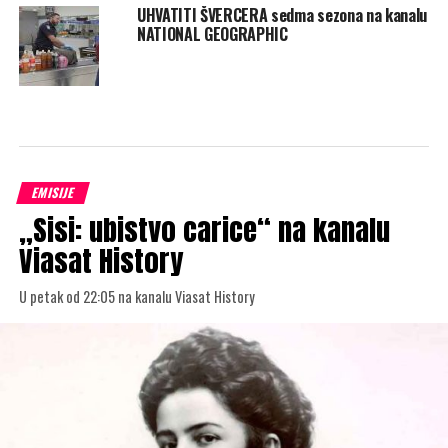
UHVATITI ŠVERCERA sedma sezona na kanalu
NATIONAL GEOGRAPHIC
EMISIJE
„Sisi: ubistvo carice“ na kanalu
Viasat History
U petak od 22:05 na kanalu Viasat History