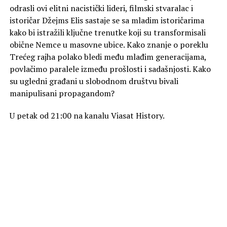
odrasli ovi elitni nacistički lideri, filmski stvaralac i
istoričar Džejms Elis sastaje se sa mladim istoričarima
kako bi istražili ključne trenutke koji su transformisali
obične Nemce u masovne ubice. Kako znanje o poreklu
Trećeg rajha polako bledi među mlađim generacijama,
povlačimo paralele između prošlosti i sadašnjosti. Kako
su ugledni građani u slobodnom društvu bivali
manipulisani propagandom?
U petak od 21:00 na kanalu Viasat History.
Foto Promo
SLIČNE TEME
AKTUELNO