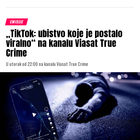
EMISIJE
„TikTok: ubistvo koje je postalo
viralno“ na kanalu Viasat True
Crime
U utorak od 22:00 na kanalu Viasat True Crime