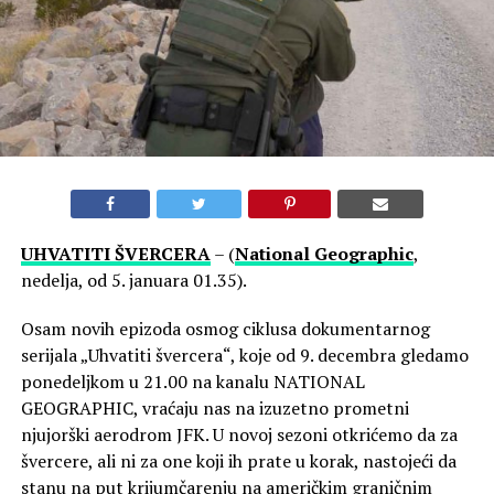
UHVATITI ŠVERCERA
– (
National Geographic
,
nedelja, od 5. januara 01.35).
Osam novih epizoda osmog ciklusa dokumentarnog
serijala „Uhvatiti švercera“, koje od 9. decembra gledamo
ponedeljkom u 21.00 na kanalu NATIONAL
GEOGRAPHIC, vraćaju nas na izuzetno prometni
njujorški aerodrom JFK. U novoj sezoni otkrićemo da za
švercere, ali ni za one koji ih prate u korak, nastojeći da
stanu na put krijumčarenju na američkim graničnim