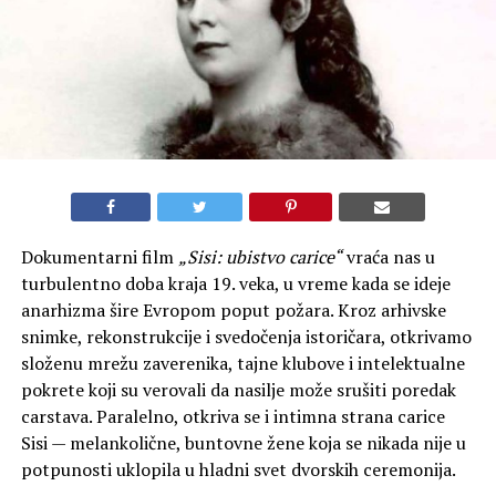
Dokumentarni film
„Sisi: ubistvo carice“
vraća nas u
turbulentno doba kraja 19. veka, u vreme kada se ideje
anarhizma šire Evropom poput požara. Kroz arhivske
snimke, rekonstrukcije i svedočenja istoričara, otkrivamo
složenu mrežu zaverenika, tajne klubove i intelektualne
pokrete koji su verovali da nasilje može srušiti poredak
carstava. Paralelno, otkriva se i intimna strana carice
Sisi — melankolične, buntovne žene koja se nikada nije u
potpunosti uklopila u hladni svet dvorskih ceremonija.