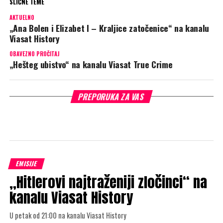
SLIČNE TEME
AKTUELNO
„Ana Bolen i Elizabet I – Kraljice zatočenice“ na kanalu
Viasat History
OBAVEZNO PROČITAJ
„Hešteg ubistvo“ na kanalu Viasat True Crime
PREPORUKA ZA VAS
EMISIJE
„Hitlerovi najtraženiji zločinci“ na
kanalu Viasat History
U petak od 21:00 na kanalu Viasat History